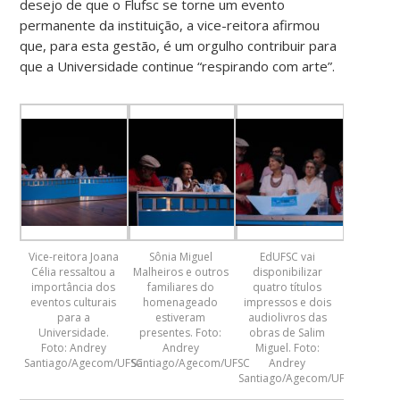
desejo de que o Flufsc se torne um evento
permanente da instituição, a vice-reitora afirmou
que, para esta gestão, é um orgulho contribuir para
que a Universidade continue “respirando com arte”.
Vice-reitora Joana
Sônia Miguel
EdUFSC vai
Célia ressaltou a
Malheiros e outros
disponibilizar
importância dos
familiares do
quatro títulos
eventos culturais
homenageado
impressos e dois
para a
estiveram
audiolivros das
Universidade.
presentes. Foto:
obras de Salim
Foto: Andrey
Andrey
Miguel. Foto:
Santiago/Agecom/UFSC
Santiago/Agecom/UFSC
Andrey
Santiago/Agecom/UFSC