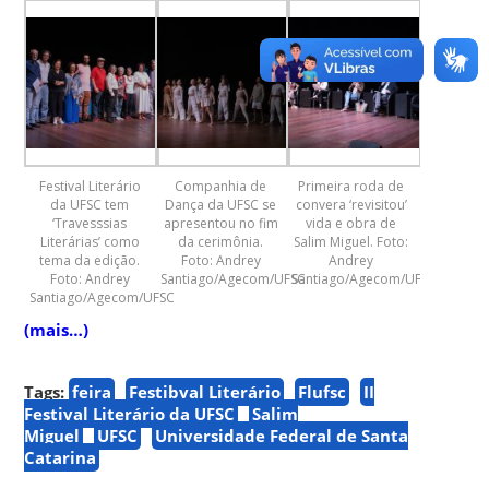
Festival Literário
Companhia de
Primeira roda de
da UFSC tem
Dança da UFSC se
convera ‘revisitou’
‘Travesssias
apresentou no fim
vida e obra de
Literárias’ como
da cerimônia.
Salim Miguel. Foto:
tema da edição.
Foto: Andrey
Andrey
Foto: Andrey
Santiago/Agecom/UFSC
Santiago/Agecom/UFSC
Santiago/Agecom/UFSC
(mais…)
Tags:
feira
Festibval Literário
Flufsc
II
Festival Literário da UFSC
Salim
Miguel
UFSC
Universidade Federal de Santa
Catarina