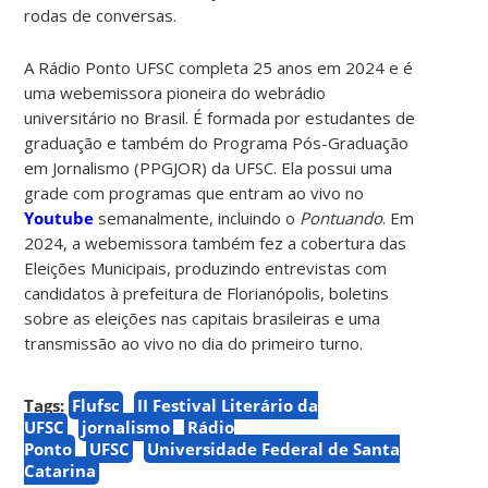
rodas de conversas.
A Rádio Ponto UFSC completa 25 anos em 2024 e é
uma webemissora pioneira do webrádio
universitário no Brasil. É formada por estudantes de
graduação e também do Programa Pós-Graduação
em Jornalismo (PPGJOR) da UFSC. Ela possui uma
grade com programas que entram ao vivo no
Youtube
semanalmente, incluindo o
Pontuando
. Em
2024, a webemissora também fez a cobertura das
Eleições Municipais, produzindo entrevistas com
candidatos à prefeitura de Florianópolis, boletins
sobre as eleições nas capitais brasileiras e uma
transmissão ao vivo no dia do primeiro turno.
Tags:
Flufsc
II Festival Literário da
UFSC
jornalismo
Rádio
Ponto
UFSC
Universidade Federal de Santa
Catarina