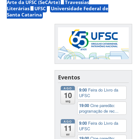
Arte da UFSC (SeCArte)
Travessias
Literárias
UFSC
Universidade Federal de
Santa Catarina
Eventos
AGO
9:00
Feira do Livro da
10
UFSC
seg
19:00
Cine paredão:
programação de rec...
AGO
9:00
Feira do Livro da
11
UFSC
ter
19:00
Cine paredão: