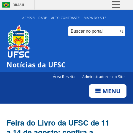
BRASIL
Simplifique!
ACESSIBILIDADE
ALTO CONTRASTE
MAPA DO SITE
Comunica BR
Participe
Acesso à informação
Legislação
Notícias da UFSC
Canais
Área Restrita
Administradores do Site
MENU
Feira do Livro da UFSC de 11
a 14 de agosto; confira a