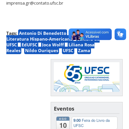
imprensa.gr@contato.ufsc.br
Tags:
Antonio Di Benedetto
CCE
Coleção de
Literatura Hispano-Americana
Editora da
UFSC
EdUFSC
Joca Wolff
Liliana Rosa
Reales
Nildo Ouriques
UFSC
Zama
Eventos
AGO
9:00
Feira do Livro da
10
UFSC