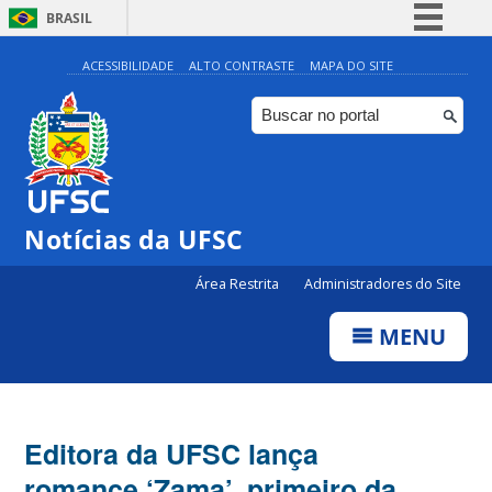
BRASIL
Simplifique!
ACESSIBILIDADE
ALTO CONTRASTE
MAPA DO SITE
Comunica BR
Participe
Acesso à informação
Legislação
Notícias da UFSC
Canais
Área Restrita
Administradores do Site
MENU
Editora da UFSC lança
romance ‘Zama’, primeiro da