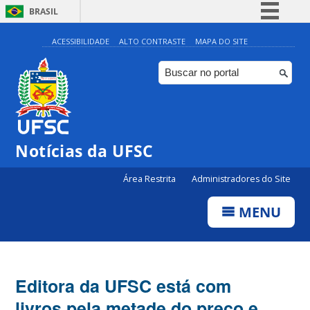
BRASIL
Simplifique!
ACESSIBILIDADE
ALTO CONTRASTE
MAPA DO SITE
Comunica BR
Participe
Acesso à informação
Legislação
Notícias da UFSC
Canais
Área Restrita
Administradores do Site
MENU
Editora da UFSC está com
livros pela metade do preço e