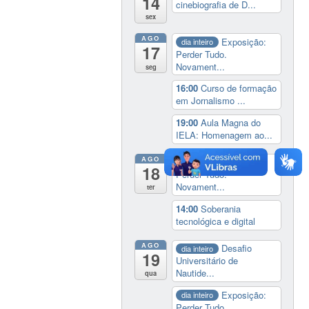
14
cinebiografia de D...
sex
AGO
Exposição:
dia inteiro
17
Perder Tudo.
Novament...
seg
16:00
Curso de formação
em Jornalismo ...
19:00
Aula Magna do
IELA: Homenagem ao...
AGO
Exposição:
dia inteiro
18
Perder Tudo.
Novament...
ter
14:00
Soberania
tecnológica e digital
AGO
Desafio
dia inteiro
19
Universitário de
Nautide...
qua
Exposição:
dia inteiro
Perder Tudo.