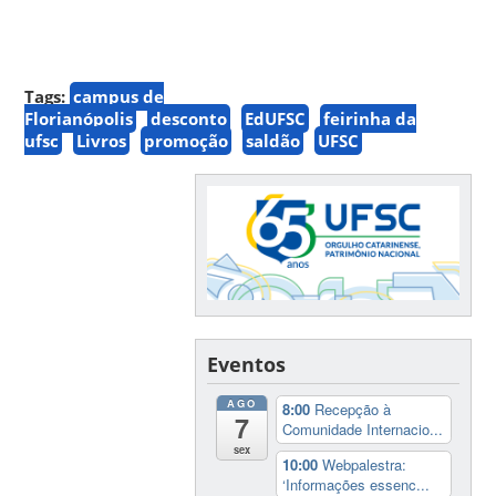
Tags:
campus de
Florianópolis
desconto
EdUFSC
feirinha da
ufsc
Livros
promoção
saldão
UFSC
Eventos
AGO
8:00
Recepção à
7
Comunidade Internacio...
sex
10:00
Webpalestra:
‘Informações essenc...