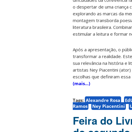
dificuldades da convivência 
o despertar de uma criança c
explorando as marcas da mem
montagem transborda poesia 
literatura brasileira. Combin
estimular a leitura e formar 
Após a apresentação, o públ
transformar a realidade. Es
sua relevância na história e 
artistas Ney Piacentini (ato
escolhas que definiram essa t
(mais…)
Tags:
Alexandre Rosa
Ed
Ramos
Ney Piacentini
Feira do Li