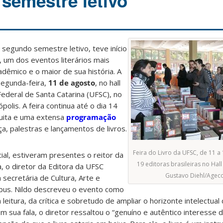
semestre letivo
segundo semestre letivo, teve início
o, um dos eventos literários mais
dêmico e o maior de sua história. A
segunda-feira,
11 de agosto
, no hall
Federal de Santa Catarina (UFSC), no
olis. A feira continua até o dia 14
uita e uma extensa
programação
nça, palestras e lançamentos de livros.
Feira do Livro da UFSC, de 11 a
ial, estiveram presentes o reitor da
19 editoras brasileiras no Hall
, o diretor da Editora da UFSC
Gustavo Diehl/Age
 secretária de Cultura, Arte e
ebus. Nildo descreveu o evento como
 leitura, da crítica e sobretudo de ampliar o horizonte intelectua
 sua fala, o diretor ressaltou o “genuíno e autêntico interesse d