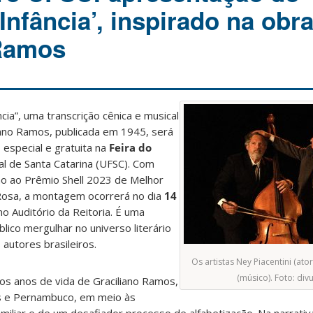
Infância’, inspirado na obr
 Ramos
ia”, uma transcrição cênica e musical
ano Ramos, publicada em 1945, será
special e gratuita na
Feira do
l de Santa Catarina (UFSC). Com
ção ao Prêmio Shell 2023 de Melhor
Rosa, a montagem ocorrerá no dia
14
 no Auditório da Reitoria. É uma
lico mergulhar no universo literário
autores brasileiros.
Os artistas Ney Piacentini (ato
(músico). Foto: div
ros anos de vida de Graciliano Ramos,
oas e Pernambuco, em meio às