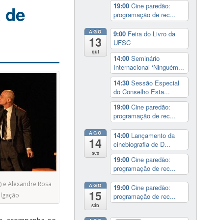
19:00
Cine paredão:
a de
programação de rec...
AGO
9:00
Feira do Livro da
13
UFSC
qui
14:00
Seminário
Internacional ‘Ninguém...
14:30
Sessão Especial
do Conselho Esta...
19:00
Cine paredão:
programação de rec...
AGO
14:00
Lançamento da
14
cinebiografia de D...
sex
19:00
Cine paredão:
programação de rec...
r) e Alexandre Rosa
AGO
19:00
Cine paredão:
15
ulgação
programação de rec...
sáb