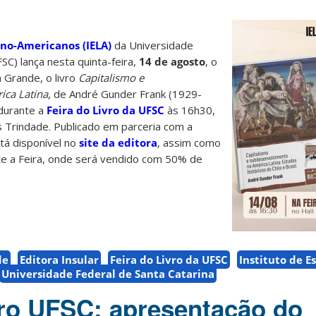
ino-Americanos (IELA)
da Universidade
SC) lança nesta quinta-feira,
14 de agosto
, o
 Grande, o livro
Capitalismo e
ica Latina
, de André Gunder Frank (1929-
durante a
Feira do Livro da UFSC
às 16h30,
us Trindade. Publicado em parceria com a
stá disponível no
site da editora
, assim como
te a Feira, onde será vendido com 50% de
de
Editora Insular
Feira do Livro da UFSC
Instituto de E
Universidade Federal de Santa Catarina
vro UFSC: apresentação do