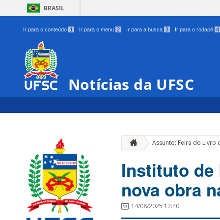
BRASIL
Ir para o conteúdo
1
Ir para o menu
2
Ir para a busca
3
Ir para o rodapé
4
Notícias da UFSC
Assunto: Feira do Livro
Instituto d
nova obra n
14/08/2025 12:40