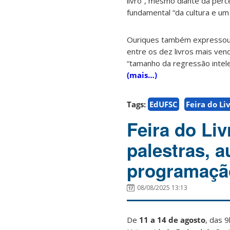
livro”, mesmo diante da perce
fundamental “da cultura e um 
Ouriques também expressou p
entre os dez livros mais vend
“tamanho da regressão intele
(mais…)
Tags:
EdUFSC
Feira do Li
Feira do Li
palestras, a
programação
08/08/2025 13:13
De
11 a 14 de agosto
, das 9