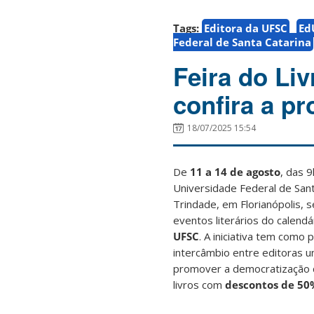
Tags:
Editora da UFSC
Ed
Federal de Santa Catarina
Feira do Li
confira a p
18/07/2025 15:54
De
11 a 14 de agosto
, das 9
Universidade Federal de San
Trindade, em Florianópolis, 
eventos literários do calend
UFSC
. A iniciativa tem como p
intercâmbio entre editoras un
promover a democratização d
livros com
descontos de 50