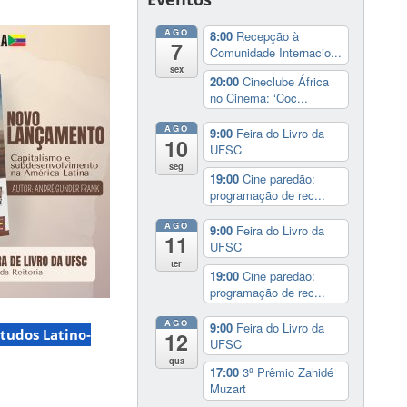
AGO
8:00
Recepção à
7
Comunidade Internacio...
sex
20:00
Cineclube África
no Cinema: ‘Coc...
AGO
9:00
Feira do Livro da
10
UFSC
seg
19:00
Cine paredão:
programação de rec...
AGO
9:00
Feira do Livro da
11
UFSC
ter
19:00
Cine paredão:
programação de rec...
AGO
9:00
Feira do Livro da
studos Latino-
12
UFSC
qua
17:00
3º Prêmio Zahidé
Muzart