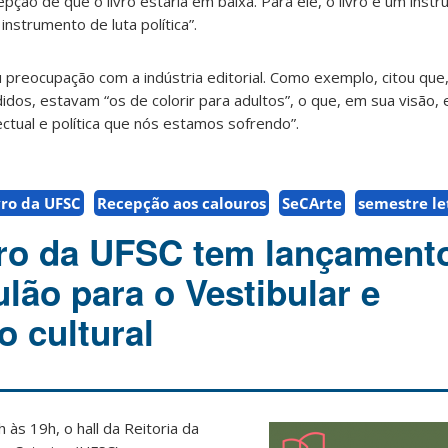
pção de que o livro estaria em baixa. Para ele, o livro é um inst
instrumento de luta política”.
reocupação com a indústria editorial. Como exemplo, citou que
idos, estavam “os de colorir para adultos”, o que, em sua visão, 
ctual e política que nós estamos sofrendo”.
vro da UFSC
Recepção aos calouros
SeCArte
semestre le
vro da UFSC tem lançament
ulão para o Vestibular e
 cultural
h às 19h, o hall da Reitoria da