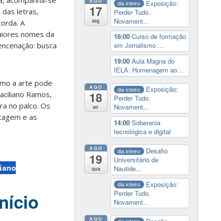
iva, acompanha-se
AGO
Exposição:
dia inteiro
17
 das letras,
Perder Tudo.
Novament...
seg
orda. A
aiores nomes da
16:00
Curso de formação
 encenação: busca
em Jornalismo ...
19:00
Aula Magna do
IELA: Homenagem ao...
omo a arte pode
AGO
Exposição:
dia inteiro
18
aciliano Ramos,
Perder Tudo.
bra no palco. Os
Novament...
ter
ntagem e as
14:00
Soberania
tecnológica e digital
AGO
Desafio
dia inteiro
19
Universitário de
liano
Nautide...
qua
Exposição:
dia inteiro
Perder Tudo.
nício
Novament...
AGO