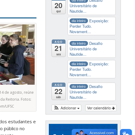
Desafio
dia inteiro
20
Universitário de
Nautide...
qui
Exposição:
dia inteiro
Perder Tudo.
Novament...
AGO
Desafio
dia inteiro
21
Universitário de
Nautide...
sex
Exposição:
dia inteiro
Perder Tudo.
Novament...
AGO
Desafio
dia inteiro
22
Universitário de
 14 de agosto, reúne
Nautide...
sáb
 da Reitoria. Fotos:
com/UFSC
Adicionar
Ver calendário
l dos estudantes e
o público no