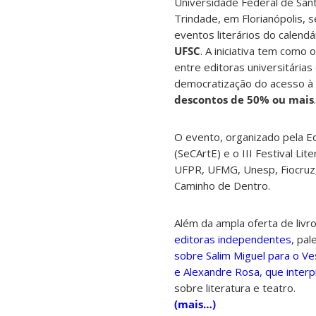
Universidade Federal de San
Trindade, em Florianópolis, 
eventos literários do calend
UFSC
. A iniciativa tem como 
entre editoras universitárias
democratização do acesso à l
descontos de 50% ou mais
.
O evento, organizado pela Ed
(SeCArtE) e o III Festival L
UFPR, UFMG, Unesp, Fiocruz,
Caminho de Dentro.
Além da ampla oferta de livro
editoras independentes
, pa
sobre Salim Miguel para o Ve
e Alexandre Rosa, que inter
sobre literatura e teatro.
(mais…)