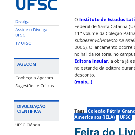
O
Instituto de Estudos Lat
Divulga
Federal de Santa Catarina (UF
Assine o Divulga
11° volume da Coleção Pátria
UFSC
subdesenvolvimento na Amér
TV UFSC
2005). O lançamento ocorre 
no hall da Reitoria, no camp
Editora Insular
, a obra já e
AGECOM
no estande da editora duran
desconto.
Conheça a Agecom
(mais…)
Sugestões e Críticas
DIVULGAÇÃO
Tags:
Coleção Pátria Gran
CIENTÍFICA
Americanos (IELA)
UFSC
UFSC Ciência
Feira do Li