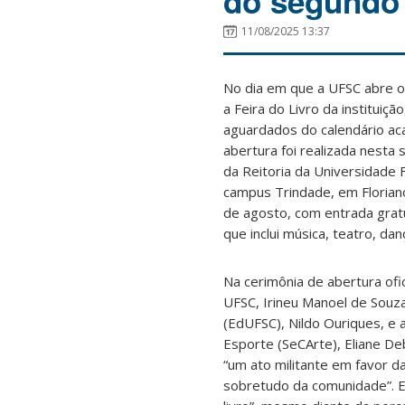
do segundo 
11/08/2025 13:37
No dia em que a UFSC abre o 
a Feira do Livro da instituiçã
aguardados do calendário aca
abertura foi realizada nesta 
da Reitoria da Universidade 
campus Trindade, em Florianóp
de agosto, com entrada grat
que inclui música, teatro, da
Na cerimônia de abertura ofic
UFSC, Irineu Manoel de Souza
(EdUFSC), Nildo Ouriques, e a
Esporte (SeCArte), Eliane D
“um ato militante em favor da
sobretudo da comunidade”. Em