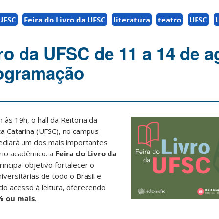
UFSC
Feira do Livro da UFSC
literatura
teatro
UFSC
vro da UFSC de 11 a 14 de a
rogramação
h às 19h, o hall da Reitoria da
ta Catarina (UFSC), no campus
sediará um dos mais importantes
ário acadêmico: a
Feira do Livro da
rincipal objetivo fortalecer o
iversitárias de todo o Brasil e
o acesso à leitura, oferecendo
% ou mais
.