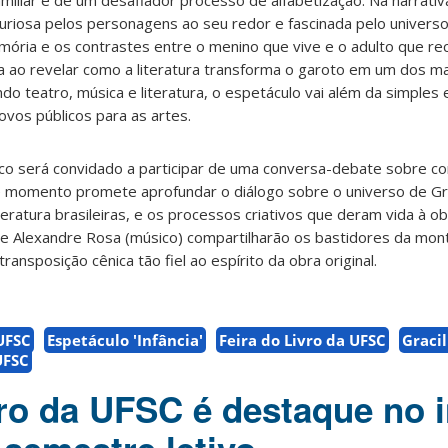
familiar e de um desafiador processo de alfabetização. Na narrat
uriosa pelos personagens ao seu redor e fascinada pelo universo
ória e os contrastes entre o menino que vive e o adulto que rec
ao revelar como a literatura transforma o garoto em um dos m
ando teatro, música e literatura, o espetáculo vai além da simples
novos públicos para as artes.
ico será convidado a participar de uma conversa-debate sobre c
te momento promete aprofundar o diálogo sobre o universo de Gr
literatura brasileiras, e os processos criativos que deram vida à o
r) e Alexandre Rosa (músico) compartilharão os bastidores da mo
ransposição cênica tão fiel ao espírito da obra original.
UFSC
Espetáculo 'Infância'
Feira do Livro da UFSC
Graci
UFSC
vro da UFSC é destaque no i