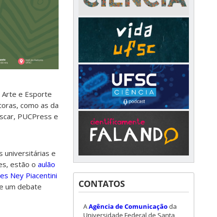
, Arte e Esporte
itoras, como as da
fscar, PUCPress e
 universitárias e
es, estão o
aulão
es Ney Piacentini
CONTATOS
de um debate
A
Agência de Comunicação
da
Universidade Federal de Santa