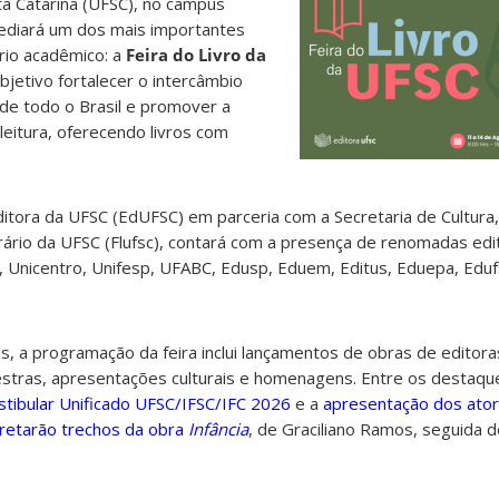
ta Catarina (UFSC), no campus
sediará um dos mais importantes
ário acadêmico: a
Feira do Livro da
objetivo fortalecer o intercâmbio
 de todo o Brasil e promover a
eitura, oferecendo livros com
itora da UFSC (EdUFSC) em parceria com a Secretaria de Cultura
iterário da UFSC (Flufsc), contará com a presença de renomadas ed
 Unicentro, Unifesp, UFABC, Edusp, Eduem, Editus, Eduepa, Edu
s, a programação da feira inclui lançamentos de obras de editoras
lestras, apresentações culturais e homenagens. Entre os destaqu
stibular Unificado UFSC/IFSC/IFC 2026
e a
apresentação dos ator
pretarão trechos da obra
Infância
, de Graciliano Ramos, seguida 