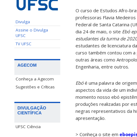
O curso de Estudos Afro-bras
professoras Flavia Medeiros 
Divulga
Federal de Santa Catarina (UF
Assine o Divulga
dia 24 de maio, o site
Ebó ep
UFSC
estudantes da turma de 202
TV UFSC
estudantes de licenciatura da
curso também contou com a 
outras áreas como Antropologi
AGECOM
Engenharia, entre outros.
Conheça a Agecom
Ebó
é uma palavra de origem I
Sugestões e Críticas
aspectos da vida de um indi
momento nosso ebó epistêmi
produções realizadas por est
DIVULGAÇÃO
negras representativos da hi
CIENTÍFICA
apresentação.
UFSC Ciência
> Conheça o site em
eboepi