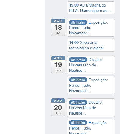
19:00
Aula Magna do
IELA: Homenagem ao...
AGO
Exposição:
dia inteiro
18
Perder Tudo.
Novament...
ter
14:00
Soberania
tecnológica e digital
AGO
Desafio
dia inteiro
19
Universitário de
Nautide...
qua
Exposição:
dia inteiro
Perder Tudo.
Novament...
AGO
Desafio
dia inteiro
20
Universitário de
Nautide...
qui
Exposição:
dia inteiro
Perder Tudo.
Novament...