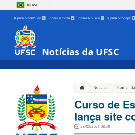
BRASIL
Ir para o conteúdo
1
Ir para o menu
2
Ir para a busca
3
Ir para o rodapé
4
Notícias da UFSC
Notícias
Comunida
Curso de Es
lança site 
28/05/2021 08:59