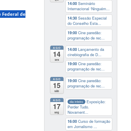
14:00
Seminário
Internacional ‘Ninguém...
 Federal de
14:30
Sessão Especial
do Conselho Esta...
19:00
Cine paredão:
programação de rec...
AGO
14:00
Lançamento da
14
cinebiografia de D...
sex
19:00
Cine paredão:
programação de rec...
AGO
19:00
Cine paredão:
15
programação de rec...
sáb
AGO
Exposição:
dia inteiro
17
Perder Tudo.
Novament...
seg
16:00
Curso de formação
em Jornalismo ...