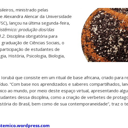
ileiros, ministrado pelas
e Alexandra Alencar da Universidade
SC), lançou na última segunda-feira,
istêmico: produção dos/das
0.2.
Disciplina obrigatória para
 graduação de Ciências Sociais, o
participação de estudantes de
a, História, Psicologia, Biologia,
orubá que consiste em um ritual de base africana, criado para re
víduo. “Com base nos aprendizados e saberes compartilhados, la
co ao mundo, por meio deste espaço virtual, apresentando alg
udantes dessa disciplina, como a criação de verbetes de protag
stória do Brasil, bem como de sua contemporaneidade”, traz o t
stemico.wordpress.com