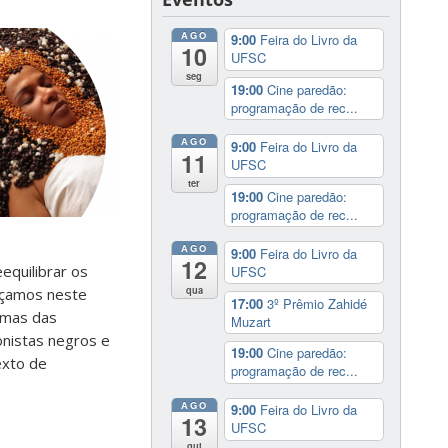
AGO
9:00
Feira do Livro da
10
UFSC
seg
19:00
Cine paredão:
programação de rec...
AGO
9:00
Feira do Livro da
11
UFSC
ter
19:00
Cine paredão:
programação de rec...
AGO
9:00
Feira do Livro da
12
equilibrar os
UFSC
qua
nçamos neste
17:00
3º Prêmio Zahidé
umas das
Muzart
onistas negros e
19:00
Cine paredão:
exto de
programação de rec...
AGO
9:00
Feira do Livro da
13
UFSC
qui