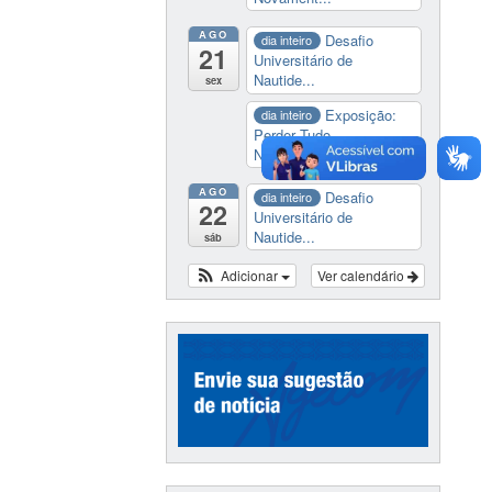
AGO
Desafio
dia inteiro
21
Universitário de
Nautide...
sex
Exposição:
dia inteiro
Perder Tudo.
Novament...
AGO
Desafio
dia inteiro
22
Universitário de
Nautide...
sáb
Adicionar
Ver calendário