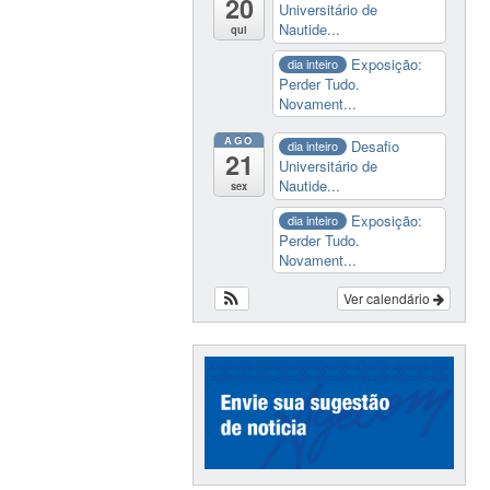
20
Universitário de
Nautide...
qui
Exposição:
dia inteiro
Perder Tudo.
Novament...
AGO
Desafio
dia inteiro
21
Universitário de
Nautide...
sex
Exposição:
dia inteiro
Perder Tudo.
Novament...
Ver calendário