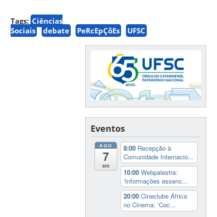
Tags:
Ciências
Sociais
debate
PeRcEpÇõEs
UFSC
Eventos
AGO
8:00
Recepção à
7
Comunidade Internacio...
sex
10:00
Webpalestra:
‘Informações essenc...
20:00
Cineclube África
no Cinema: ‘Coc...