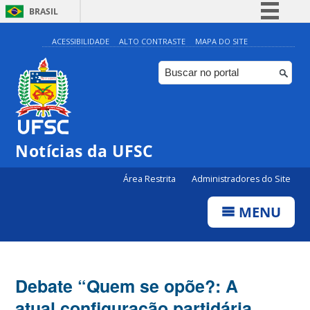
BRASIL
Simplifique!
ACESSIBILIDADE
ALTO CONTRASTE
MAPA DO SITE
Comunica BR
Participe
Acesso à informação
Legislação
Notícias da UFSC
Canais
Área Restrita
Administradores do Site
MENU
Debate “Quem se opõe?: A
atual configuração partidária