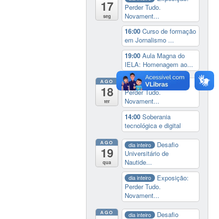
17
Perder Tudo.
Novament...
seg
16:00
Curso de formação
em Jornalismo ...
19:00
Aula Magna do
IELA: Homenagem ao...
AGO
Exposição:
dia inteiro
18
Perder Tudo.
Novament...
ter
14:00
Soberania
tecnológica e digital
AGO
Desafio
dia inteiro
19
Universitário de
Nautide...
qua
Exposição:
dia inteiro
Perder Tudo.
Novament...
AGO
Desafio
dia inteiro