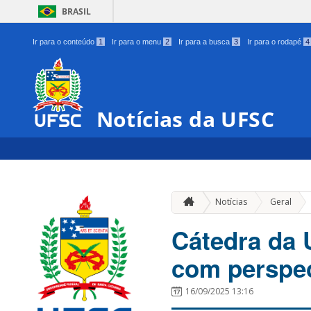
BRASIL
Ir para o conteúdo
1
Ir para o menu
2
Ir para a busca
3
Ir para o rodapé
4
Notícias da UFSC
»
Notícias
Geral
Cátedra da 
com perspec
16/09/2025 13:16