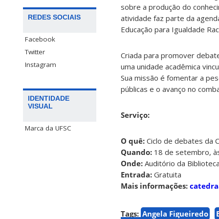
sobre a produção do conhecim
REDES SOCIAIS
atividade faz parte da agen
Educação para Igualdade Raci
Facebook
Twitter
Criada para promover debate
Instagram
uma unidade acadêmica vincul
Sua missão é fomentar a pes
públicas e o avanço no comba
IDENTIDADE
VISUAL
Serviço:
Marca da UFSC
O quê:
Ciclo de debates da C
Quando:
18 de setembro, à
Onde:
Auditório da Bibliotec
Entrada:
Gratuita
Mais informações:
catedra
Tags:
Angela Figueiredo