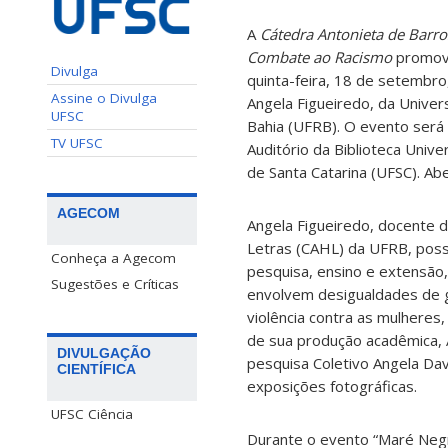
A
Cátedra Antonieta de Barro
Combate ao Racismo
promove
Divulga
quinta-feira, 18 de setembro
Assine o Divulga
Angela Figueiredo, da Unive
UFSC
Bahia (UFRB). O evento será r
TV UFSC
Auditório da Biblioteca Unive
de Santa Catarina (UFSC). Ab
AGECOM
Angela Figueiredo, docente 
Letras (CAHL) da UFRB, poss
Conheça a Agecom
pesquisa, ensino e extensã
Sugestões e Críticas
envolvem desigualdades de g
violência contra as mulheres
de sua produção acadêmica, 
DIVULGAÇÃO
pesquisa Coletivo Angela Da
CIENTÍFICA
exposições fotográficas.
UFSC Ciência
Durante o evento “Maré Negra 