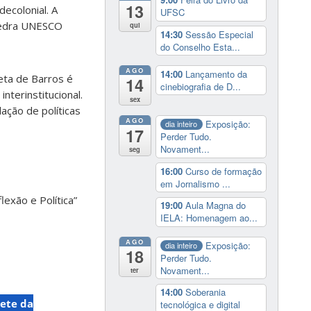
13
ecolonial. A
UFSC
átedra UNESCO
qui
14:30
Sessão Especial
do Conselho Esta...
AGO
14:00
Lançamento da
eta de Barros é
14
cinebiografia de D...
terinstitucional.
sex
ação de políticas
AGO
Exposição:
dia inteiro
17
Perder Tudo.
Novament...
seg
16:00
Curso de formação
em Jornalismo ...
exão e Política”
19:00
Aula Magna do
IELA: Homenagem ao...
AGO
Exposição:
dia inteiro
18
Perder Tudo.
Novament...
ter
14:00
Soberania
ete da
tecnológica e digital