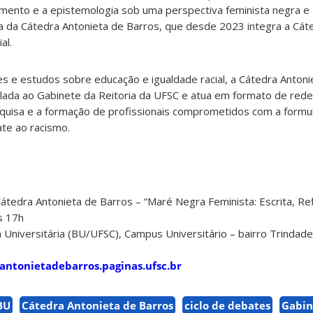
ento e a epistemologia sob uma perspectiva feminista negra e d
da da Cátedra Antonieta de Barros, que desde 2023 integra a C
al.
s e estudos sobre educação e igualdade racial, a Cátedra Antoni
ada ao Gabinete da Reitoria da UFSC e atua em formato de rede in
quisa e a formação de profissionais comprometidos com a formul
te ao racismo.
átedra Antonieta de Barros – “Maré Negra Feminista: Escrita, Refl
s 17h
a Universitária (BU/UFSC), Campus Universitário – bairro Trindade
antonietadebarros.paginas.ufsc.br
BU
Cátedra Antonieta de Barros
ciclo de debates
Gabin