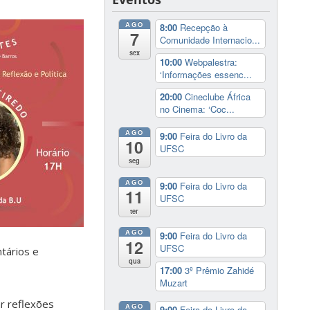
AGO
8:00
Recepção à
7
Comunidade Internacio...
sex
10:00
Webpalestra:
‘Informações essenc...
20:00
Cineclube África
no Cinema: ‘Coc...
AGO
9:00
Feira do Livro da
10
UFSC
seg
AGO
9:00
Feira do Livro da
11
UFSC
ter
AGO
9:00
Feira do Livro da
12
UFSC
tários e
qua
17:00
3º Prêmio Zahidé
Muzart
ar reflexões
AGO
9:00
Feira do Livro da