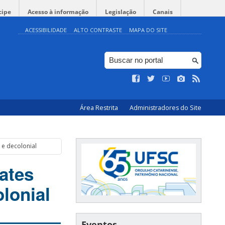
cipe
Acesso à informação
Legislação
Canais
ACESSIBILIDADE
ALTO CONTRASTE
MAPA DO SITE
Área Restrita
Administradores do Site
 e decolonial
ates
lonial
Eventos