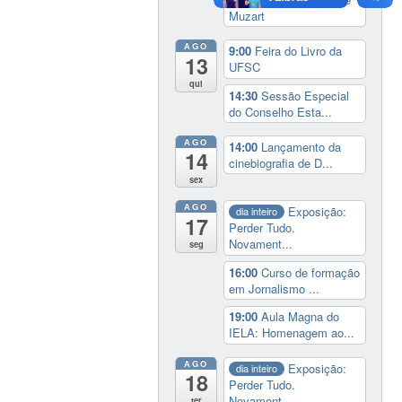
Muzart
AGO
9:00
Feira do Livro da
13
UFSC
qui
14:30
Sessão Especial
do Conselho Esta...
AGO
14:00
Lançamento da
14
cinebiografia de D...
sex
AGO
Exposição:
dia inteiro
17
Perder Tudo.
Novament...
seg
16:00
Curso de formação
em Jornalismo ...
19:00
Aula Magna do
IELA: Homenagem ao...
AGO
Exposição:
dia inteiro
18
Perder Tudo.
Novament...
ter