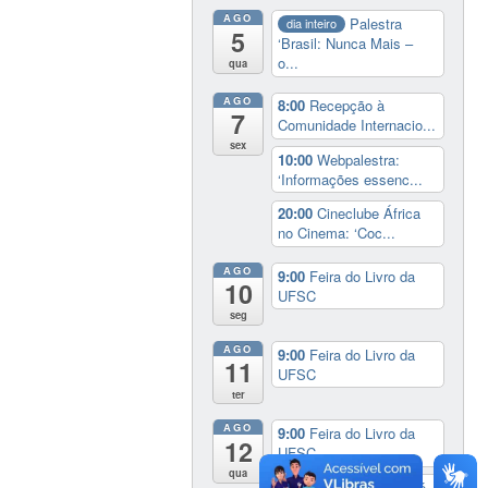
AGO
Palestra
dia inteiro
5
‘Brasil: Nunca Mais –
o...
qua
AGO
8:00
Recepção à
7
Comunidade Internacio...
sex
10:00
Webpalestra:
‘Informações essenc...
20:00
Cineclube África
no Cinema: ‘Coc...
AGO
9:00
Feira do Livro da
10
UFSC
seg
AGO
9:00
Feira do Livro da
11
UFSC
ter
AGO
9:00
Feira do Livro da
12
UFSC
qua
17:00
3º Prêmio Zahidé