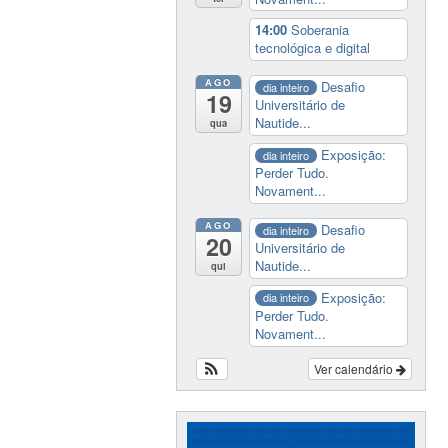
14:00
Soberania
tecnológica e digital
AGO
Desafio
dia inteiro
19
Universitário de
Nautide...
qua
Exposição:
dia inteiro
Perder Tudo.
Novament...
AGO
Desafio
dia inteiro
20
Universitário de
Nautide...
qui
Exposição:
dia inteiro
Perder Tudo.
Novament...
Ver calendário