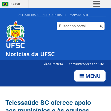
BRASIL
Simplifique!
ACESSIBILIDADE
ALTO CONTRASTE
MAPA DO SITE
Comunica BR
Participe
Acesso à informação
Legislação
Notícias da UFSC
Canais
Área Restrita
Administradores do Site
MENU
Telessaúde SC oferece apoio
aos municípios e às equipes