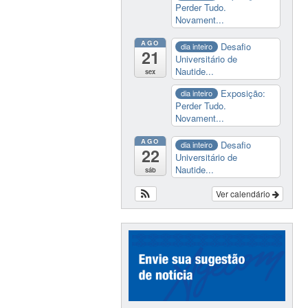
Perder Tudo.
Novament...
AGO
Desafio
dia inteiro
21
Universitário de
Nautide...
sex
Exposição:
dia inteiro
Perder Tudo.
Novament...
AGO
Desafio
dia inteiro
22
Universitário de
Nautide...
sáb
Ver calendário