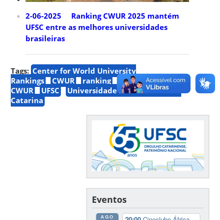
2-06-2025 Ranking CWUR 2025 mantém
UFSC entre as melhores universidades
brasileiras
Tags:
Center for World University
Rankings
CWUR
ranking
ranking
CWUR
UFSC
Universidade Federal de Santa
Catarina
Eventos
AGO
20:00
Cineclube África