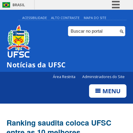
BRASIL
Simplifique!
ACESSIBILIDADE
ALTO CONTRASTE
MAPA DO SITE
Comunica BR
Participe
Acesso à informação
Legislação
Notícias da UFSC
Canais
Área Restrita
Administradores do Site
MENU
Ranking saudita coloca UFSC
entre as 10 melhores