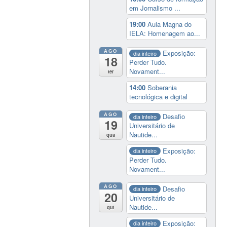
em Jornalismo ...
19:00
Aula Magna do
IELA: Homenagem ao...
AGO
Exposição:
dia inteiro
18
Perder Tudo.
Novament...
ter
14:00
Soberania
tecnológica e digital
AGO
Desafio
dia inteiro
19
Universitário de
Nautide...
qua
Exposição:
dia inteiro
Perder Tudo.
Novament...
AGO
Desafio
dia inteiro
20
Universitário de
Nautide...
qui
Exposição:
dia inteiro