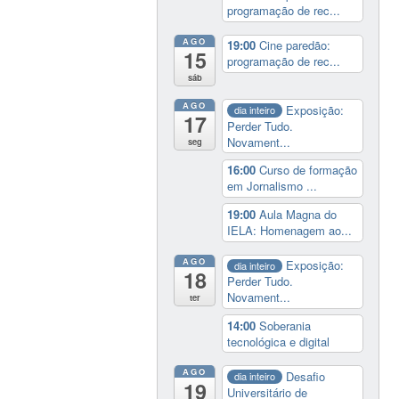
programação de rec...
AGO
19:00
Cine paredão:
15
programação de rec...
sáb
AGO
Exposição:
dia inteiro
17
Perder Tudo.
Novament...
seg
16:00
Curso de formação
em Jornalismo ...
19:00
Aula Magna do
IELA: Homenagem ao...
AGO
Exposição:
dia inteiro
18
Perder Tudo.
Novament...
ter
14:00
Soberania
tecnológica e digital
AGO
Desafio
dia inteiro
19
Universitário de