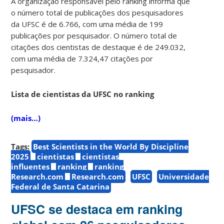
A organização responsável pelo ranking informa que
o número total de publicações dos pesquisadores
da UFSC é de 6.766, com uma média de 199
publicações por pesquisador. O número total de
citações dos cientistas de destaque é de 249.032,
com uma média de 7.324,47 citações por
pesquisador.
Lista de cientistas da UFSC no ranking
(mais…)
Tags:
Best Scientists in the World By Discipline
2025
cientistas
cientistas
influentes
ranking
ranking
Research.com
Research.com
UFSC
Universidade
Federal de Santa Catarina
UFSC se destaca em ranking