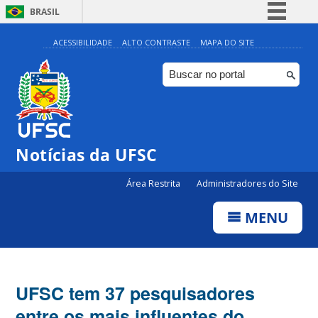
BRASIL
Simplifique!
ACESSIBILIDADE
ALTO CONTRASTE
MAPA DO SITE
Comunica BR
Participe
Acesso à informação
Legislação
Notícias da UFSC
Canais
Área Restrita
Administradores do Site
MENU
UFSC tem 37 pesquisadores
entre os mais influentes do