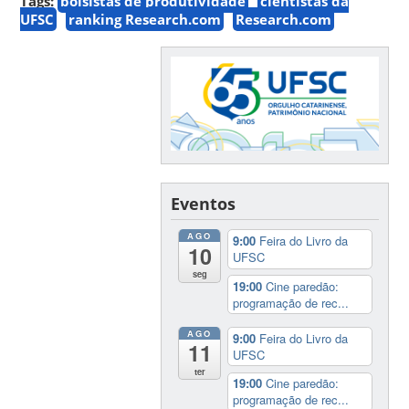
Tags:
bolsistas de produtividade
cientistas da
UFSC
ranking Research.com
Research.com
Eventos
AGO
9:00
Feira do Livro da
10
UFSC
seg
19:00
Cine paredão:
programação de rec...
AGO
9:00
Feira do Livro da
11
UFSC
ter
19:00
Cine paredão:
programação de rec...