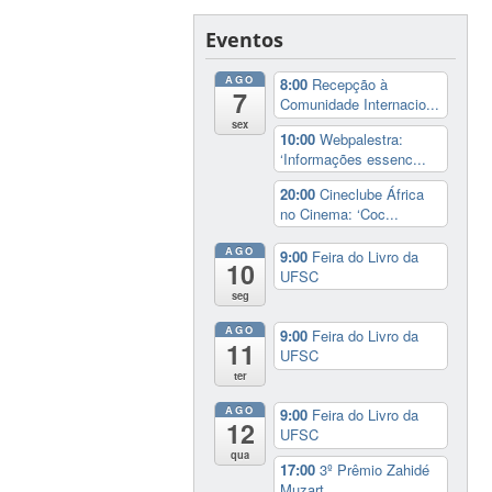
Eventos
AGO
8:00
Recepção à
7
Comunidade Internacio...
sex
10:00
Webpalestra:
‘Informações essenc...
20:00
Cineclube África
no Cinema: ‘Coc...
AGO
9:00
Feira do Livro da
10
UFSC
seg
AGO
9:00
Feira do Livro da
11
UFSC
ter
AGO
9:00
Feira do Livro da
12
UFSC
qua
17:00
3º Prêmio Zahidé
Muzart