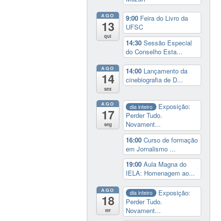
AGO
9:00
Feira do Livro da
13
UFSC
qui
14:30
Sessão Especial
do Conselho Esta...
AGO
14:00
Lançamento da
14
cinebiografia de D...
sex
AGO
Exposição:
dia inteiro
17
Perder Tudo.
Novament...
seg
16:00
Curso de formação
em Jornalismo ...
19:00
Aula Magna do
IELA: Homenagem ao...
AGO
Exposição:
dia inteiro
18
Perder Tudo.
Novament...
ter