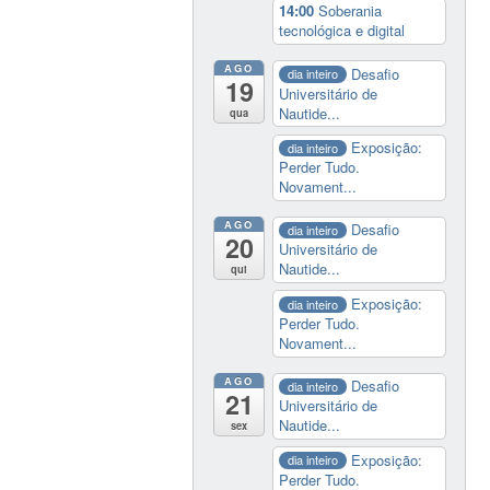
14:00
Soberania
tecnológica e digital
AGO
Desafio
dia inteiro
19
Universitário de
Nautide...
qua
Exposição:
dia inteiro
Perder Tudo.
Novament...
AGO
Desafio
dia inteiro
20
Universitário de
Nautide...
qui
Exposição:
dia inteiro
Perder Tudo.
Novament...
AGO
Desafio
dia inteiro
21
Universitário de
Nautide...
sex
Exposição:
dia inteiro
Perder Tudo.