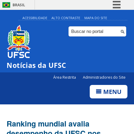
BRASIL
Simplifique!
ACESSIBILIDADE
ALTO CONTRASTE
MAPA DO SITE
Comunica BR
Participe
Acesso à informação
Legislação
Notícias da UFSC
Canais
Área Restrita
Administradores do Site
MENU
Ranking mundial avalia
desempenho da UFSC nos