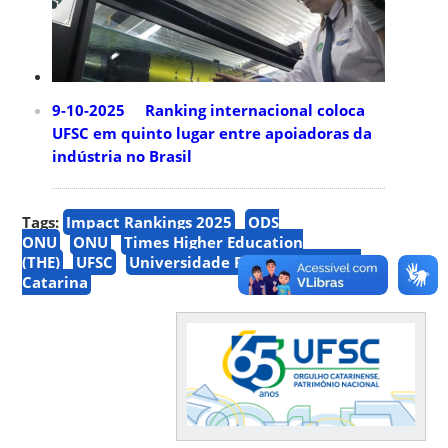
9-10-2025 Ranking internacional coloca
UFSC em quinto lugar entre apoiadoras da
indústria no Brasil
Tags:
Impact Rankings 2025
ODS
ONU
ONU
Times Higher Education
(THE)
UFSC
Universidade Federal de Santa
Catarina