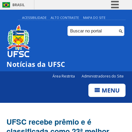
BRASIL
Simplifique!
ACESSIBILIDADE
ALTO CONTRASTE
MAPA DO SITE
Comunica BR
Participe
Acesso à informação
Legislação
Notícias da UFSC
Canais
Área Restrita
Administradores do Site
MENU
UFSC recebe prêmio e é
classificada como 23ª melhor