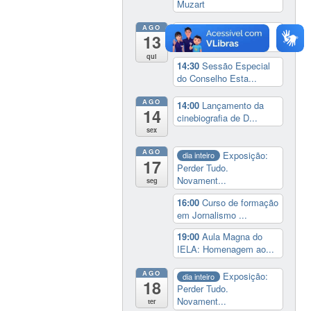
Muzart
AGO
9:00
Feira do Livro da
13
UFSC
qui
14:30
Sessão Especial
do Conselho Esta...
AGO
14:00
Lançamento da
14
cinebiografia de D...
sex
AGO
Exposição:
dia inteiro
17
Perder Tudo.
Novament...
seg
16:00
Curso de formação
em Jornalismo ...
19:00
Aula Magna do
IELA: Homenagem ao...
AGO
Exposição:
dia inteiro
18
Perder Tudo.
Novament...
ter