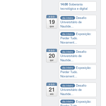
14:00
Soberania
tecnológica e digital
AGO
Desafio
dia inteiro
19
Universitário de
Nautide...
qua
Exposição:
dia inteiro
Perder Tudo.
Novament...
AGO
Desafio
dia inteiro
20
Universitário de
Nautide...
qui
Exposição:
dia inteiro
Perder Tudo.
Novament...
AGO
Desafio
dia inteiro
21
Universitário de
Nautide...
sex
Exposição:
dia inteiro
Perder Tudo.