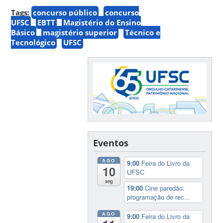
Tags:
concurso público
concurso
UFSC
EBTT
Magistério do Ensino
Básico
magistério superior
Técnico e
Tecnológico
UFSC
Eventos
AGO
9:00
Feira do Livro da
10
UFSC
seg
19:00
Cine paredão:
programação de rec...
AGO
9:00
Feira do Livro da