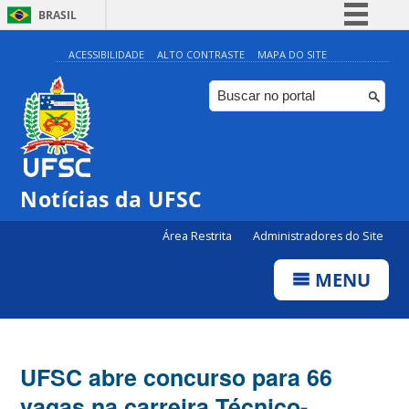
BRASIL
Simplifique!
ACESSIBILIDADE
ALTO CONTRASTE
MAPA DO SITE
Comunica BR
Participe
Acesso à informação
Legislação
Notícias da UFSC
Canais
Área Restrita
Administradores do Site
MENU
UFSC abre concurso para 66
vagas na carreira Técnico-