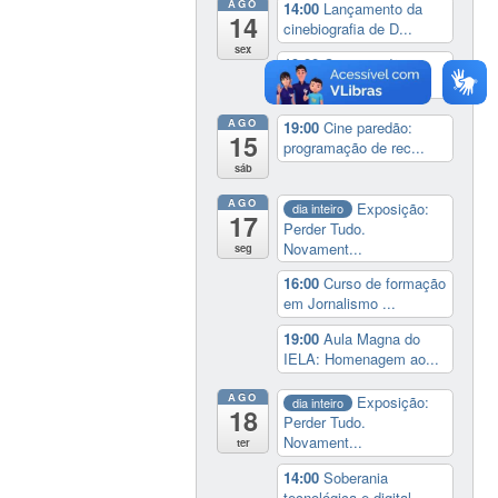
AGO
14:00
Lançamento da
14
cinebiografia de D...
sex
19:00
Cine paredão:
programação de rec...
AGO
19:00
Cine paredão:
15
programação de rec...
sáb
AGO
Exposição:
dia inteiro
17
Perder Tudo.
Novament...
seg
16:00
Curso de formação
em Jornalismo ...
19:00
Aula Magna do
IELA: Homenagem ao...
AGO
Exposição:
dia inteiro
18
Perder Tudo.
Novament...
ter
14:00
Soberania
tecnológica e digital