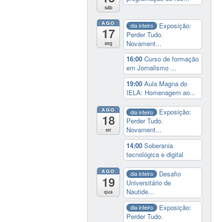
sáb
AGO
Exposição:
dia inteiro
17
Perder Tudo.
Novament...
seg
16:00
Curso de formação
em Jornalismo ...
19:00
Aula Magna do
IELA: Homenagem ao...
AGO
Exposição:
dia inteiro
18
Perder Tudo.
Novament...
ter
14:00
Soberania
tecnológica e digital
AGO
Desafio
dia inteiro
19
Universitário de
Nautide...
qua
Exposição:
dia inteiro
Perder Tudo.