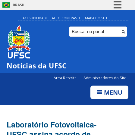
BRASIL
Simplifique!
ACESSIBILIDADE
ALTO CONTRASTE
MAPA DO SITE
Comunica BR
Participe
Acesso à informação
Legislação
Notícias da UFSC
Canais
Área Restrita
Administradores do Site
MENU
Laboratório Fotovoltaica-
UFSC assina acordo de