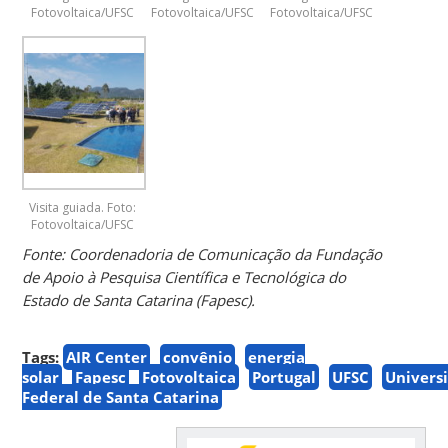
Fotovoltaica/UFSC
Fotovoltaica/UFSC
Fotovoltaica/UFSC
Visita guiada. Foto:
Fotovoltaica/UFSC
Fonte: Coordenadoria de Comunicação da Fundação
de Apoio à Pesquisa Científica e Tecnológica do
Estado de Santa Catarina (Fapesc).
Tags:
AIR Center
convênio
energia
solar
Fapesc
Fotovoltaica
Portugal
UFSC
Univers
Federal de Santa Catarina