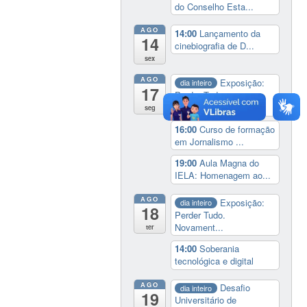
do Conselho Esta...
AGO
14:00
Lançamento da
14
cinebiografia de D...
sex
AGO
Exposição:
dia inteiro
17
Perder Tudo.
Novament...
seg
16:00
Curso de formação
em Jornalismo ...
19:00
Aula Magna do
IELA: Homenagem ao...
AGO
Exposição:
dia inteiro
18
Perder Tudo.
Novament...
ter
14:00
Soberania
tecnológica e digital
AGO
Desafio
dia inteiro
19
Universitário de