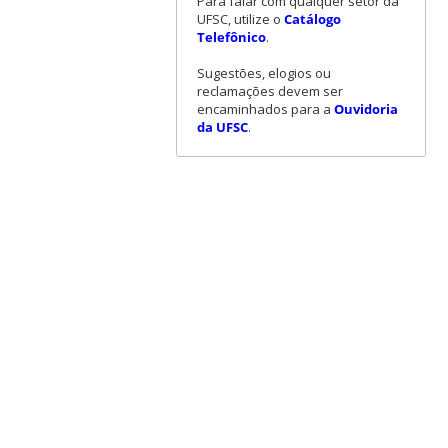
Para falar com qualquer setor da
UFSC, utilize o
Catálogo
Telefônico
.
Sugestões, elogios ou
reclamações devem ser
encaminhados para a
Ouvidoria
da UFSC
.