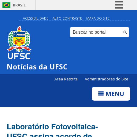
BRASIL
Simplifique!
ACESSIBILIDADE
ALTO CONTRASTE
MAPA DO SITE
Comunica BR
Participe
Acesso à informação
Legislação
Notícias da UFSC
Canais
Área Restrita
Administradores do Site
MENU
Laboratório Fotovoltaica-
UFSC assina acordo de