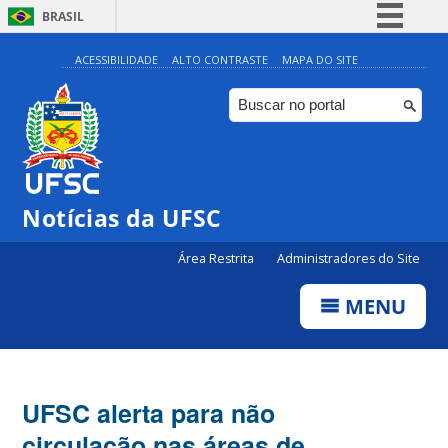
BRASIL
Simplifique!
ACESSIBILIDADE
ALTO CONTRASTE
MAPA DO SITE
Comunica BR
Participe
Acesso à informação
Legislação
Notícias da UFSC
Canais
Área Restrita
Administradores do Site
MENU
UFSC alerta para não
circulação nas áreas de