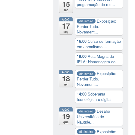
15
programação de rec...
sáb
AGO
Exposição:
dia inteiro
17
Perder Tudo.
Novament...
seg
16:00
Curso de formação
em Jornalismo ...
19:00
Aula Magna do
IELA: Homenagem ao...
AGO
Exposição:
dia inteiro
18
Perder Tudo.
Novament...
ter
14:00
Soberania
tecnológica e digital
AGO
Desafio
dia inteiro
19
Universitário de
Nautide...
qua
Exposição:
dia inteiro