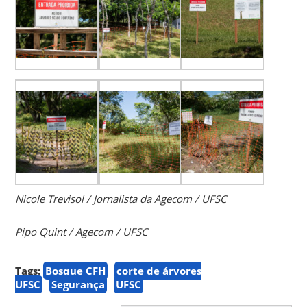
Nicole Trevisol / Jornalista da Agecom / UFSC
Pipo Quint / Agecom / UFSC
Tags:
Bosque CFH
corte de árvores
UFSC
Segurança
UFSC