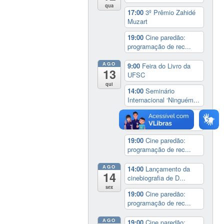
qua
17:00
3º Prêmio Zahidé
Muzart
19:00
Cine paredão:
programação de rec...
AGO
9:00
Feira do Livro da
13
UFSC
qui
14:00
Seminário
Internacional ‘Ninguém...
14:30
Sessão Especial
do Conselho Esta...
19:00
Cine paredão:
programação de rec...
AGO
14:00
Lançamento da
14
cinebiografia de D...
sex
19:00
Cine paredão:
programação de rec...
AGO
19:00
Cine paredão: