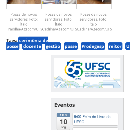
Posse de novos
Posse de novos
Posse de novos
servidores. Foto:
servidores. Foto:
servidores. Foto:
Ítalo
Ítalo
Ítalo
Padilha/Agecom/UFSC.
Padilha/Agecom/UFSC.
Padilha/Agecom/UFSC.
Tags:
cerimônia de
posse
docente
gestão
posse
Prodegesp
reitor
U
Eventos
AGO
9:00
Feira do Livro da
10
UFSC
seg