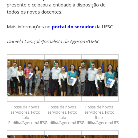
presente e colocou a entidade à disposição de
todos os novos docentes.
Mais informações no
portal do servidor
da UFSC.
Daniela Caniçali/Jornalista da Agecom/UFSC
Posse de novos
Posse de novos
Posse de novos
servidores. Foto:
servidores. Foto:
servidores. Foto:
Ítalo
Ítalo
Ítalo
Padilha/Agecom/UFSC.
Padilha/Agecom/UFSC.
Padilha/Agecom/UFSC.