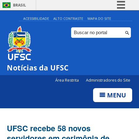
BRASIL
Simplifique!
ACESSIBILIDADE
ALTO CONTRASTE
MAPA DO SITE
Comunica BR
Participe
Acesso à informação
Legislação
Notícias da UFSC
Canais
Área Restrita
Administradores do Site
MENU
UFSC recebe 58 novos
servidores em cerimônia de