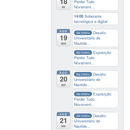
18
Perder Tudo.
Novament...
ter
14:00
Soberania
tecnológica e digital
AGO
Desafio
dia inteiro
19
Universitário de
Nautide...
qua
Exposição:
dia inteiro
Perder Tudo.
Novament...
AGO
Desafio
dia inteiro
20
Universitário de
Nautide...
qui
Exposição:
dia inteiro
Perder Tudo.
Novament...
AGO
Desafio
dia inteiro
21
Universitário de
Nautide...
sex