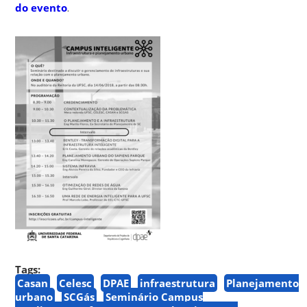
do evento
.
Tags:
Casan
Celesc
DPAE
infraestrutura
Planejamento
urbano
SCGás
Seminário Campus