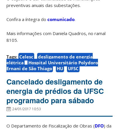
preventivas anuais das subestações.
Confira a íntegra do
comunicado
.
Mais informações com Daniela Quadros, no ramal
8105.
Tags:
Celesc
desligamento de energia
elétrica
Hospital Universitário Polydoro
Ernani de São Thiago
HU
UFSC
Cancelado desligamento de
energia de prédios da UFSC
programado para sábado
24/01/2017 10:53
O Departamento de Fiscalização de Obras (
DFO
) da