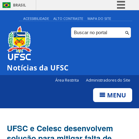
BRASIL
Simplifique!
ACESSIBILIDADE
ALTO CONTRASTE
MAPA DO SITE
Comunica BR
Participe
Acesso à informação
Legislação
Notícias da UFSC
Canais
Área Restrita
Administradores do Site
MENU
UFSC e Celesc desenvolvem
solução para mitigar falta de