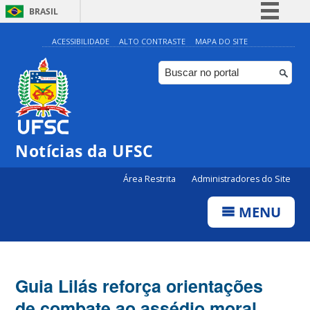
BRASIL
Simplifique!
ACESSIBILIDADE
ALTO CONTRASTE
MAPA DO SITE
Comunica BR
Participe
Acesso à informação
Legislação
Notícias da UFSC
Canais
Área Restrita
Administradores do Site
MENU
Guia Lilás reforça orientações
de combate ao assédio moral