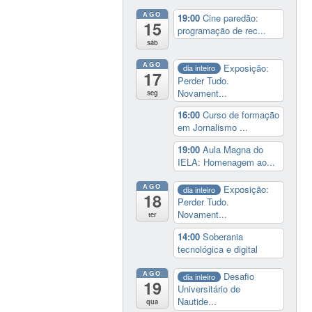
AGO
19:00
Cine paredão:
15
programação de rec...
sáb
AGO
Exposição:
dia inteiro
17
Perder Tudo.
Novament...
seg
16:00
Curso de formação
em Jornalismo ...
19:00
Aula Magna do
IELA: Homenagem ao...
AGO
Exposição:
dia inteiro
18
Perder Tudo.
Novament...
ter
14:00
Soberania
tecnológica e digital
AGO
Desafio
dia inteiro
19
Universitário de
Nautide...
qua