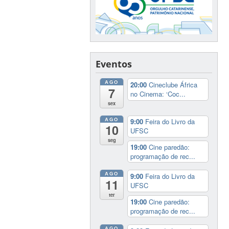
Eventos
AGO
20:00
Cineclube África
7
no Cinema: ‘Coc...
sex
AGO
9:00
Feira do Livro da
10
UFSC
seg
19:00
Cine paredão:
programação de rec...
AGO
9:00
Feira do Livro da
11
UFSC
ter
19:00
Cine paredão:
programação de rec...
AGO