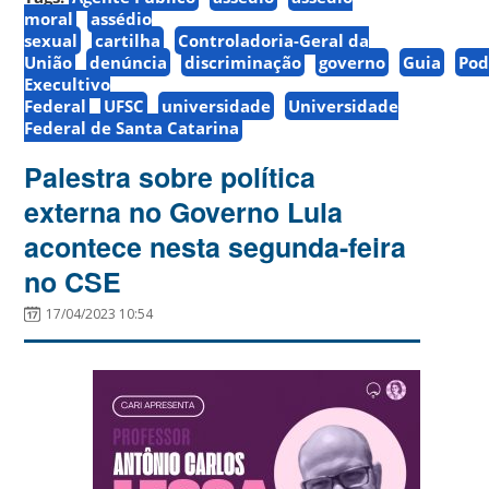
moral
assédio
sexual
cartilha
Controladoria-Geral da
União
denúncia
discriminação
governo
Guia
Pod
Execultivo
Federal
UFSC
universidade
Universidade
Federal de Santa Catarina
Palestra sobre política
externa no Governo Lula
acontece nesta segunda-feira
no CSE
17/04/2023 10:54