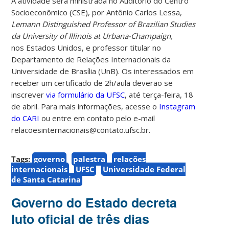
A atividade será ministrada no Auditório do Centro
Socioeconômico (CSE), por Antônio Carlos Lessa,
Lemann Distinguished Professor of Brazilian Studies
da University of Illinois at Urbana-Champaign,
nos Estados Unidos, e professor titular no
Departamento de Relações Internacionais da
Universidade de Brasília (UnB). Os interessados em
receber um certificado de 2h/aula deverão se
inscrever
via formulário da UFSC
, até terça-feira, 18
de abril. Para mais informações, acesse o
Instagram
do CARI
ou entre em contato pelo e-mail
relacoesinternacionais@contato.ufsc.br.
Tags:
governo
palestra
relações
internacionais
UFSC
Universidade Federal
de Santa Catarina
Governo do Estado decreta
luto oficial de três dias