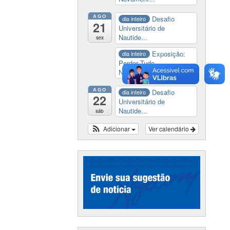
AGO
Desafio
dia inteiro
21
Universitário de
Nautide...
sex
Exposição:
dia inteiro
Perder Tudo.
Novament...
AGO
Desafio
dia inteiro
22
Universitário de
Nautide...
sáb
Adicionar
Ver calendário