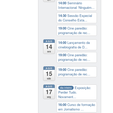
14:00
Seminário
Internacional ‘Ninguém...
14:30
Sessão Especial
do Conselho Esta...
19:00
Cine paredão:
programação de rec...
AGO
14:00
Lançamento da
14
cinebiografia de D...
sex
19:00
Cine paredão:
programação de rec...
AGO
19:00
Cine paredão:
15
programação de rec...
sáb
AGO
Exposição:
dia inteiro
17
Perder Tudo.
Novament...
seg
16:00
Curso de formação
em Jornalismo ...