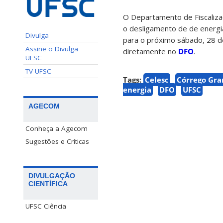
O Departamento de Fiscaliza
o desligamento de de energia
Divulga
para o próximo sábado, 28 de
Assine o Divulga
diretamente no
DFO
.
UFSC
TV UFSC
Tags:
Celesc
Córrego Gr
energia
DFO
UFSC
AGECOM
Conheça a Agecom
Sugestões e Críticas
DIVULGAÇÃO
CIENTÍFICA
UFSC Ciência