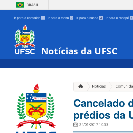
BRASIL
Ir para o conteúdo
1
Ir para o menu
2
Ir para a busca
3
Ir para o rodapé
4
Notícias da UFSC
Notícias
Comunida
Cancelado d
prédios da
24/01/2017 10:53