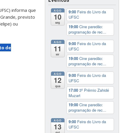
(UFSC) informa que
AGO
9:00
Feira do Livro da
10
 Grande, previsto
UFSC
seg
elipe) ou
19:00
Cine paredão:
programação de rec...
AGO
9:00
Feira do Livro da
11
to de
UFSC
ter
19:00
Cine paredão:
programação de rec...
AGO
9:00
Feira do Livro da
12
UFSC
qua
17:00
3º Prêmio Zahidé
Muzart
19:00
Cine paredão:
programação de rec...
AGO
9:00
Feira do Livro da
13
UFSC
qui