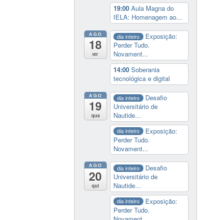
19:00
Aula Magna do
IELA: Homenagem ao...
AGO
Exposição:
dia inteiro
18
Perder Tudo.
Novament...
ter
14:00
Soberania
tecnológica e digital
AGO
Desafio
dia inteiro
19
Universitário de
Nautide...
qua
Exposição:
dia inteiro
Perder Tudo.
Novament...
AGO
Desafio
dia inteiro
20
Universitário de
Nautide...
qui
Exposição:
dia inteiro
Perder Tudo.
Novament...