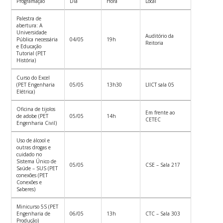
Programação
Dia
Hora
Local
Palestra de
abertura: A
Universidade
Auditório da
Pública necessária
04/05
19h
Reitoria
e Educação
Tutorial (PET
História)
Curso do Excel
(PET Engenharia
05/05
13h30
LIICT sala 05
Elétrica)
Oficina de tijolos
Em frente ao
de adobe (PET
05/05
14h
CETEC
Engenharia Civil)
Uso de álcool e
outras drogas e
cuidado no
Sistema Único de
05/05
CSE – Sala 217
Saúde – SUS (PET
conexões (PET
Conexões e
Saberes)
Minicurso 5S (PET
Engenharia de
06/05
13h
CTC – Sala 303
Produção)