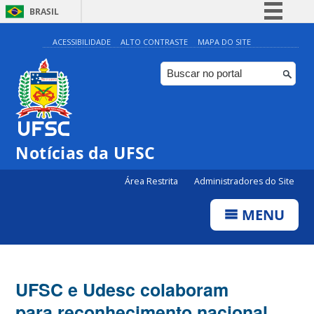
BRASIL
Simplifique!
ACESSIBILIDADE
ALTO CONTRASTE
MAPA DO SITE
Comunica BR
Participe
Acesso à informação
Legislação
Notícias da UFSC
Canais
Área Restrita
Administradores do Site
MENU
UFSC e Udesc colaboram
para reconhecimento nacional