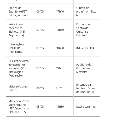
Oficina do
Ginásio de
Equilíbrio (PET
06/05
17h10
Alumínio – Bloco
Educação Física)
6 CDS
Visita à casa
Encontro no
eficiente da
Centro de
07/05
13h30
Eletrosul (PET
Cultura e
Arquitetura)
Eventos
Introdução a
LINUX (PET
07/05
18h30
INE – Sala 314
Informática)
Palestra de como
apresentar um
Auditório do
seminário (PET
07/05
19h
Bloco A Eng.
Metrologia e
Mecânica
Automação)
Encontro em
Visita ao Museu
08/05
8h20
frente ao Banco
do Lixo
do Brasil 8h20
Minicurso Básico
sobre Arduíno
08/05
13h30
Local a confirmar
(PET Engenharia
Elétrica UDESC)