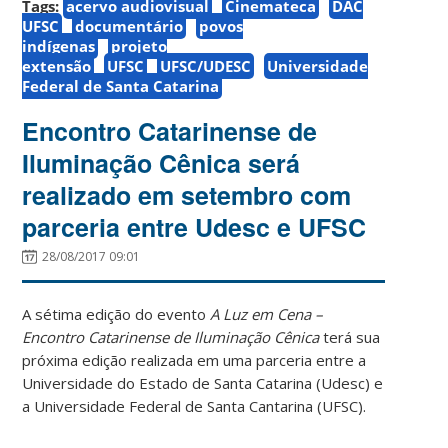
Tags:
acervo audiovisual
Cinemateca
DAC
UFSC
documentário
povos
indígenas
projeto
extensão
UFSC
UFSC/UDESC
Universidade
Federal de Santa Catarina
Encontro Catarinense de
Iluminação Cênica será
realizado em setembro com
parceria entre Udesc e UFSC
28/08/2017 09:01
A sétima edição do evento
A Luz em Cena –
Encontro Catarinense de Iluminação Cênica
terá sua
próxima edição realizada em uma parceria entre a
Universidade do Estado de Santa Catarina (Udesc) e
a Universidade Federal de Santa Cantarina (UFSC).