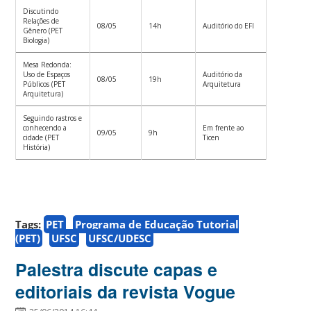
Discutindo
Relações de
08/05
14h
Auditório do EFI
Gênero (PET
Biologia)
Mesa Redonda:
Uso de Espaços
Auditório da
08/05
19h
Públicos (PET
Arquitetura
Arquitetura)
Seguindo rastros e
conhecendo a
Em frente ao
09/05
9h
cidade (PET
Ticen
História)
Tags:
PET
Programa de Educação Tutorial
(PET)
UFSC
UFSC/UDESC
Palestra discute capas e
editoriais da revista Vogue