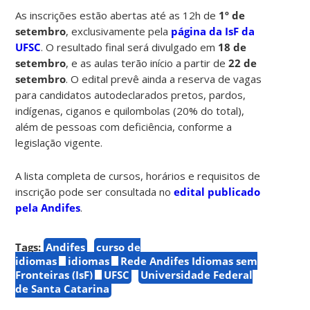
As inscrições estão abertas até as 12h de
1º de
setembro
, exclusivamente pela
página da IsF da
UFSC
. O resultado final será divulgado em
18 de
setembro
, e as aulas terão início a partir de
22 de
setembro
. O edital prevê ainda a reserva de vagas
para candidatos autodeclarados pretos, pardos,
indígenas, ciganos e quilombolas (20% do total),
além de pessoas com deficiência, conforme a
legislação vigente.
A lista completa de cursos, horários e requisitos de
inscrição pode ser consultada no
edital publicado
pela Andifes
.
Tags:
Andifes
curso de
idiomas
idiomas
Rede Andifes Idiomas sem
Fronteiras (IsF)
UFSC
Universidade Federal
de Santa Catarina