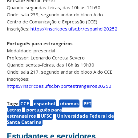
Betsabe Beltran Perez
Quando: segundas-feiras, das 10h às 11h30
Onde: sala 239, segundo andar do bloco A do
Centro de Comunicação e Expressão (CCE)
Inscrições:
https://inscricoes.ufsc.br/espanhol20252
Português para estrangeiros
Modalidade: presencial
Professor: Leonardo Ceretta Severo
Quando: sextas-feiras, das 18h às 19h30
Onde: sala 217, segundo andar do bloco A do CCE
Inscrições:
https://inscricoes.ufsc.br/portestrangeiros20252
Tags:
CCE
espanhol
idiomas
PET
Letras
português para
estrangeiros
UFSC
Universidade Federal de
Santa Catarina
Estudantes e servidores