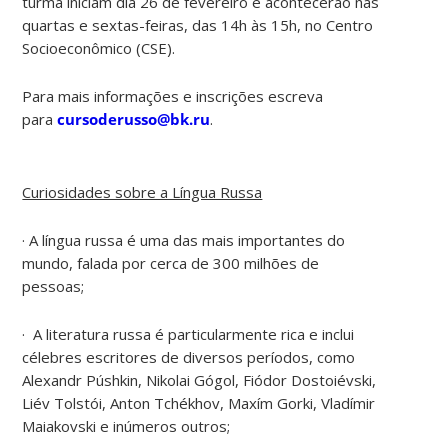
turma iniciam dia 26 de fevereiro e acontecerão nas
quartas e sextas-feiras, das 14h às 15h, no Centro
Socioeconômico (CSE).
Para mais informações e inscrições escreva
para
cursoderusso@bk.ru
.
Curiosidades sobre a Língua Russa
· A língua russa é uma das mais importantes do
mundo, falada por cerca de 300 milhões de
pessoas;
· A literatura russa é particularmente rica e inclui
célebres escritores de diversos períodos, como
Alexandr Púshkin, Nikolai Gógol, Fiódor Dostoiévski,
Liév Tolstói, Anton Tchékhov, Maxím Gorki, Vladímir
Maiakovski e inúmeros outros;