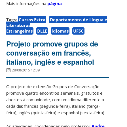
Mais informações na
página
.
Tags:
Cursos Extra
Departamento de Língua e
Literaturas
Estrangeiras
DLLE
idiomas
UFSC
Projeto promove grupos de
conversação em francês,
italiano, inglês e espanhol
28/08/2015 12:39
O projeto de extensão Grupos de Conversação
promove quatro encontros semanais, gratuitos e
abertos à comunidade, com um idioma diferente a
cada dia: francês (segunda-feira), italiano (terça-
feira), inglês (quinta-feira) e espanhol (sexta-feira).
As atividades, coordenadas pelo professor
André