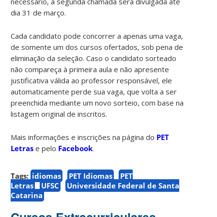
necessário, a segunda chamada será divulgada até
dia 31 de março.
Cada candidato pode concorrer a apenas uma vaga,
de somente um dos cursos ofertados, sob pena de
eliminação da seleção. Caso o candidato sorteado
não compareça à primeira aula e não apresente
justificativa válida ao professor responsável, ele
automaticamente perde sua vaga, que volta a ser
preenchida mediante um novo sorteio, com base na
listagem original de inscritos.
Mais informações e inscrições na página do
PET
Letras
e pelo
Facebook
.
Tags:
idiomas
PET Idiomas
PET
Letras
UFSC
Universidade Federal de Santa
Catarina
Cursos Extracurriculares