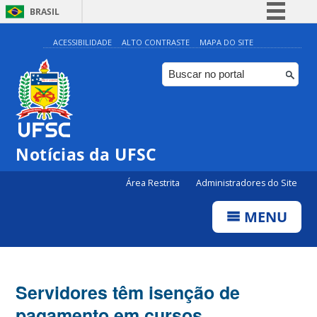
BRASIL
Simplifique!
ACESSIBILIDADE
ALTO CONTRASTE
MAPA DO SITE
Comunica BR
Participe
Acesso à informação
Legislação
Notícias da UFSC
Canais
Área Restrita
Administradores do Site
MENU
Servidores têm isenção de
pagamento em cursos