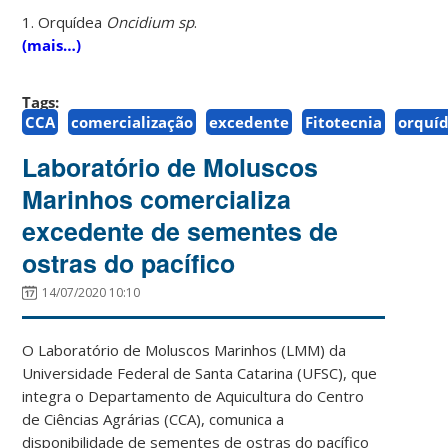
1. Orquídea
Oncidium sp
.
(mais…)
Tags:
CCA
comercialização
excedente
Fitotecnia
orquí
Laboratório de Moluscos
Marinhos comercializa
excedente de sementes de
ostras do pacífico
14/07/2020 10:10
O Laboratório de Moluscos Marinhos (LMM) da
Universidade Federal de Santa Catarina (UFSC), que
integra o Departamento de Aquicultura do Centro
de Ciências Agrárias (CCA), comunica a
disponibilidade de sementes de ostras do pacífico