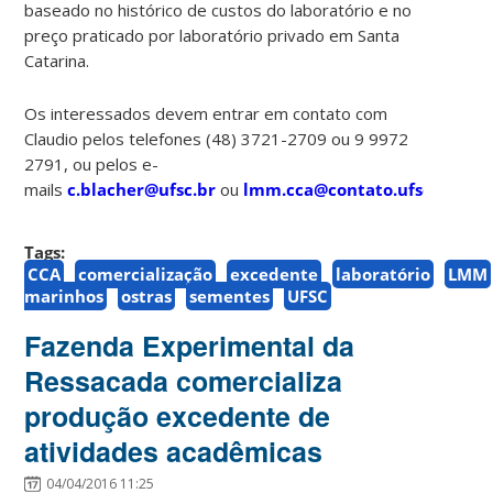
baseado no histórico de custos do laboratório e no
preço praticado por laboratório privado em Santa
Catarina.
Os interessados devem entrar em contato com
Claudio pelos telefones (48) 3721-2709 ou 9 9972
2791, ou pelos e-
mails
c.blacher@ufsc.br
ou
lmm.cca@contato.ufsc.br
Tags:
CCA
comercialização
excedente
laboratório
LMM
marinhos
ostras
sementes
UFSC
Fazenda Experimental da
Ressacada comercializa
produção excedente de
atividades acadêmicas
04/04/2016 11:25