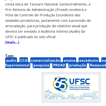
conta única do Tesouro Nacional. Semestralmente, a
Pró-Reitoria de Administração (Proad) receberá a
Ficha de Controle de Produção Excedente das
unidades produtoras, juntamente com a previsão de
arrecadação, para produção de relatório anual que
deverá ser enviado à Auditoria Interna (Audin) da
UFSC e publicado no site oficial.
(mais…)
Tags:
audin
CCA
comercialização
ensino
excedente
e
Experimental
pesquisa
PROAD
produção
Ressaca