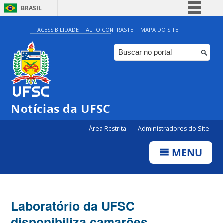
BRASIL
Simplifique!
ACESSIBILIDADE
ALTO CONTRASTE
MAPA DO SITE
Comunica BR
Participe
Acesso à informação
Legislação
Notícias da UFSC
Canais
Área Restrita
Administradores do Site
MENU
Laboratório da UFSC
disponibiliza camarões