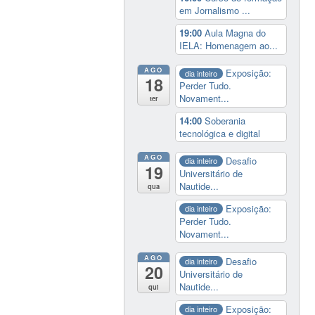
em Jornalismo ...
19:00
Aula Magna do
IELA: Homenagem ao...
AGO
Exposição:
dia inteiro
18
Perder Tudo.
Novament...
ter
14:00
Soberania
tecnológica e digital
AGO
Desafio
dia inteiro
19
Universitário de
Nautide...
qua
Exposição:
dia inteiro
Perder Tudo.
Novament...
AGO
Desafio
dia inteiro
20
Universitário de
Nautide...
qui
Exposição:
dia inteiro