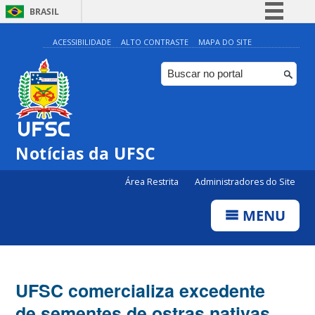
BRASIL
Simplifique!
ACESSIBILIDADE
ALTO CONTRASTE
MAPA DO SITE
Comunica BR
Participe
Acesso à informação
Legislação
Notícias da UFSC
Canais
Área Restrita
Administradores do Site
MENU
UFSC comercializa excedente
de sementes de ostras nativas