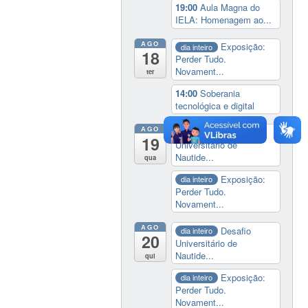
19:00
Aula Magna do
IELA: Homenagem ao...
AGO
Exposição:
dia inteiro
18
Perder Tudo.
Novament...
ter
14:00
Soberania
tecnológica e digital
AGO
Desafio
dia inteiro
19
Universitário de
Nautide...
qua
Exposição:
dia inteiro
Perder Tudo.
Novament...
AGO
Desafio
dia inteiro
20
Universitário de
Nautide...
qui
Exposição:
dia inteiro
Perder Tudo.
Novament...