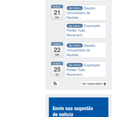
AGO
Desafio
dia inteiro
21
Universitário de
Nautide...
sex
Exposição:
dia inteiro
Perder Tudo.
Novament...
AGO
Desafio
dia inteiro
22
Universitário de
Nautide...
sáb
AGO
Exposição:
dia inteiro
25
Perder Tudo.
Novament...
ter
Ver calendário