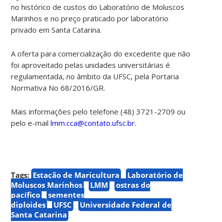
no histórico de custos do Laboratório de Moluscos
Marinhos e no preço praticado por laboratório
privado em Santa Catarina.
A oferta para comercialização do excedente que não
foi aproveitado pelas unidades universitárias é
regulamentada, no âmbito da UFSC, pela Portaria
Normativa No 68/2016/GR.
Mais informações pelo telefone (48) 3721-2709 ou
pelo e-mail
lmm.cca@contato.ufsc.br
.
Tags:
Estação de Maricultura
Laboratório de
Moluscos Marinhos
LMM
ostras do
pacífico
sementes
diploides
UFSC
Universidade Federal de
Santa Catarina