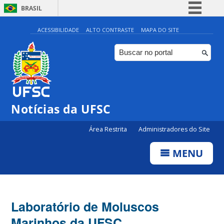
BRASIL
Simplifique!
ACESSIBILIDADE
ALTO CONTRASTE
MAPA DO SITE
Comunica BR
Participe
Acesso à informação
Legislação
Notícias da UFSC
Canais
Área Restrita
Administradores do Site
MENU
Laboratório de Moluscos
Marinhos da UFSC