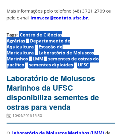
Mais informações pelo telefone (48) 3721 2709 ou
pelo e-mail
lmm.cca@contato.ufsc.br
.
Tags:
Centro de Ciências
Agrárias
Departamento de
Aquicultura
Estação de
Maricultura
Laboratório de Moluscos
Marinhos
LMM
sementes de ostras do
pacífico
sementes diploides
UFSC
Laboratório de Moluscos
Marinhos da UFSC
disponibiliza sementes de
ostras para venda
10/04/2026 15:30
O
Laboratório de Moluscos Marinhos (LMM)
da