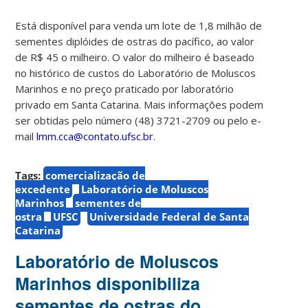
Está disponível para venda um lote de 1,8 milhão de
sementes diplóides de ostras do pacífico, ao valor
de R$ 45 o milheiro. O valor do milheiro é baseado
no histórico de custos do Laboratório de Moluscos
Marinhos e no preço praticado por laboratório
privado em Santa Catarina. Mais informações podem
ser obtidas pelo número (48) 3721-2709 ou pelo e-
mail
lmm.cca@contato.ufsc.br
.
Tags:
comercialização de
excedente
Laboratório de Moluscos
Marinhos
sementes de
ostra
UFSC
Universidade Federal de Santa
Catarina
Laboratório de Moluscos
Marinhos disponibiliza
sementes de ostras do