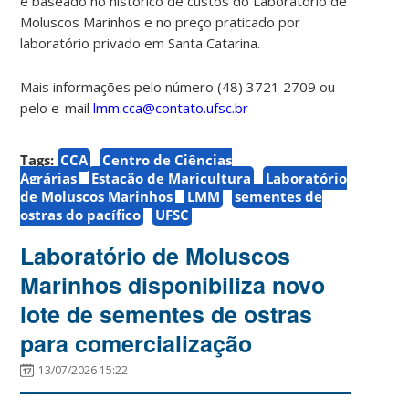
é baseado no histórico de custos do Laboratório de
Moluscos Marinhos e no preço praticado por
laboratório privado em Santa Catarina.
Mais informações pelo número (48) 3721 2709 ou
pelo e-mail
lmm.cca@contato.ufsc.br
Tags:
CCA
Centro de Ciências
Agrárias
Estação de Maricultura
Laboratório
de Moluscos Marinhos
LMM
sementes de
ostras do pacífico
UFSC
Laboratório de Moluscos
Marinhos disponibiliza novo
lote de sementes de ostras
para comercialização
13/07/2026 15:22