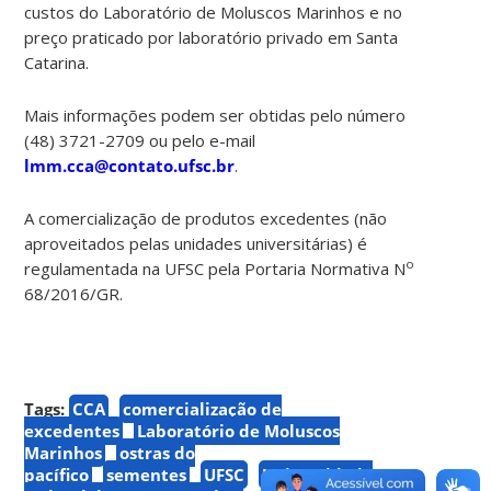
custos do Laboratório de Moluscos Marinhos e no
preço praticado por laboratório privado em Santa
Catarina.
Mais informações podem ser obtidas pelo número
(48) 3721-2709 ou pelo e-mail
lmm.cca@contato.ufsc.br
.
A comercialização de produtos excedentes (não
aproveitados pelas unidades universitárias) é
o
regulamentada na UFSC pela Portaria Normativa N
68/2016/GR.
Tags:
CCA
comercialização de
excedentes
Laboratório de Moluscos
Marinhos
ostras do
pacífico
sementes
UFSC
Universidade