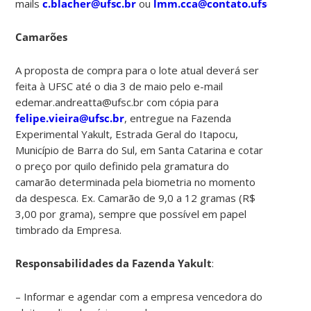
mails
c.blacher@ufsc.br
ou
lmm.cca@contato.ufsc.br
.
Camarões
A proposta de compra para o lote atual deverá ser
feita à UFSC até o dia 3 de maio pelo e-mail
edemar.andreatta@ufsc.br com cópia para
felipe.vieira@ufsc.br
, entregue na Fazenda
Experimental Yakult, Estrada Geral do Itapocu,
Município de Barra do Sul, em Santa Catarina e cotar
o preço por quilo definido pela gramatura do
camarão determinada pela biometria no momento
da despesca. Ex. Camarão de 9,0 a 12 gramas (R$
3,00 por grama), sempre que possível em papel
timbrado da Empresa.
Responsabilidades da Fazenda Yakult
:
– Informar e agendar com a empresa vencedora do