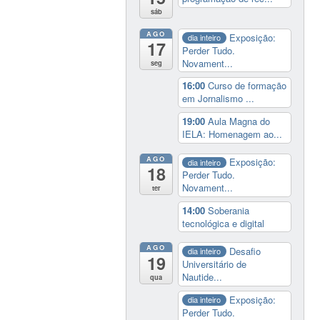
sáb
AGO
Exposição:
dia inteiro
17
Perder Tudo.
Novament...
seg
16:00
Curso de formação
em Jornalismo ...
19:00
Aula Magna do
IELA: Homenagem ao...
AGO
Exposição:
dia inteiro
18
Perder Tudo.
Novament...
ter
14:00
Soberania
tecnológica e digital
AGO
Desafio
dia inteiro
19
Universitário de
Nautide...
qua
Exposição:
dia inteiro
Perder Tudo.