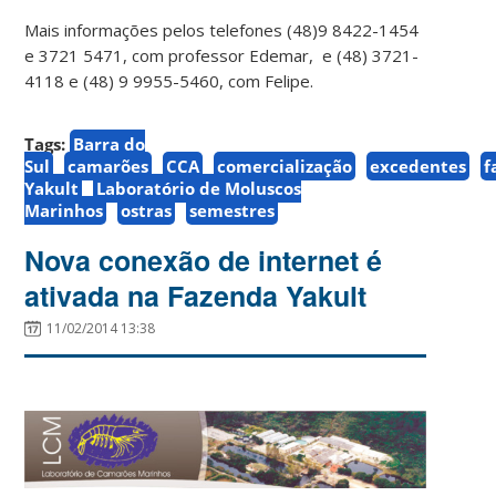
Mais informações pelos telefones (48)9 8422-1454
e 3721 5471, com professor Edemar, e (48) 3721-
4118 e (48) 9 9955-5460, com Felipe.
Tags:
Barra do
Sul
camarões
CCA
comercialização
excedentes
f
Yakult
Laboratório de Moluscos
Marinhos
ostras
semestres
Nova conexão de internet é
ativada na Fazenda Yakult
11/02/2014 13:38