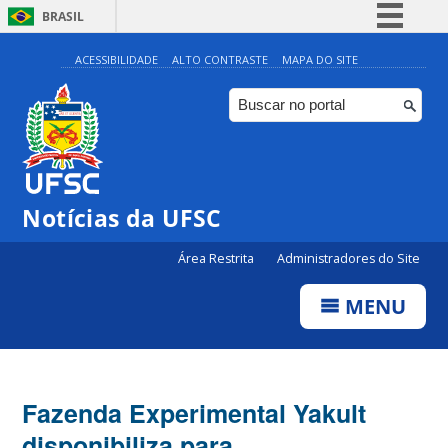
BRASIL
Simplifique!
ACESSIBILIDADE
ALTO CONTRASTE
MAPA DO SITE
Comunica BR
Participe
Acesso à informação
Legislação
Notícias da UFSC
Canais
Área Restrita
Administradores do Site
MENU
Fazenda Experimental Yakult
disponibiliza para