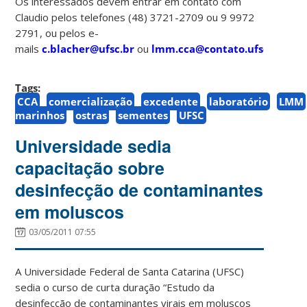
Os interessados devem entrar em contato com
Claudio pelos telefones (48) 3721-2709 ou 9 9972
2791, ou pelos e-
mails
c.blacher@ufsc.br
ou
lmm.cca@contato.ufsc.br
Tags:
CCA
comercialização
excedente
laboratório
LMM
marinhos
ostras
sementes
UFSC
Universidade sedia
capacitação sobre
desinfecção de contaminantes
em moluscos
03/05/2011 07:55
A Universidade Federal de Santa Catarina (UFSC)
sedia o curso de curta duração “Estudo da
desinfecção de contaminantes virais em moluscos