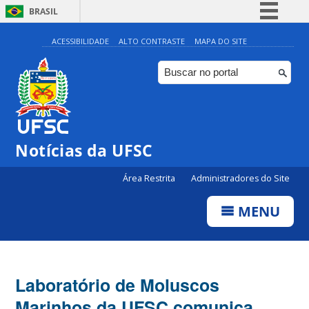
BRASIL
Simplifique!
ACESSIBILIDADE
ALTO CONTRASTE
MAPA DO SITE
Comunica BR
Participe
Acesso à informação
Legislação
Notícias da UFSC
Canais
Área Restrita
Administradores do Site
MENU
Laboratório de Moluscos
Marinhos da UFSC comunica