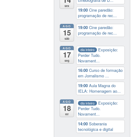
cinebiografia de D...
sex
19:00
Cine paredão:
programação de rec...
AGO
19:00
Cine paredão:
15
programação de rec...
sáb
AGO
Exposição:
dia inteiro
17
Perder Tudo.
Novament...
seg
16:00
Curso de formação
em Jornalismo ...
19:00
Aula Magna do
IELA: Homenagem ao...
AGO
Exposição:
dia inteiro
18
Perder Tudo.
Novament...
ter
14:00
Soberania
tecnológica e digital