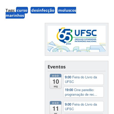
Tags:
curso
desinfecção
moluscos
marinhos
Eventos
AGO
9:00
Feira do Livro da
10
UFSC
seg
19:00
Cine paredão:
programação de rec...
AGO
9:00
Feira do Livro da
11
UFSC
ter