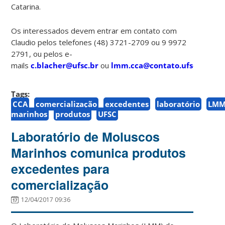
Catarina.
Os interessados devem entrar em contato com
Claudio pelos telefones (48) 3721-2709 ou 9 9972
2791, ou pelos e-
mails
c.blacher@ufsc.br
ou
lmm.cca@contato.ufsc.br
Tags:
CCA
comercialização
excedentes
laboratório
LM
marinhos
produtos
UFSC
Laboratório de Moluscos
Marinhos comunica produtos
excedentes para
comercialização
12/04/2017 09:36