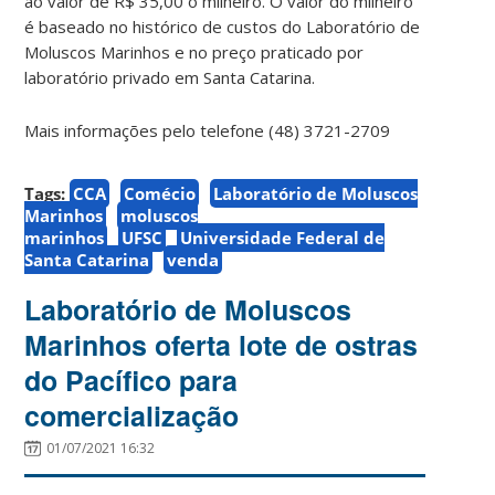
ao valor de R$ 35,00 o milheiro. O valor do milheiro
é baseado no histórico de custos do Laboratório de
Moluscos Marinhos e no preço praticado por
laboratório privado em Santa Catarina.
Mais informações pelo telefone (48) 3721-2709
Tags:
CCA
Comécio
Laboratório de Moluscos
Marinhos
moluscos
marinhos
UFSC
Universidade Federal de
Santa Catarina
venda
Laboratório de Moluscos
Marinhos oferta lote de ostras
do Pacífico para
comercialização
01/07/2021 16:32