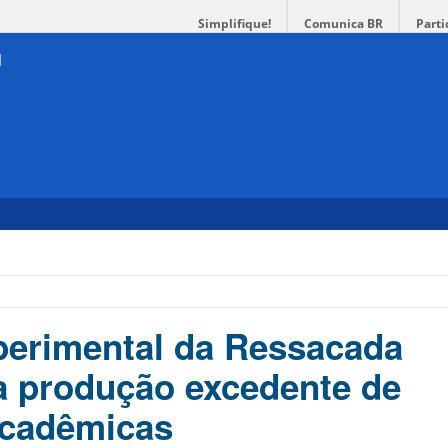
Simplifique!
Comunica BR
Parti
perimental da Ressacada
a produção excedente de
acadêmicas