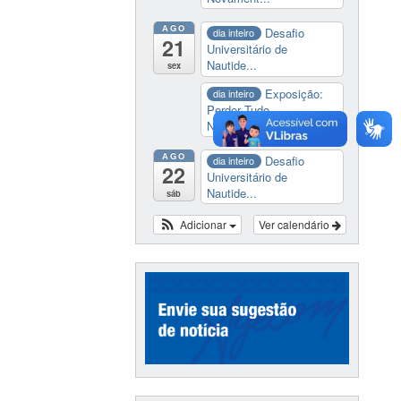
AGO
Desafio
dia inteiro
21
Universitário de
Nautide...
sex
Exposição:
dia inteiro
Perder Tudo.
Novament...
AGO
Desafio
dia inteiro
22
Universitário de
Nautide...
sáb
Adicionar
Ver calendário