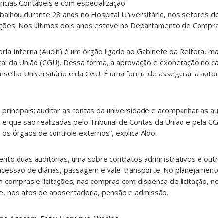
ncias Contábeis e com especialização
abalhou durante 28 anos no Hospital Universitário, nos setores d
tações. Nos últimos dois anos esteve no Departamento de Compra
oria Interna (Audin) é um órgão ligado ao Gabinete da Reitora, m
ral da União (CGU). Dessa forma, a aprovação e exoneração no c
nselho Universitário e da CGU. É uma forma de assegurar a auto
 principais: auditar as contas da universidade e acompanhar as au
e que são realizadas pelo Tribunal de Contas da União e pela CG
 os órgãos de controle externos”, explica Aldo.
to duas auditorias, uma sobre contratos administrativos e outr
cessão de diárias, passagem e vale-transporte. No planejament
m compras e licitações, nas compras com dispensa de licitação, 
de, nos atos de aposentadoria, pensão e admissão.