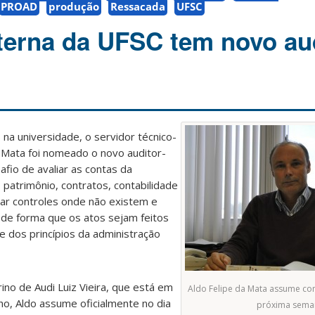
PROAD
produção
Ressacada
UFSC
nterna da UFSC tem novo aud
na universidade, o servidor técnico-
a Mata foi nomeado o novo auditor-
afio de avaliar as contas da
patrimônio, contratos, contabilidade
riar controles onde não existem e
, de forma que os atos sejam feitos
e dos princípios da administração
no de Audi Luiz Vieira, que está em
Aldo Felipe da Mata assume co
ulho, Aldo assume oficialmente no dia
próxima sema