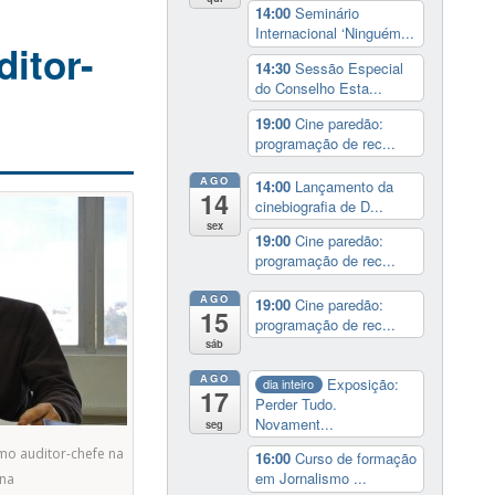
14:00
Seminário
Internacional ‘Ninguém...
itor-
14:30
Sessão Especial
do Conselho Esta...
19:00
Cine paredão:
programação de rec...
AGO
14:00
Lançamento da
14
cinebiografia de D...
sex
19:00
Cine paredão:
programação de rec...
AGO
19:00
Cine paredão:
15
programação de rec...
sáb
AGO
Exposição:
dia inteiro
17
Perder Tudo.
Novament...
seg
mo auditor-chefe na
16:00
Curso de formação
em Jornalismo ...
na