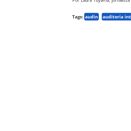
Por Laura Tuyama, jornalista
Tags:
audin
auditoria in