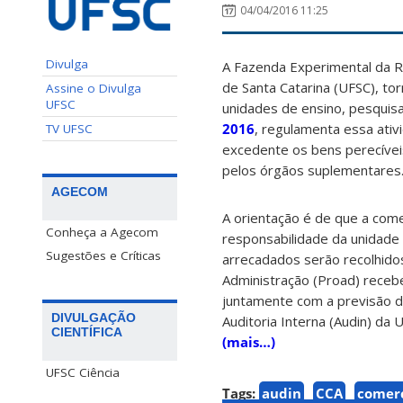
04/04/2016 11:25
Divulga
A Fazenda Experimental da Re
de Santa Catarina (UFSC), to
Assine o Divulga
UFSC
unidades de ensino, pesquis
2016
, regulamenta essa ati
TV UFSC
excedente os bens perecíveis
pelos órgãos suplementares
AGECOM
A orientação é de que a comer
Conheça a Agecom
responsabilidade da unidade 
Sugestões e Críticas
arrecadados serão recolhidos
Administração (Proad) receb
juntamente com a previsão d
DIVULGAÇÃO
Auditoria Interna (Audin) da U
CIENTÍFICA
(mais…)
UFSC Ciência
Tags:
audin
CCA
comerc