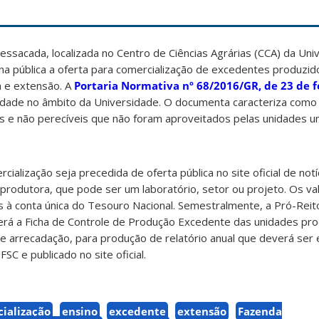
ssacada, localizada no Centro de Ciências Agrárias (CCA) da Uni
rna pública a oferta para comercialização de excedentes produzid
a e extensão. A
Portaria Normativa nº 68/2016/GR, de 23 de f
vidade no âmbito da Universidade. O documenta caracteriza com
 e não perecíveis que não foram aproveitados pelas unidades uni
.
cialização seja precedida de oferta pública no site oficial de not
produtora, que pode ser um laboratório, setor ou projeto. Os va
 à conta única do Tesouro Nacional. Semestralmente, a Pró-Reit
erá a Ficha de Controle de Produção Excedente das unidades pro
e arrecadação, para produção de relatório anual que deverá ser 
FSC e publicado no site oficial.
ialização
ensino
excedente
extensão
Fazenda