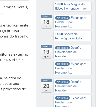
19:00
Aula Magna do
e Serviços Gerais,
IELA: Homenagem ao...
s.
AGO
Exposição:
dia inteiro
18
Perder Tudo.
as é tecnicamente
Novament...
ter
argo precisa
14:00
Soberania
nomia do trabalho
tecnológica e digital
AGO
Desafio
dia inteiro
19
Universitário de
ditorias externas
Nautide...
qua
U. “A Audin é o
Exposição:
dia inteiro
Perder Tudo.
Novament...
a, na área de
AGO
Desafio
dia inteiro
o deste ano
20
Universitário de
nos processos de
Nautide...
qui
Exposição:
dia inteiro
Perder Tudo.
Novament...