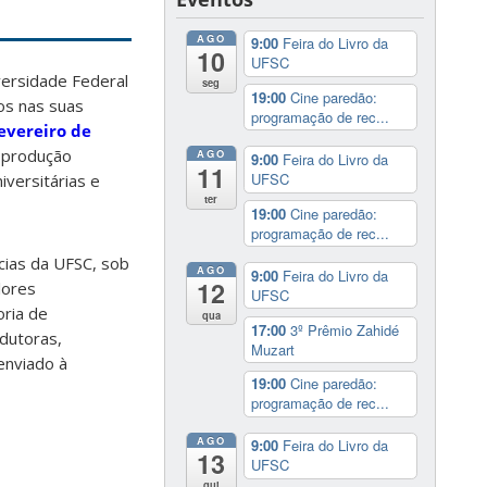
AGO
9:00
Feira do Livro da
10
UFSC
versidade Federal
seg
19:00
Cine paredão:
os nas suas
programação de rec...
evereiro de
o produção
AGO
9:00
Feira do Livro da
11
UFSC
versitárias e
ter
19:00
Cine paredão:
programação de rec...
ícias da UFSC, sob
AGO
9:00
Feira do Livro da
12
lores
UFSC
oria de
qua
17:00
3º Prêmio Zahidé
dutoras,
Muzart
enviado à
19:00
Cine paredão:
programação de rec...
AGO
9:00
Feira do Livro da
13
UFSC
qui