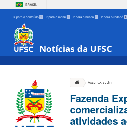
BRASIL
Ir para o conteúdo
1
Ir para o menu
2
Ir para a busca
3
Ir para o rodapé
4
Notícias da UFSC
Assunto: audin
Fazenda Ex
comercializ
atividades 