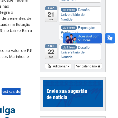
ersidade Federal
e não
AGO
Desafio
dia inteiro
ntegra o
21
Universitário de
de de sementes de
Nautide...
sex
ituada na Estação
Exposição:
dia inteiro
3, no bairro Barra
Perder Tudo.
Novament...
AGO
Desafio
dia inteiro
22
co ao valor de R$
Universitário de
uscos Marinhos e
Nautide...
sáb
Adicionar
Ver calendário
ostras do
ulga