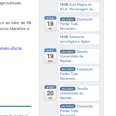
 aproveitado
19:00
Aula Magna do
IELA: Homenagem ao...
AGO
Exposição:
dia inteiro
18
co ao valor de R$
Perder Tudo.
luscos Marinhos e
Novament...
ter
14:00
Soberania
tecnológica e digital
tato.ufsc.br
.
AGO
Desafio
dia inteiro
19
Universitário de
Nautide...
qua
Exposição:
dia inteiro
Perder Tudo.
Novament...
AGO
Desafio
dia inteiro
20
Universitário de
Nautide...
qui
Exposição:
dia inteiro
Perder Tudo.
Novament...