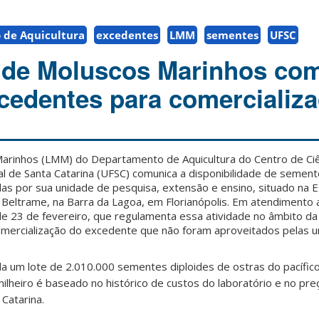
de Aquicultura
excedentes
LMM
sementes
UFSC
 de Moluscos Marinhos co
cedentes para comercializ
arinhos (LMM) do Departamento de Aquicultura do Centro de Ciê
l de Santa Catarina (UFSC) comunica a disponibilidade de semen
as por sua unidade de pesquisa, extensão e ensino, situado na 
o Beltrame, na Barra da Lagoa, em Florianópolis. Em atendimento 
 23 de fevereiro, que regulamenta essa atividade no âmbito d
comercialização do excedente que não foram aproveitados pelas 
da um lote de 2.010.000 sementes diploides de ostras do pacífic
milheiro é baseado no histórico de custos do laboratório e no pre
Catarina.