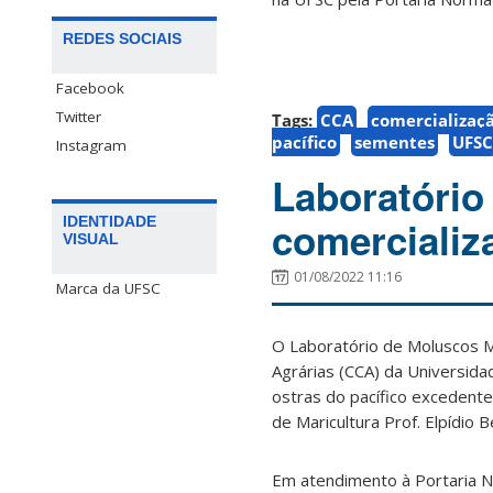
REDES SOCIAIS
Facebook
Twitter
Tags:
CCA
comercializaç
pacífico
sementes
UFSC
Instagram
Laboratório
comercializ
IDENTIDADE
VISUAL
01/08/2022 11:16
Marca da UFSC
O Laboratório de Moluscos M
Agrárias (CCA) da Universida
ostras do pacífico excedente
de Maricultura Prof. Elpídio 
Em atendimento à Portaria N