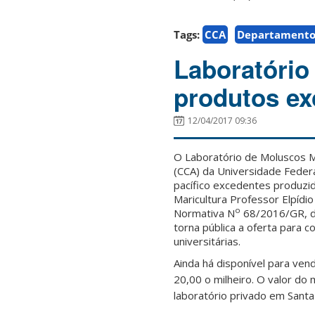
Tags:
CCA
Departamento 
Laboratório
produtos ex
12/04/2017 09:36
O Laboratório de Moluscos M
(CCA) da Universidade Federa
pacífico excedentes produzid
Maricultura Professor Elpídi
o
Normativa N
68/2016/GR, de
torna pública a oferta para 
universitárias.
Ainda há disponível para ven
20,00 o milheiro. O valor do 
laboratório privado em Santa 