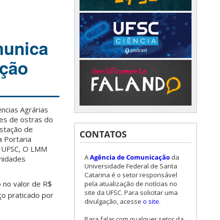
munica
ação
ncias Agrárias
tes de ostras do
Estação de
CONTATOS
a Portaria
a UFSC, O LMM
A
Agência de Comunicação
da
unidades
Universidade Federal de Santa
Catarina é o setor responsável
o no valor de R$
pela atualização de notícias no
site da UFSC. Para solicitar uma
ço praticado por
divulgação, acesse
o site
.
Para falar com qualquer setor da