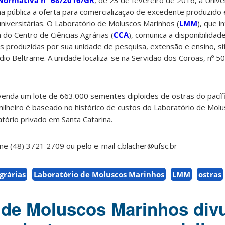
 Normativa nº 68/2016/GR
, de 23 de fevereiro de 2016, a Univ
na pública a oferta para comercialização de excedente produzido 
niversitárias. O Laboratório de Moluscos Marinhos (
LMM
), que i
do Centro de Ciências Agrárias (
CCA
), comunica a disponibilida
s produzidas por sua unidade de pesquisa, extensão e ensino, s
dio Beltrame. A unidade localiza-se na Servidão dos Coroas, nº 50
venda um lote de 663.000 sementes diploides de ostras do pacífi
 milheiro é baseado no histórico de custos do Laboratório de Mol
atório privado em Santa Catarina.
ne (48) 3721 2709 ou pelo e-mail c.blacher@ufsc.br
grárias
Laboratório de Moluscos Marinhos
LMM
ostras
 de Moluscos Marinhos div