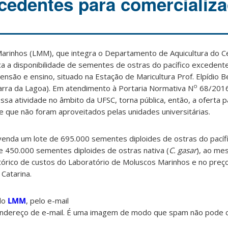
cedentes para comercializ
arinhos (LMM), que integra o Departamento de Aquicultura do Ce
ca a disponibilidade de sementes de ostras do pacífico excedent
ensão e ensino, situado na Estação de Maricultura Prof. Elpídio B
o
arra da Lagoa). Em atendimento à Portaria Normativa N
68/2016
ssa atividade no âmbito da UFSC, torna pública, então, a oferta p
 que não foram aproveitados pelas unidades universitárias.
venda um lote de 695.000 sementes diploides de ostras do pacífi
de 450.000 sementes diploides de ostras nativa (
C. gasar
), ao me
tórico de custos do Laboratório de Moluscos Marinhos e no preç
Catarina.
 do
LMM
, pelo e-mail