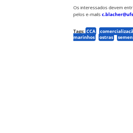
Os interessados devem entra
pelos e-mails
c.blacher@ufs
Tags:
CCA
comercializaç
marinhos
ostras
semen