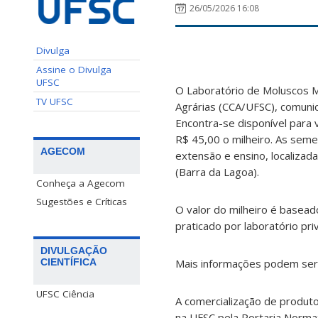
26/05/2026 16:08
Divulga
Assine o Divulga
UFSC
O Laboratório de Moluscos M
TV UFSC
Agrárias (CCA/UFSC), comunic
Encontra-se disponível para 
R$ 45,00 o milheiro. As sem
AGECOM
extensão e ensino, localizad
(Barra da Lagoa).
Conheça a Agecom
Sugestões e Críticas
O valor do milheiro é basead
praticado por laboratório pri
DIVULGAÇÃO
CIENTÍFICA
Mais informações podem ser
UFSC Ciência
A comercialização de produt
na UFSC pela Portaria Norma