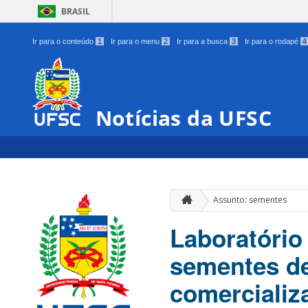
BRASIL
Ir para o conteúdo
1
Ir para o menu
2
Ir para a busca
3
Ir para o rodapé
4
Notícias da UFSC
Assunto: sementes
Laboratório
sementes de
comercializ