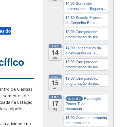
14:00
Seminário
Internacional ‘Ninguém...
14:30
Sessão Especial
do Conselho Esta...
as do
19:00
Cine paredão:
programação de rec...
AGO
14:00
Lançamento da
14
cinebiografia de D...
ífico
sex
19:00
Cine paredão:
programação de rec...
AGO
19:00
Cine paredão:
15
programação de rec...
ntro de Ciências
sáb
 de sementes de
AGO
Exposição:
dia inteiro
17
ituada na Estação
Perder Tudo.
lorianópolis.
Novament...
seg
16:00
Curso de formação
em Jornalismo ...
sa atividade no