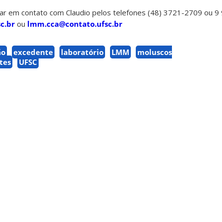
r em contato com Claudio pelos telefones (48) 3721-2709 ou 9
c.br
ou
lmm.cca@contato.ufsc.br
ão
excedente
laboratório
LMM
moluscos
tes
UFSC