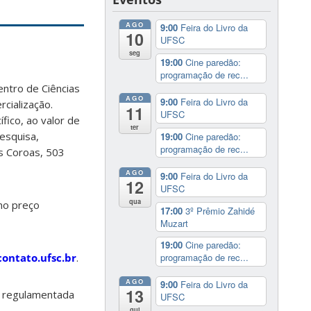
AGO
9:00
Feira do Livro da
10
UFSC
seg
19:00
Cine paredão:
programação de rec...
ntro de Ciências
AGO
9:00
Feira do Livro da
cialização.
11
UFSC
fico, ao valor de
ter
esquisa,
19:00
Cine paredão:
programação de rec...
os Coroas, 503
AGO
9:00
Feira do Livro da
12
UFSC
qua
no preço
17:00
3º Prêmio Zahidé
Muzart
19:00
Cine paredão:
ontato.ufsc.br
.
programação de rec...
AGO
9:00
Feira do Livro da
13
é regulamentada
UFSC
qui