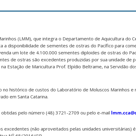
arinhos (LMM), que integra o Departamento de Aquicultura do Ce
a a disponibilidade de sementes de ostras do Pacífico para comer
venda um lote de 4.100.000 sementes diploides de ostras do Pací
entes de ostras são excedentes produzidas por sua unidade de p
a na Estação de Maricultura Prof. Elpídio Beltrame, na Servidão d
o no histórico de custos do Laboratório de Moluscos Marinhos e 
vado em Santa Catarina.
 obtidas pelo número (48) 3721-2709 ou pelo e-mail
lmm.cca@c
os excedentes (não aproveitados pelas unidades universitárias) 
o
tiva N
68/2016/GR.