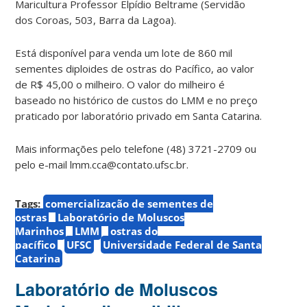
Maricultura Professor Elpídio Beltrame (Servidão
dos Coroas, 503, Barra da Lagoa).
Está disponível para venda um lote de 860 mil
sementes diploides de ostras do Pacífico, ao valor
de R$ 45,00 o milheiro. O valor do milheiro é
baseado no histórico de custos do LMM e no preço
praticado por laboratório privado em Santa Catarina.
Mais informações pelo telefone (48) 3721-2709 ou
pelo e-mail lmm.cca@contato.ufsc.br.
Tags:
comercialização de sementes de
ostras
Laboratório de Moluscos
Marinhos
LMM
ostras do
pacífico
UFSC
Universidade Federal de Santa
Catarina
Laboratório de Moluscos