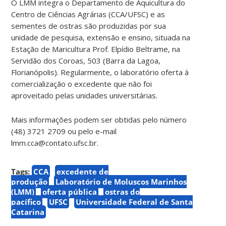
O LMM integra o Departamento de Aquicultura do
Centro de Ciências Agrárias (CCA/UFSC) e as
sementes de ostras são produzidas por sua
unidade de pesquisa, extensão e ensino, situada na
Estação de Maricultura Prof. Elpídio Beltrame, na
Servidão dos Coroas, 503 (Barra da Lagoa,
Florianópolis). Regularmente, o laboratório oferta à
comercialização o excedente que não foi
aproveitado pelas unidades universitárias.
Mais informações podem ser obtidas pelo número
(48) 3721 2709 ou pelo e-mail
lmm.cca@contato.ufsc.br.
Tags:
CCA
excedente de
produção
Laboratório de Moluscos Marinhos
(LMM)
oferta pública
ostras do
pacífico
UFSC
Universidade Federal de Santa
Catarina