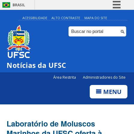
BRASIL
Simplifique!
ACESSIBILIDADE
ALTO CONTRASTE
MAPA DO SITE
Comunica BR
Participe
Acesso à informação
Legislação
Notícias da UFSC
Canais
Área Restrita
Administradores do Site
MENU
Laboratório de Moluscos
Marinhos da UFSC oferta à