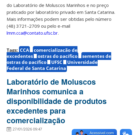
do Laboratório de Moluscos Marinhos e no preço
praticado por laboratório privado em Santa Catarina.
Mais informações podem ser obtidas pelo número
(48) 3721-2709 ou pelo e-mail
lmm.cca@contato.ufsc.br
.
Tags:
CCA
comercialização de
excedentes
ostras do pacífico
sementes de
ostras do pacífico
UFSC
Universidade
Federal de Santa Catarina
Laboratório de Moluscos
Marinhos comunica a
disponibilidade de produtos
excedentes para
comercialização
27/01/2026 09:47