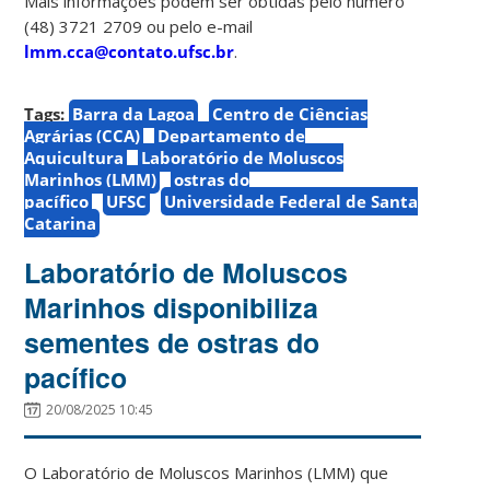
Mais informações podem ser obtidas pelo número
(48) 3721 2709 ou pelo e-mail
lmm.cca@contato.ufsc.br
.
Tags:
Barra da Lagoa
Centro de Ciências
Agrárias (CCA)
Departamento de
Aquicultura
Laboratório de Moluscos
Marinhos (LMM)
ostras do
pacífico
UFSC
Universidade Federal de Santa
Catarina
Laboratório de Moluscos
Marinhos disponibiliza
sementes de ostras do
pacífico
20/08/2025 10:45
O Laboratório de Moluscos Marinhos (LMM) que