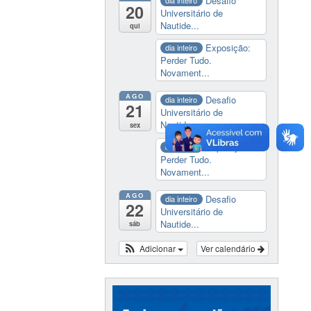
Desafio
dia inteiro
20
Universitário de
Nautide...
qui
Exposição:
dia inteiro
Perder Tudo.
Novament...
AGO
Desafio
dia inteiro
21
Universitário de
Nautide...
sex
Exposição:
dia inteiro
Perder Tudo.
Novament...
AGO
Desafio
dia inteiro
22
Universitário de
Nautide...
sáb
Adicionar
Ver calendário