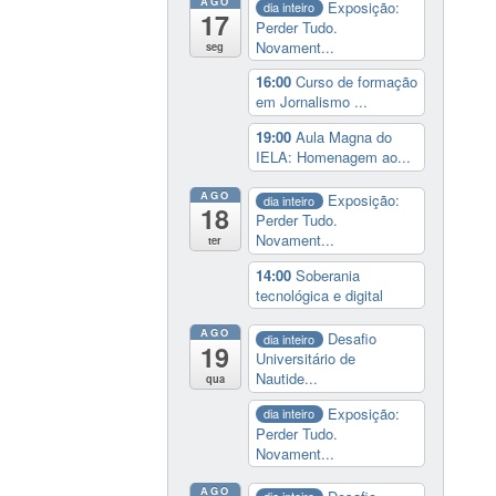
AGO
Exposição:
dia inteiro
17
Perder Tudo.
Novament...
seg
16:00
Curso de formação
em Jornalismo ...
19:00
Aula Magna do
IELA: Homenagem ao...
AGO
Exposição:
dia inteiro
18
Perder Tudo.
Novament...
ter
14:00
Soberania
tecnológica e digital
AGO
Desafio
dia inteiro
19
Universitário de
Nautide...
qua
Exposição:
dia inteiro
Perder Tudo.
Novament...
AGO