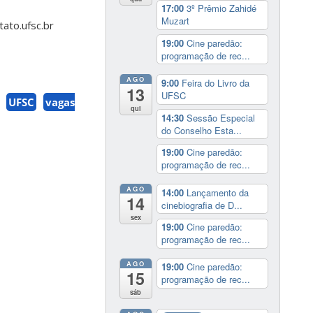
17:00
3º Prêmio Zahidé
Muzart
ato.ufsc.br
19:00
Cine paredão:
programação de rec...
AGO
9:00
Feira do Livro da
13
UFSC
UFSC
vagas
qui
14:30
Sessão Especial
do Conselho Esta...
19:00
Cine paredão:
programação de rec...
AGO
14:00
Lançamento da
14
cinebiografia de D...
sex
19:00
Cine paredão:
programação de rec...
AGO
19:00
Cine paredão:
15
programação de rec...
sáb