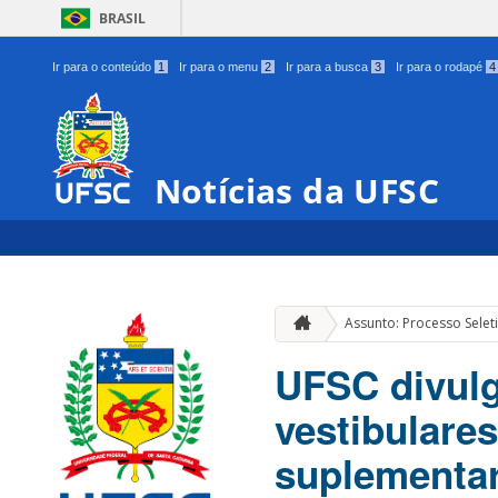
BRASIL
Ir para o conteúdo
1
Ir para o menu
2
Ir para a busca
3
Ir para o rodapé
4
Notícias da UFSC
Assunto: Processo Selet
UFSC divul
vestibulare
suplementa