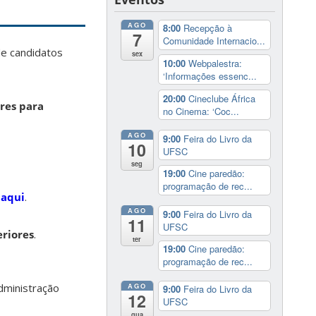
AGO
8:00
Recepção à
7
Comunidade Internacio...
de candidatos
sex
10:00
Webpalestra:
‘Informações essenc...
20:00
Cineclube África
res para
no Cinema: ‘Coc...
AGO
9:00
Feira do Livro da
10
UFSC
seg
19:00
Cine paredão:
programação de rec...
l
aqui
.
AGO
9:00
Feira do Livro da
11
UFSC
eriores
.
ter
19:00
Cine paredão:
programação de rec...
AGO
dministração
9:00
Feira do Livro da
12
UFSC
qua