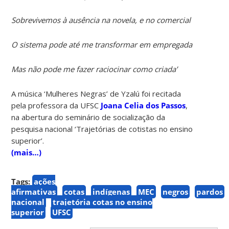
Sobrevivemos à ausência na novela, e no comercial
O sistema pode até me transformar em empregada
Mas não pode me fazer raciocinar como criada’
A música ‘Mulheres Negras’ de Yzalú foi recitada
pela professora da UFSC
Joana Celia dos Passos
,
na abertura do seminário de socialização da
pesquisa nacional ‘Trajetórias de cotistas no ensino
superior’.
(mais…)
Tags:
ações
afirmativas
cotas
indígenas
MEC
negros
pardos
nacional
trajetória cotas no ensino
superior
UFSC