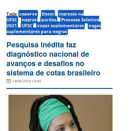
Tags:
coperve
Enem
ingresso na
UFSC
negros
pardos
Processo Seletivo
2021
UFSC
vagas suplementares
vagas
suplementares para negros
Pesquisa inédita faz
diagnóstico nacional de
avanços e desafios no
sistema de cotas brasileiro
14/05/2018 14:49