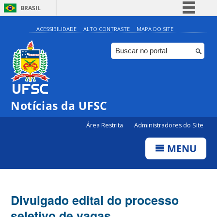
BRASIL
Simplifique!
ACESSIBILIDADE
ALTO CONTRASTE
MAPA DO SITE
Comunica BR
Participe
Acesso à informação
Legislação
Notícias da UFSC
Canais
Área Restrita
Administradores do Site
MENU
Divulgado edital do processo
seletivo de vagas