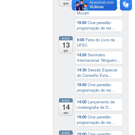
qua
17:00
3º Prêmio Zahidé
Muzart
19:00
Cine paredão:
programação de rec...
AGO
9:00
Feira do Livro da
13
UFSC
qui
14:00
Seminário
Internacional ‘Ninguém...
14:30
Sessão Especial
do Conselho Esta...
19:00
Cine paredão:
programação de rec...
AGO
14:00
Lançamento da
14
cinebiografia de D...
sex
19:00
Cine paredão:
programação de rec...
AGO
19:00
Cine paredão: