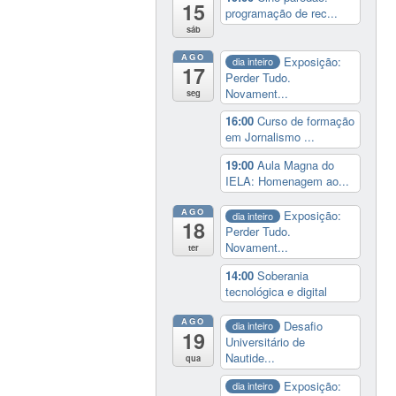
15
programação de rec...
sáb
AGO
Exposição:
dia inteiro
17
Perder Tudo.
Novament...
seg
16:00
Curso de formação
em Jornalismo ...
19:00
Aula Magna do
IELA: Homenagem ao...
AGO
Exposição:
dia inteiro
18
Perder Tudo.
Novament...
ter
14:00
Soberania
tecnológica e digital
AGO
Desafio
dia inteiro
19
Universitário de
Nautide...
qua
Exposição:
dia inteiro