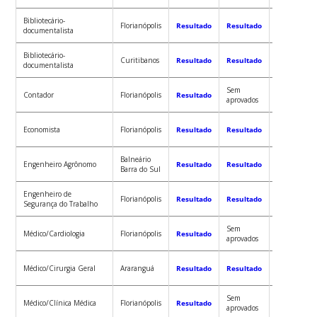
Bibliotecário-
Florianópolis
Resultado
Resultado
Resultado
documentalista
Bibliotecário-
Curitibanos
Resultado
Resultado
Resultado
documentalista
Sem
Contador
Florianópolis
Resultado
Resultado
aprovados
Economista
Florianópolis
Resultado
Resultado
Resultado
Balneário
Engenheiro Agrônomo
Resultado
Resultado
Resultado
Barra do Sul
Engenheiro de
Florianópolis
Resultado
Resultado
Resultado
Segurança do Trabalho
Sem
Médico/Cardiologia
Florianópolis
Resultado
Resultado
aprovados
Sem
Médico/Cirurgia Geral
Araranguá
Resultado
Resultado
aprovados
Sem
Sem
Médico/Clínica Médica
Florianópolis
Resultado
aprovados
aprovados