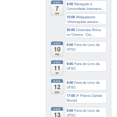
AGO
8:00
Recepção à
7
Comunidade Internacio...
sex
10:00
Webpalestra:
‘Informações essenc...
20:00
Cineclube África
no Cinema: ‘Coc...
AGO
9:00
Feira do Livro da
10
UFSC
seg
AGO
9:00
Feira do Livro da
11
UFSC
ter
AGO
9:00
Feira do Livro da
12
UFSC
qua
17:00
3º Prêmio Zahidé
Muzart
AGO
9:00
Feira do Livro da
13
UFSC