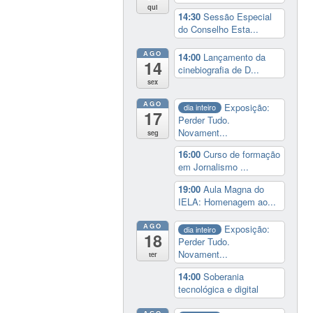
qui
14:30
Sessão Especial
do Conselho Esta...
AGO
14:00
Lançamento da
14
cinebiografia de D...
sex
AGO
Exposição:
dia inteiro
17
Perder Tudo.
Novament...
seg
16:00
Curso de formação
em Jornalismo ...
19:00
Aula Magna do
IELA: Homenagem ao...
AGO
Exposição:
dia inteiro
18
Perder Tudo.
Novament...
ter
14:00
Soberania
tecnológica e digital
AGO