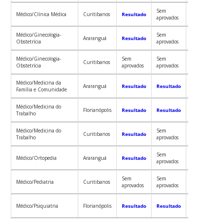
Sem
Médico/Clínica Médica
Curitibanos
Resultado
Resultado
aprovados
Médico/Ginecologia-
Sem
Sem
Araranguá
Resultado
Obstetrícia
aprovados
aprovados
Médico/Ginecologia-
Sem
Sem
Sem
Curitibanos
Obstetrícia
aprovados
aprovados
aprovados
Médico/Medicina da
Sem
Araranguá
Resultado
Resultado
Família e Comunidade
aprovados
Médico/Medicina do
Florianópolis
Resultado
Resultado
Resultado
Trabalho
Médico/Medicina do
Sem
Curitibanos
Resultado
Resultado
Trabalho
aprovados
Sem
Sem
Médico/Ortopedia
Araranguá
Resultado
aprovados
aprovados
Sem
Sem
Sem
Médico/Pediatria
Curitibanos
aprovados
aprovados
aprovados
Sem
Médico/Psiquiatria
Florianópolis
Resultado
Resultado
aprovados