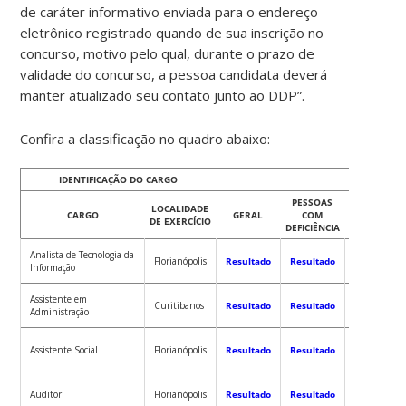
de caráter informativo enviada para o endereço
eletrônico registrado quando de sua inscrição no
concurso, motivo pelo qual, durante o prazo de
validade do concurso, a pessoa candidata deverá
manter atualizado seu contato junto ao DDP”.
Confira a classificação no quadro abaixo:
IDENTIFICAÇÃO DO CARGO
RES
PESSOAS
PESSOAS
LOCALIDADE
CARGO
GERAL
COM
PRETAS E
DE EXERCÍCIO
DEFICIÊNCIA
PARDAS
Analista de Tecnologia da
Florianópolis
Resultado
Resultado
Resultado
Informação
Assistente em
Curitibanos
Resultado
Resultado
Resultado
Administração
Assistente Social
Florianópolis
Resultado
Resultado
Resultado
Auditor
Florianópolis
Resultado
Resultado
Resultado