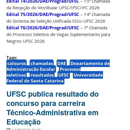
Edital 74/2026/DAE/Prograd/UFSC
– 15ª Chamada
da Reopção do Vestibular UFSC/IFSC/IFC 2026
Edital 75/2026/DAE/Prograd/UFSC
– 14ª Chamada
do Sistema de Seleção Unificada SISU-UFSC 2026
Edital 76/2026/DAE/Prograd/UFSC
– 7ª Chamada
do Processo Seletivo de Vagas Suplementares para
Negros UFSC 2026
Tags:
calouros
chamadas
DAE
Departamento de
Administração Escolar
Processos
seletivos
resultados
UFSC
Universidade
Federal de Santa Catarina
UFSC publica resultado do
concurso para carreira
Técnico-Administrativa em
Educação