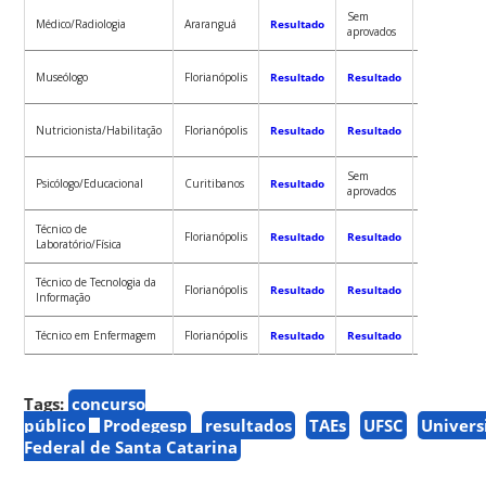
Sem
Sem
Médico/Radiologia
Araranguá
Resultado
aprovados
aprovados
Museólogo
Florianópolis
Resultado
Resultado
Resultado
Nutricionista/Habilitação
Florianópolis
Resultado
Resultado
Resultado
Sem
Psicólogo/Educacional
Curitibanos
Resultado
Resultado
aprovados
Técnico de
Florianópolis
Resultado
Resultado
Resultado
Laboratório/Física
Técnico de Tecnologia da
Florianópolis
Resultado
Resultado
Resultado
Informação
Técnico em Enfermagem
Florianópolis
Resultado
Resultado
Resultado
Tags:
concurso
público
Prodegesp
resultados
TAEs
UFSC
Univers
Federal de Santa Catarina