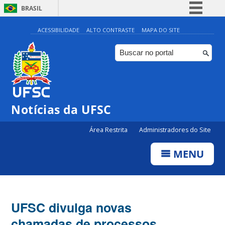
BRASIL
Simplifique!
ACESSIBILIDADE
ALTO CONTRASTE
MAPA DO SITE
Comunica BR
Participe
Acesso à informação
Legislação
Notícias da UFSC
Canais
Área Restrita
Administradores do Site
MENU
UFSC divulga novas
chamadas de processos