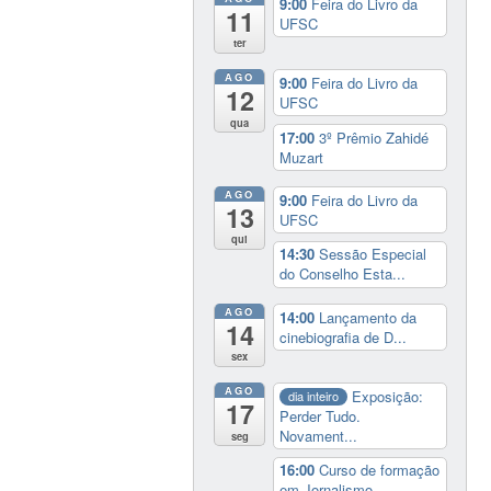
9:00
Feira do Livro da
11
UFSC
ter
AGO
9:00
Feira do Livro da
12
UFSC
qua
17:00
3º Prêmio Zahidé
Muzart
AGO
9:00
Feira do Livro da
13
UFSC
qui
14:30
Sessão Especial
do Conselho Esta...
AGO
14:00
Lançamento da
14
cinebiografia de D...
sex
AGO
Exposição:
dia inteiro
17
Perder Tudo.
Novament...
seg
16:00
Curso de formação
em Jornalismo ...