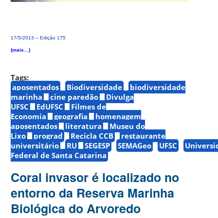
17/5/2013 – Edição 175
(mais…)
Tags:
aposentados
Biodiversidade
biodiversidade
marinha
cine paredão
Divulga
UFSC
EdUFSC
Filmes de
Economia
geografia
homenagem
aposentados
literatura
Museu do
Lixo
prograd
Recicla CCB
restaurante
universitário
RU
SEGESP
SEMAGeo
UFSC
Universi
Federal de Santa Catarina
Coral invasor é localizado no
entorno da Reserva Marinha
Biológica do Arvoredo