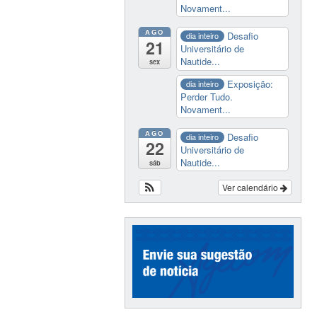
Novament...
AGO
Desafio
dia inteiro
21
Universitário de
Nautide...
sex
Exposição:
dia inteiro
Perder Tudo.
Novament...
AGO
Desafio
dia inteiro
22
Universitário de
Nautide...
sáb
Ver calendário