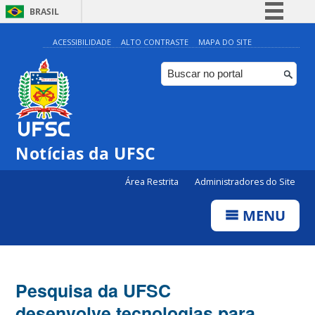
BRASIL
Simplifique!
ACESSIBILIDADE
ALTO CONTRASTE
MAPA DO SITE
Comunica BR
Participe
Acesso à informação
Legislação
Notícias da UFSC
Canais
Área Restrita
Administradores do Site
MENU
Pesquisa da UFSC
desenvolve tecnologias para