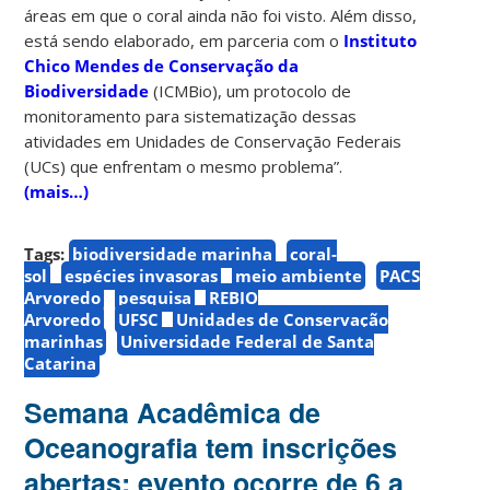
áreas em que o coral ainda não foi visto. Além disso,
está sendo elaborado, em parceria com o
Instituto
Chico Mendes de Conservação da
Biodiversidade
(ICMBio), um protocolo de
monitoramento para sistematização dessas
atividades em Unidades de Conservação Federais
(UCs) que enfrentam o mesmo problema”.
(mais…)
Tags:
biodiversidade marinha
coral-
sol
espécies invasoras
meio ambiente
PACS
Arvoredo
pesquisa
REBIO
Arvoredo
UFSC
Unidades de Conservação
marinhas
Universidade Federal de Santa
Catarina
Semana Acadêmica de
Oceanografia tem inscrições
abertas; evento ocorre de 6 a