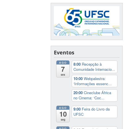
Eventos
AGO
8:00
Recepção à
7
Comunidade Internacio...
sex
10:00
Webpalestra:
‘Informações essenc...
20:00
Cineclube África
no Cinema: ‘Coc...
AGO
9:00
Feira do Livro da
10
UFSC
seg
AGO