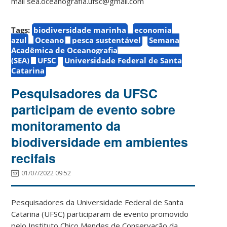
mail sea.oceanografia.ufsc@gmail.com
Tags:
biodiversidade marinha
economia
azul
Oceano
pesca sustentável
Semana
Acadêmica de Oceanografia
(SEA)
UFSC
Universidade Federal de Santa
Catarina
Pesquisadores da UFSC
participam de evento sobre
monitoramento da
biodiversidade em ambientes
recifais
01/07/2022 09:52
Pesquisadores da Universidade Federal de Santa
Catarina (UFSC) participaram de evento promovido
pelo Instituto Chico Mendes de Conservação da