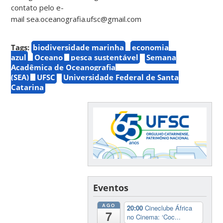
contato pelo e-
mail sea.oceanografia.ufsc@gmail.com
Tags:
biodiversidade marinha
economia
azul
Oceano
pesca sustentável
Semana
Acadêmica de Oceanografia
(SEA)
UFSC
Universidade Federal de Santa
Catarina
Eventos
AGO
20:00
Cineclube África
7
no Cinema: ‘Coc...