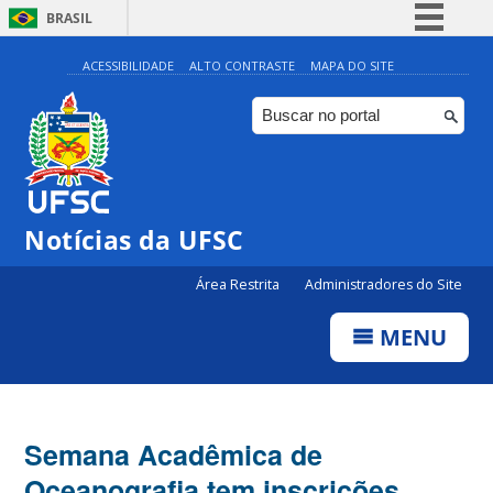
BRASIL
Simplifique!
ACESSIBILIDADE
ALTO CONTRASTE
MAPA DO SITE
Comunica BR
Participe
Acesso à informação
Legislação
Notícias da UFSC
Canais
Área Restrita
Administradores do Site
MENU
Semana Acadêmica de
Oceanografia tem inscrições