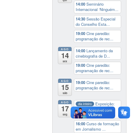
qui
14:00
Seminário
Internacional ‘Ninguém...
14:30
Sessão Especial
do Conselho Esta...
19:00
Cine paredão:
programação de rec...
AGO
14:00
Lançamento da
14
cinebiografia de D...
sex
19:00
Cine paredão:
programação de rec...
AGO
19:00
Cine paredão:
15
programação de rec...
sáb
AGO
Exposição:
dia inteiro
17
Perder Tudo.
Novament...
seg
16:00
Curso de formação
em Jornalismo ...