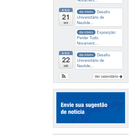
AGO
Desafio
dia inteiro
21
Universitário de
Nautide...
sex
Exposição:
dia inteiro
Perder Tudo.
Novament...
AGO
Desafio
dia inteiro
22
Universitário de
Nautide...
sáb
Ver calendário