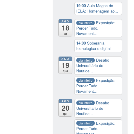
19:00
Aula Magna do
IELA: Homenagem ao...
AGO
Exposição:
dia inteiro
18
Perder Tudo.
Novament...
ter
14:00
Soberania
tecnológica e digital
AGO
Desafio
dia inteiro
19
Universitário de
Nautide...
qua
Exposição:
dia inteiro
Perder Tudo.
Novament...
AGO
Desafio
dia inteiro
20
Universitário de
Nautide...
qui
Exposição:
dia inteiro
Perder Tudo.
Novament...