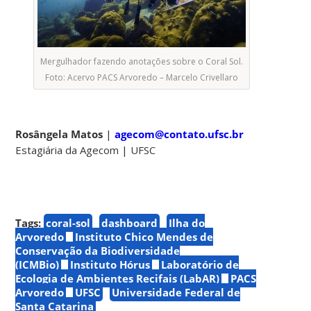
Mergulhador fazendo anotações sobre o Coral Sol.
Foto: Acervo PACS Arvoredo – Marcelo Crivellaro
Rosângela Matos
|
agecom@contato.ufsc.br
Estagiária da Agecom | UFSC
Tags:
coral-sol
dashboard
Ilha do
Arvoredo
Instituto Chico Mendes de
Conservação da Biodiversidade
(ICMBio)
Instituto Hórus
Laboratório de
Ecologia de Ambientes Recifais (LabAR)
PACS
Arvoredo
UFSC
Universidade Federal de
Santa Catarina