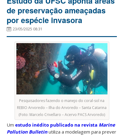
Estudo da UFSC aponta áreas
de preservação ameaçadas
por espécie invasora
23/05/2025 08:31
Pesquisadores fazendo o manejo do coral-sol na
REBIO Arvoredo – Ilha do Arvoredo – Santa Catarina
(Foto: Marcelo Crivellaro – Acervo PACS Arvoredo)
Um
estudo inédito publicado na revista
Marine
Pollution Bulletin
utiliza a modelagem para prever