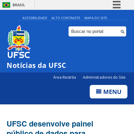
BRASIL
Simplifique!
ACESSIBILIDADE
ALTO CONTRASTE
MAPA DO SITE
Comunica BR
Participe
Acesso à informação
Legislação
Notícias da UFSC
Canais
Área Restrita
Administradores do Site
MENU
UFSC desenvolve painel
público de dados para