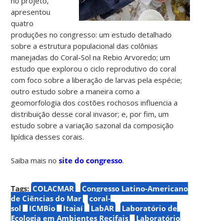
no projeto,
apresentou
quatro
produções no congresso: um estudo detalhado
sobre a estrutura populacional das colônias
manejadas do Coral-Sol na Rebio Arvoredo; um
estudo que explorou o ciclo reprodutivo do coral
com foco sobre a liberação de larvas pela espécie;
outro estudo sobre a maneira como a
geomorfologia dos costões rochosos influencia a
distribuição desse coral invasor; e, por fim, um
estudo sobre a variação sazonal da composição
lipídica desses corais.
Saiba mais no
site do congresso
.
Tags:
COLACMAR
Congresso Latino-Americano
de Ciências do Mar
coral-
sol
ICMBio
Itajaí
LabAR
Laboratório de
Ecologia em Ambientes Recifais
Laboratório