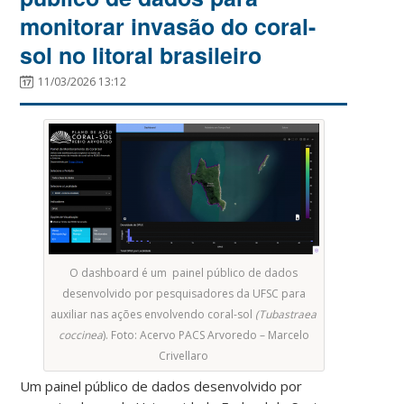
monitorar invasão do coral-
sol no litoral brasileiro
11/03/2026 13:12
O dashboard é um painel público de dados
desenvolvido por pesquisadores da UFSC para
auxiliar nas ações envolvendo
coral-sol
(Tubastraea
coccinea
).
Foto: Acervo PACS Arvoredo – Marcelo
Crivellaro
Um painel público de dados desenvolvido por