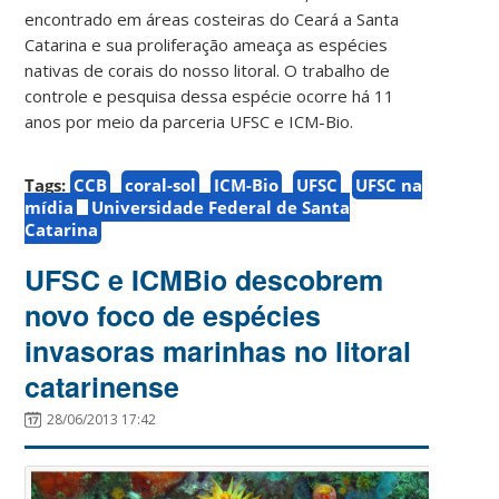
encontrado em áreas costeiras do Ceará a Santa
Catarina e sua proliferação ameaça as espécies
nativas de corais do nosso litoral. O trabalho de
controle e pesquisa dessa espécie ocorre há 11
anos por meio da parceria UFSC e ICM-Bio.
Tags:
CCB
coral-sol
ICM-Bio
UFSC
UFSC na
mídia
Universidade Federal de Santa
Catarina
UFSC e ICMBio descobrem
novo foco de espécies
invasoras marinhas no litoral
catarinense
28/06/2013 17:42