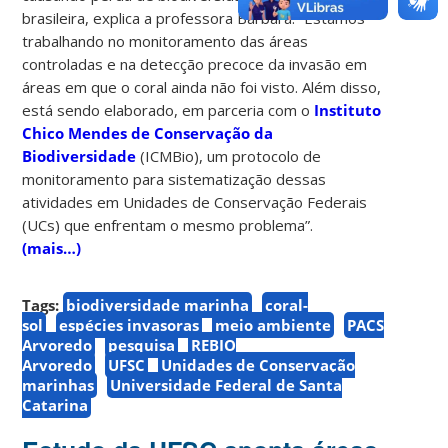
brasileira, explica a professora Bárbara.
“Estamos
trabalhando no monitoramento das áreas
controladas e na detecção precoce da invasão em
áreas em que o coral ainda não foi visto. Além disso,
está sendo elaborado, em parceria com o
Instituto
Chico Mendes de Conservação da
Biodiversidade
(ICMBio), um protocolo de
monitoramento para sistematização dessas
atividades em Unidades de Conservação Federais
(UCs) que enfrentam o mesmo problema”.
(mais…)
Tags:
biodiversidade marinha
coral-
sol
espécies invasoras
meio ambiente
PACS
Arvoredo
pesquisa
REBIO
Arvoredo
UFSC
Unidades de Conservação
marinhas
Universidade Federal de Santa
Catarina