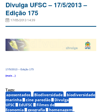
Divulga UFSC – 17/5/2013 –
Edição 175
17/05/2013 14:39
17/5/2013 – Edição 175
(mais…)
Tags:
aposentados
Biodiversidade
biodiversidade
marinha
cine paredão
Divulga
UFSC
EdUFSC
Filmes de
Economia
geografia
homenagem