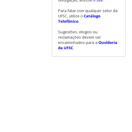
divulgação, acesse
o site
.
Para falar com qualquer setor da
UFSC, utilize o
Catálogo
Telefônico
.
Sugestões, elogios ou
reclamações devem ser
encaminhados para a
Ouvidoria
da UFSC
.