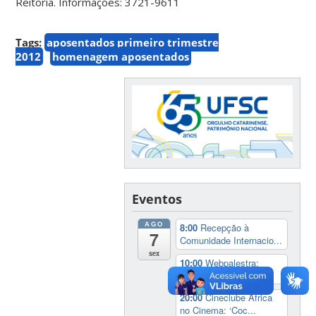
Reitoria. Informações: 3721-9611
Tags:
aposentados primeiro trimestre
2012
homenagem aposentados
Eventos
AGO
8:00
Recepção à
7
Comunidade Internacio...
sex
10:00
Webpalestra:
‘Informações essenc...
20:00
Cineclube África
no Cinema: ‘Coc...