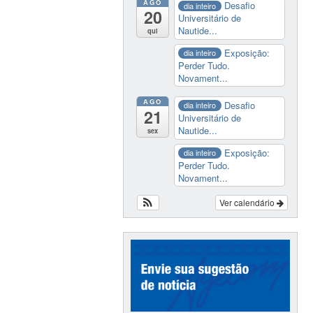
AGO
Desafio
dia inteiro
20
Universitário de
Nautide...
qui
Exposição:
dia inteiro
Perder Tudo.
Novament...
AGO
Desafio
dia inteiro
21
Universitário de
Nautide...
sex
Exposição:
dia inteiro
Perder Tudo.
Novament...
Ver calendário