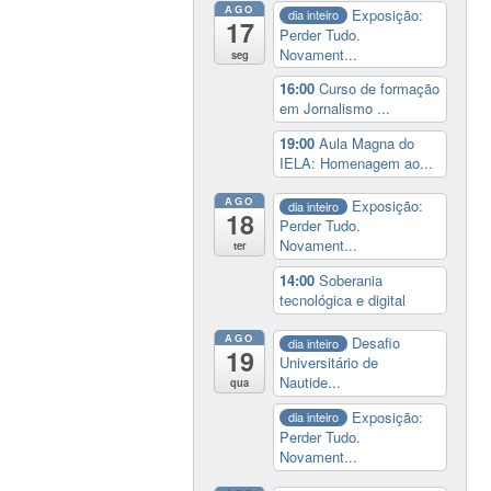
AGO
Exposição:
dia inteiro
17
Perder Tudo.
Novament...
seg
16:00
Curso de formação
em Jornalismo ...
19:00
Aula Magna do
IELA: Homenagem ao...
AGO
Exposição:
dia inteiro
18
Perder Tudo.
Novament...
ter
14:00
Soberania
tecnológica e digital
AGO
Desafio
dia inteiro
19
Universitário de
Nautide...
qua
Exposição:
dia inteiro
Perder Tudo.
Novament...