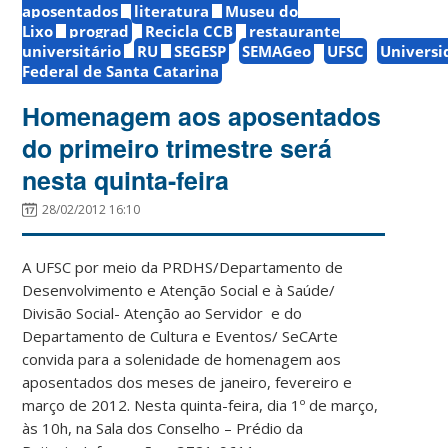
aposentados
literatura
Museu do
Lixo
prograd
Recicla CCB
restaurante
universitário
RU
SEGESP
SEMAGeo
UFSC
Universi
Federal de Santa Catarina
Homenagem aos aposentados
do primeiro trimestre será
nesta quinta-feira
28/02/2012 16:10
A UFSC por meio da PRDHS/Departamento de
Desenvolvimento e Atenção Social e à Saúde/
Divisão Social- Atenção ao Servidor e do
Departamento de Cultura e Eventos/ SeCArte
convida para a solenidade de homenagem aos
aposentados dos meses de janeiro, fevereiro e
março de 2012. Nesta quinta-feira, dia 1º de março,
às 10h, na Sala dos Conselho – Prédio da