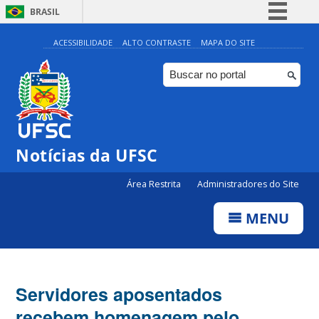
BRASIL
Simplifique!
ACESSIBILIDADE
ALTO CONTRASTE
MAPA DO SITE
Comunica BR
Participe
Acesso à informação
Legislação
Notícias da UFSC
Canais
Área Restrita
Administradores do Site
MENU
Servidores aposentados
recebem homenagem pelo