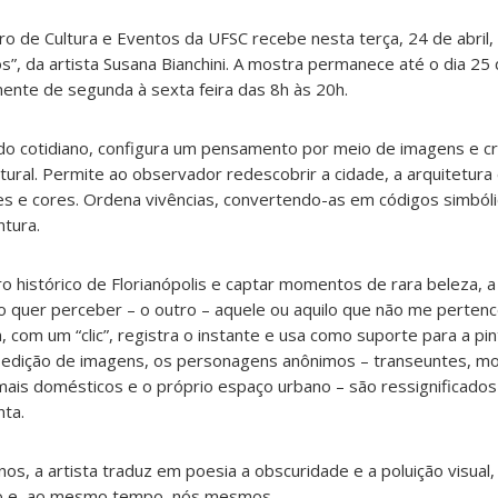
o de Cultura e Eventos da UFSC recebe nesta terça, 24 de abril,
”, da artista Susana Bianchini. A mostra permanece até o dia 25
mente de segunda à sexta feira das 8h às 20h.
 do cotidiano, configura um pensamento por meio de imagens e cr
ltural. Permite ao observador redescobrir a cidade, a arquitetura
es e cores. Ordena vivências, convertendo-as em códigos simból
ntura.
o histórico de Florianópolis e captar momentos de rara beleza, a 
o quer perceber – o outro – aquele ou aquilo que não me perten
 com um “clic”, registra o instante e usa como suporte para a pin
 e edição de imagens, os personagens anônimos – transeuntes, m
ais domésticos e o próprio espaço urbano – são ressignificados
nta.
s, a artista traduz em poesia a obscuridade e a poluição visual
o e, ao mesmo tempo, nós mesmos.