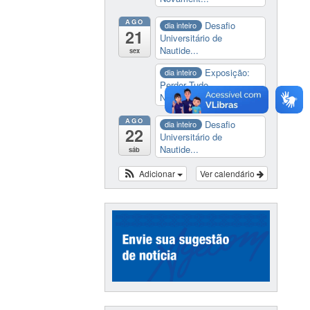
AGO
Desafio
dia inteiro
21
Universitário de
Nautide...
sex
Exposição:
dia inteiro
Perder Tudo.
Novament...
AGO
Desafio
dia inteiro
22
Universitário de
Nautide...
sáb
Adicionar
Ver calendário