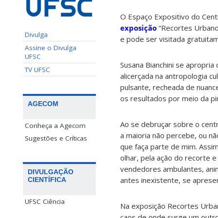
O Espaço Expositivo do Centr
exposição
“Recortes Urbanos
Divulga
e pode ser visitada gratuita
Assine o Divulga
UFSC
Susana Bianchini se apropria
TV UFSC
alicerçada na antropologia cu
pulsante, recheada de nuanc
os resultados por meio da pi
AGECOM
Ao se debruçar sobre o centr
Conheça a Agecom
a maioria não percebe, ou nã
Sugestões e Críticas
que faça parte de mim. Assim,
olhar, pela ação do recorte
vendedores ambulantes, anim
DIVULGAÇÃO
antes inexistente, se aprese
CIENTÍFICA
UFSC Ciência
Na exposição Recortes Urbano
caos de onde surge um outr