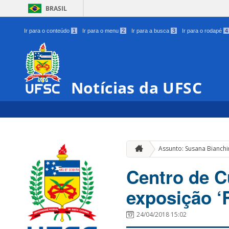
BRASIL
Ir para o conteúdo
1
Ir para o menu
2
Ir para a busca
3
Ir para o rodapé
4
Notícias da UFSC
Assunto: Susana Bianchi
Centro de C
exposição ‘
24/04/2018 15:02