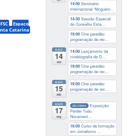
14:00
Seminário
Internacional ‘Ninguém...
14:30
Sessão Especial
UFSC
Espaço
do Conselho Esta...
anta Catarina
19:00
Cine paredão:
programação de rec...
AGO
14:00
Lançamento da
14
cinebiografia de D...
sex
19:00
Cine paredão:
programação de rec...
AGO
19:00
Cine paredão:
15
programação de rec...
sáb
AGO
Exposição:
dia inteiro
17
Perder Tudo.
Novament...
seg
16:00
Curso de formação
em Jornalismo ...