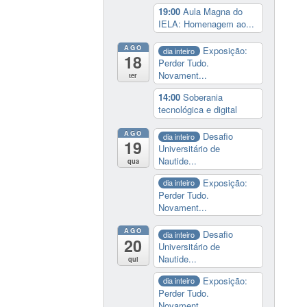
19:00
Aula Magna do
IELA: Homenagem ao...
AGO
Exposição:
dia inteiro
18
Perder Tudo.
Novament...
ter
14:00
Soberania
tecnológica e digital
AGO
Desafio
dia inteiro
19
Universitário de
Nautide...
qua
Exposição:
dia inteiro
Perder Tudo.
Novament...
AGO
Desafio
dia inteiro
20
Universitário de
Nautide...
qui
Exposição:
dia inteiro
Perder Tudo.
Novament...