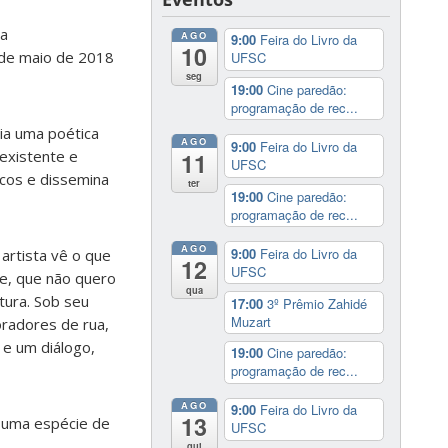
 a
AGO
9:00
Feira do Livro da
10
 de maio de 2018
UFSC
seg
19:00
Cine paredão:
programação de rec...
ia uma poética
AGO
9:00
Feira do Livro da
 existente e
11
UFSC
icos e dissemina
ter
19:00
Cine paredão:
programação de rec...
AGO
9:00
Feira do Livro da
artista vê o que
12
UFSC
ce, que não quero
qua
tura. Sob seu
17:00
3º Prêmio Zahidé
Muzart
oradores de rua,
 e um diálogo,
19:00
Cine paredão:
programação de rec...
AGO
9:00
Feira do Livro da
13
, uma espécie de
UFSC
qui