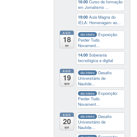
16:00
Curso de formação
em Jornalismo ...
19:00
Aula Magna do
IELA: Homenagem ao...
AGO
Exposição:
dia inteiro
18
Perder Tudo.
Novament...
ter
14:00
Soberania
tecnológica e digital
AGO
Desafio
dia inteiro
19
Universitário de
Nautide...
qua
Exposição:
dia inteiro
Perder Tudo.
Novament...
AGO
Desafio
dia inteiro
20
Universitário de
Nautide...
qui
Exposição:
dia inteiro