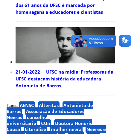
dos 61 anos da UFSC é marcada por
homenagens a educadores e cientistas
21-01-2022 UFSC na mídia: Professoras da
UFSC destacam história da educadora
Antonieta de Barros
Tags:
AENSC
Alteritas
Antonieta de
Barros
Associação de Educadores
Negras
conselho
universitário
CUn
Doutora Honoris
Causa
Literalise
mulher negra
Negres e