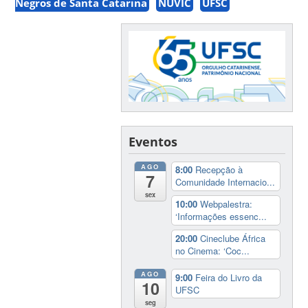
Negros de Santa Catarina
NUVIC
UFSC
Eventos
AGO
8:00
Recepção à
7
Comunidade Internacio...
sex
10:00
Webpalestra:
‘Informações essenc...
20:00
Cineclube África
no Cinema: ‘Coc...
AGO
9:00
Feira do Livro da
10
UFSC
seg