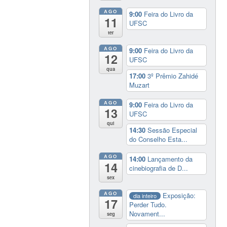
AGO
9:00
Feira do Livro da
11
UFSC
ter
AGO
9:00
Feira do Livro da
12
UFSC
qua
17:00
3º Prêmio Zahidé
Muzart
AGO
9:00
Feira do Livro da
13
UFSC
qui
14:30
Sessão Especial
do Conselho Esta...
AGO
14:00
Lançamento da
14
cinebiografia de D...
sex
AGO
Exposição:
dia inteiro
17
Perder Tudo.
Novament...
seg