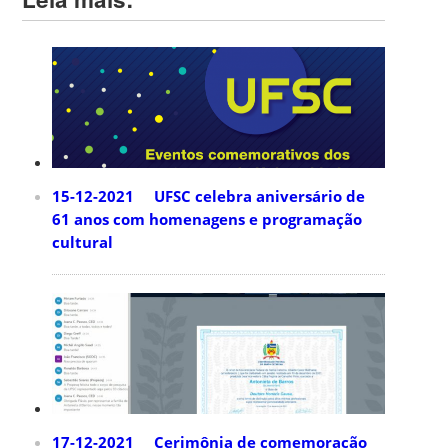
15-12-2021 UFSC celebra aniversário de
61 anos com homenagens e programação
cultural
17-12-2021 Cerimônia de comemoração