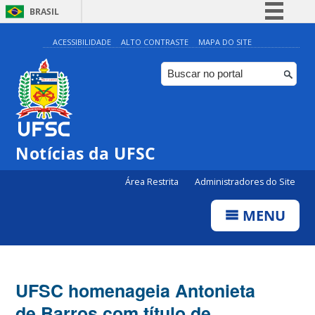
BRASIL
Simplifique!
ACESSIBILIDADE
ALTO CONTRASTE
MAPA DO SITE
Comunica BR
Participe
Acesso à informação
Legislação
Notícias da UFSC
Canais
Área Restrita
Administradores do Site
MENU
UFSC homenageia Antonieta
de Barros com título de