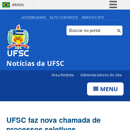
BRASIL
Simplifique!
ACESSIBILIDADE
ALTO CONTRASTE
MAPA DO SITE
Comunica BR
Participe
Acesso à informação
Legislação
Notícias da UFSC
Canais
Área Restrita
Administradores do Site
MENU
UFSC faz nova chamada de
processos seletivos