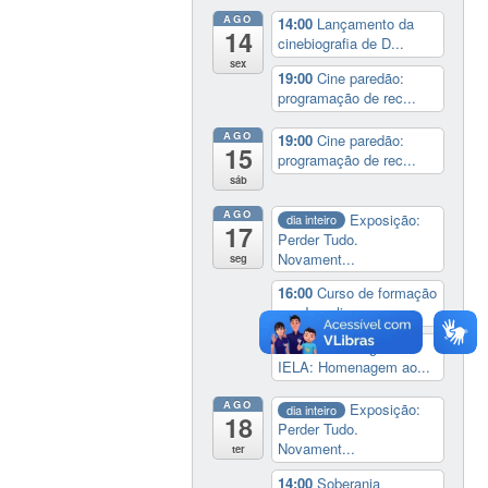
AGO
14:00
Lançamento da
14
cinebiografia de D...
sex
19:00
Cine paredão:
programação de rec...
AGO
19:00
Cine paredão:
15
programação de rec...
sáb
AGO
Exposição:
dia inteiro
17
Perder Tudo.
Novament...
seg
16:00
Curso de formação
em Jornalismo ...
19:00
Aula Magna do
IELA: Homenagem ao...
AGO
Exposição:
dia inteiro
18
Perder Tudo.
Novament...
ter
14:00
Soberania