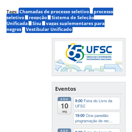
Tags:
Chamadas de processo seletivo
processo
seletivo
reopção
Sistema de Seleção
Unificada
Sisu
vagas suplementares para
negros
Vestibular Unificado
Eventos
AGO
9:00
Feira do Livro da
10
UFSC
seg
19:00
Cine paredão:
programação de rec...
AGO