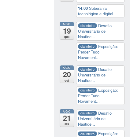
14:00
Soberania
tecnológica e digital
AGO
Desafio
dia inteiro
19
Universitário de
Nautide...
qua
Exposição:
dia inteiro
Perder Tudo.
Novament...
AGO
Desafio
dia inteiro
20
Universitário de
Nautide...
qui
Exposição:
dia inteiro
Perder Tudo.
Novament...
AGO
Desafio
dia inteiro
21
Universitário de
Nautide...
sex
Exposição:
dia inteiro