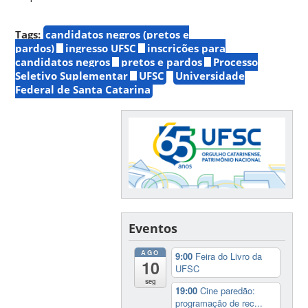
Tags:
candidatos negros (pretos e
pardos)
ingresso UFSC
inscrições para
candidatos negros
pretos e pardos
Processo
Seletivo Suplementar
UFSC
Universidade
Federal de Santa Catarina
Eventos
AGO
9:00
Feira do Livro da
10
UFSC
seg
19:00
Cine paredão:
programação de rec...