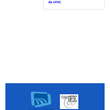
da UFSC
.