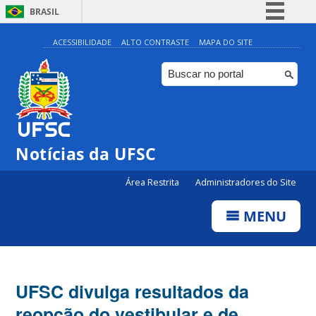
BRASIL
Simplifique!
ACESSIBILIDADE
ALTO CONTRASTE
MAPA DO SITE
Comunica BR
Participe
Acesso à informação
Legislação
Notícias da UFSC
Canais
Área Restrita
Administradores do Site
MENU
UFSC divulga resultados da
reopção do vestibular e de