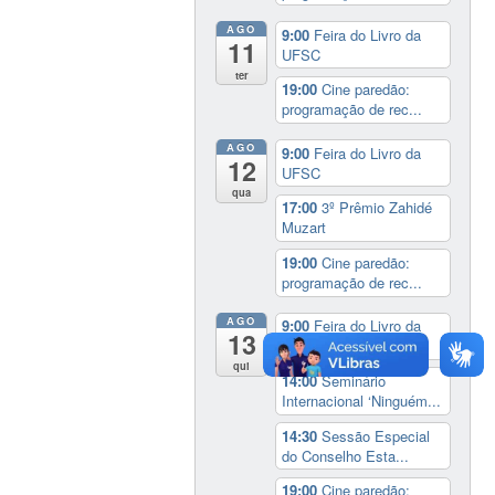
AGO
9:00
Feira do Livro da
11
UFSC
ter
19:00
Cine paredão:
programação de rec...
AGO
9:00
Feira do Livro da
12
UFSC
qua
17:00
3º Prêmio Zahidé
Muzart
19:00
Cine paredão:
programação de rec...
AGO
9:00
Feira do Livro da
13
UFSC
qui
14:00
Seminário
Internacional ‘Ninguém...
14:30
Sessão Especial
do Conselho Esta...
19:00
Cine paredão: