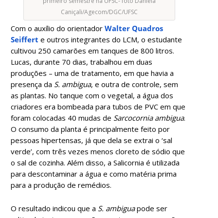
primeiro semestre na UFSC- foto Daniela
Caniçali/Agecom/DGC/UFSC
Com o auxílio do orientador
Walter Quadros
Seiffert
e outros integrantes do LCM, o estudante
cultivou 250 camarões em tanques de 800 litros.
Lucas, durante 70 dias, trabalhou em duas
produções – uma de tratamento, em que havia a
presença da
S. ambigua
, e outra de controle, sem
as plantas. No tanque com o vegetal, a água dos
criadores era bombeada para tubos de PVC em que
foram colocadas 40 mudas de
Sarcocornia ambigua
.
O consumo da planta é principalmente feito por
pessoas hipertensas, já que dela se extrai o ‘sal
verde’, com três vezes menos cloreto de sódio que
o sal de cozinha. Além disso, a Salicornia é utilizada
para descontaminar a água e como matéria prima
para a produção de remédios.
O resultado indicou que a
S. ambigua
pode ser