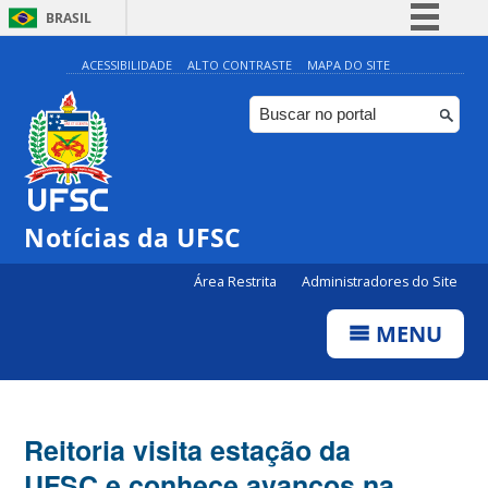
BRASIL
Simplifique!
ACESSIBILIDADE
ALTO CONTRASTE
MAPA DO SITE
Comunica BR
Participe
Acesso à informação
Legislação
Notícias da UFSC
Canais
Área Restrita
Administradores do Site
MENU
Reitoria visita estação da
UFSC e conhece avanços na