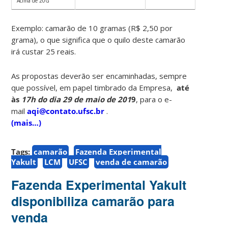
Acima de 20G
Exemplo: camarão de 10 gramas (R$ 2,50 por
grama), o que significa que o quilo deste camarão
irá custar 25 reais.
As propostas deverão ser encaminhadas, sempre
que possível, em papel timbrado da Empresa,
até
às
17h do dia 29 de maio de 201
9
, para o e-
mail
aqi@contato.ufsc.br
.
(mais…)
Tags:
camarão
Fazenda Experimental
Yakult
LCM
UFSC
venda de camarão
Fazenda Experimental Yakult
disponibiliza camarão para
venda