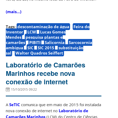
(mais…)
Tags:
descontaminação de água
Feira do
Inventor
LCM
Lucas Gomes
Mendes
pesquisa plantas e
camarões
PIBITI
Salicornia
Sarcocornia
ambigua
SIC
SIC 2015
substituição
sal
Walter Quadros Seiffert
Laboratório de Camarões
Marinhos recebe nova
conexão de internet
15/10/2015 09:22
A
SeTIC
comunica que em maio de 2015 foi instalada
nova conexão de internet no
Laboratório de
Camarões Marinhos
(LCM) do Centro de Ciências