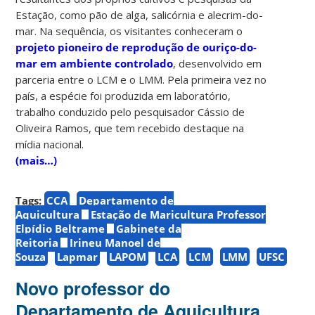
Estação, como pão de alga, salicórnia e alecrim-do-
mar. Na sequência, os visitantes conheceram o
projeto pioneiro de reprodução de ouriço-do-
mar em ambiente controlado
, desenvolvido em
parceria entre o LCM e o LMM. Pela primeira vez no
país, a espécie foi produzida em laboratório,
trabalho conduzido pelo pesquisador Cássio de
Oliveira Ramos, que tem recebido destaque na
mídia nacional.
(mais…)
Tags:
CCA
Departamento de
Aquicultura
Estação de Maricultura Professor
Elpídio Beltrame
Gabinete da
Reitoria
Irineu Manoel de
Souza
Lapmar
LAPOM
LCA
LCM
LMM
UFSC
Novo professor do
Departamento de Aquicultura