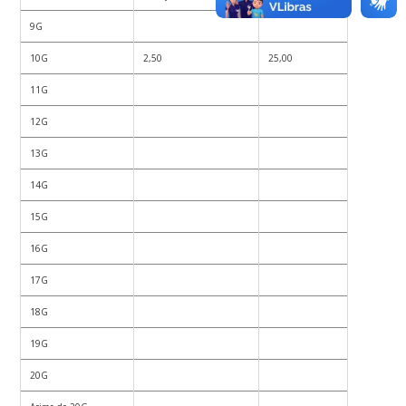
9G
10G
2,50
25,00
11G
12G
13G
14G
15G
16G
17G
18G
19G
20G