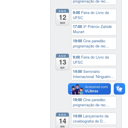
programação de rec...
AGO
9:00
Feira do Livro da
12
UFSC
qua
17:00
3º Prêmio Zahidé
Muzart
19:00
Cine paredão:
programação de rec...
AGO
9:00
Feira do Livro da
13
UFSC
qui
14:00
Seminário
Internacional ‘Ninguém...
14:30
Sessão Especial
do Conselho Esta...
19:00
Cine paredão:
programação de rec...
AGO
14:00
Lançamento da
14
cinebiografia de D...
sex