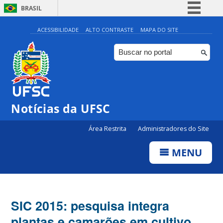
BRASIL
Simplifique!
ACESSIBILIDADE
ALTO CONTRASTE
MAPA DO SITE
Comunica BR
Participe
Acesso à informação
Legislação
Notícias da UFSC
Canais
Área Restrita
Administradores do Site
MENU
SIC 2015: pesquisa integra
plantas e camarões em cultivo