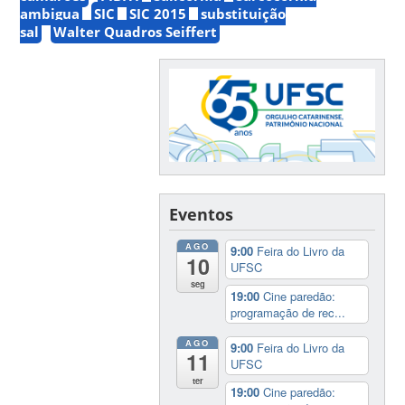
ambigua
SIC
SIC 2015
substituição
sal
Walter Quadros Seiffert
Eventos
AGO
9:00
Feira do Livro da
10
UFSC
seg
19:00
Cine paredão:
programação de rec...
AGO
9:00
Feira do Livro da
11
UFSC
ter
19:00
Cine paredão: