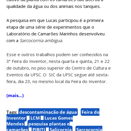
qualidade da água ou dos animais nos tanques.
A pesquisa em que Lucas participou é a primeira
etapa de uma série de experimentos que o
Laboratório de Camarões Marinhos desenvolveu
com a
Sarcocornia ambigua
.
Esse e outros trabalhos podem ser conhecidos na
3ª Feira do Inventor, nesta quarta e quinta, 21 e 22
de outubro, no piso superior do Centro de Cultura e
Eventos da UFSC. O SIC da UFSC segue até sexta-
feira, dia 23, no mesmo local da Feira do Inventor.
(mais…)
Tags:
descontaminação de água
Feira do
Inventor
LCM
Lucas Gomes
Mendes
pesquisa plantas e
camarões
PIBITI
Salicornia
Sarcocornia