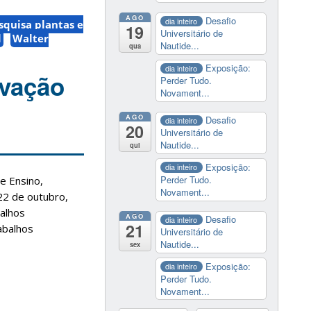
AGO
Desafio
dia inteiro
squisa plantas e
19
Universitário de
l
Walter
Nautide...
qua
Exposição:
dia inteiro
ovação
Perder Tudo.
Novament...
AGO
Desafio
dia inteiro
20
Universitário de
Nautide...
qui
Exposição:
dia inteiro
Perder Tudo.
e Ensino,
Novament...
22 de outubro,
balhos
AGO
Desafio
dia inteiro
21
abalhos
Universitário de
Nautide...
sex
Exposição:
dia inteiro
Perder Tudo.
Novament...