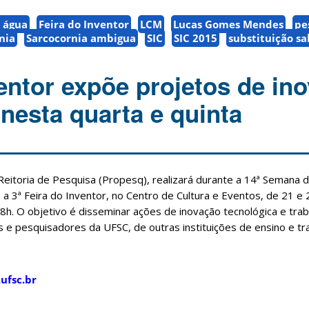
 água
Feira do Inventor
LCM
Lucas Gomes Mendes
pe
nia
Sarcocornia ambigua
SIC
SIC 2015
substituição sa
ventor expõe projetos de in
nesta quarta e quinta
eitoria de Pesquisa (Propesq), realizará durante a 14ª Semana d
a 3ª Feira do Inventor, no Centro de Cultura e Eventos, de 21 e 
8h. O objetivo é disseminar ações de inovação tecnológica e tra
 e pesquisadores da UFSC, de outras instituições de ensino e tr
.ufsc.br