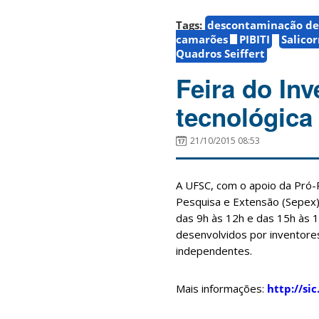
Tags:
descontaminação de
camarões
PIBITI
Salicor
Quadros Seiffert
Feira do In
tecnológica 
21/10/2015 08:53
A UFSC, com o apoio da Pró-R
Pesquisa e Extensão (Sepex) 
das 9h às 12h e das 15h às 1
desenvolvidos por inventores
independentes.
Mais informações:
http://sic