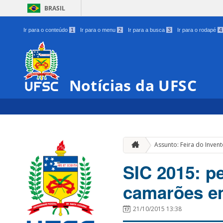
BRASIL
Ir para o conteúdo
1
Ir para o menu
2
Ir para a busca
3
Ir para o rodapé
4
Notícias da UFSC
Assunto: Feira do Invent
SIC 2015: pe
camarões em
21/10/2015 13:38