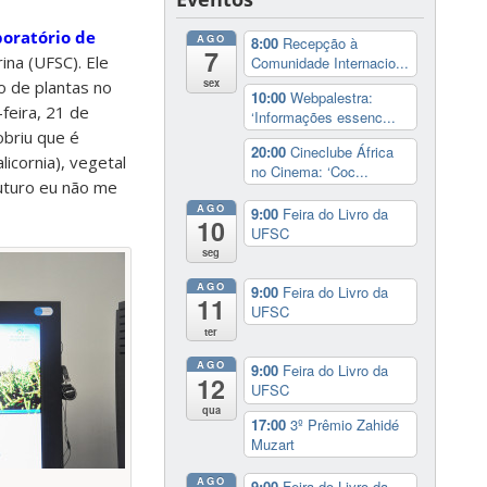
oratório de
AGO
8:00
Recepção à
7
ina (UFSC). Ele
Comunidade Internacio...
sex
 de plantas no
10:00
Webpalestra:
feira, 21 de
‘Informações essenc...
obriu que é
20:00
Cineclube África
icornia), vegetal
no Cinema: ‘Coc...
futuro eu não me
AGO
9:00
Feira do Livro da
10
UFSC
seg
AGO
9:00
Feira do Livro da
11
UFSC
ter
AGO
9:00
Feira do Livro da
12
UFSC
qua
17:00
3º Prêmio Zahidé
Muzart
AGO
9:00
Feira do Livro da