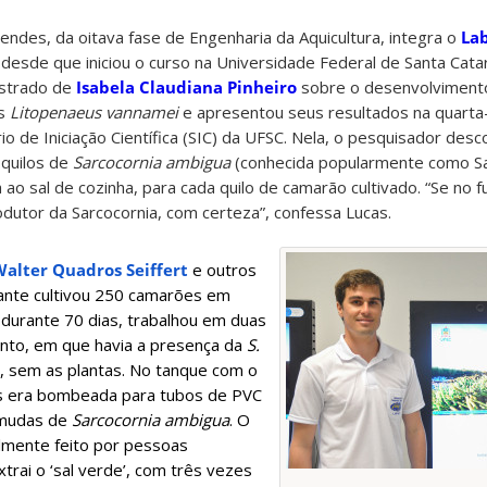
des, da oitava fase de Engenharia da Aquicultura, integra o
Lab
esde que iniciou o curso na Universidade Federal de Santa Catar
estrado de
Isabela Claudiana Pinheiro
sobre o desenvolvimento
es
Litopenaeus vannamei
e apresentou seus resultados na quarta-
o de Iniciação Científica (SIC) da UFSC. Nela, o pesquisador desc
 quilos de
Sarcocornia ambigua
(conhecida popularmente como Sal
 ao sal de cozinha, para cada quilo de camarão cultivado. “Se no 
odutor da Sarcocornia, com certeza”, confessa Lucas.
alter Quadros Seiffert
e outros
ante cultivou 250 camarões em
, durante 70 dias, trabalhou em duas
nto, em que havia a presença da
S.
e, sem as plantas. No tanque com o
es era bombeada para tubos de PVC
 mudas de
Sarcocornia ambigua
. O
almente feito por pessoas
xtrai o ‘sal verde’, com três vezes