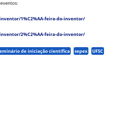
 eventos:
do-inventor/1%C2%AA-feira-do-inventor/
do-inventor/2%C2%AA-feira-do-inventor/
eminário de iniciação científica
sepex
UFSC