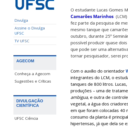
O estudante Lucas Gomes Men
Camarões Marinhos
(LCM) d
Divulga
fez parte da pesquisa de m
Assine o Divulga
mesmo tanque que camarõ
UFSC
outubro, durante 25º Seminári
TV UFSC
possível produzir quase dois
que pode ser uma alternativa
tornar pesquisador, serei pr
AGECOM
Com o auxílio do orientador
W
Conheça a Agecom
integrantes do LCM, o estud
Sugestões e Críticas
tanques de 800 litros. Lucas
produções – uma de tratame
ambigua
, e outra de control
DIVULGAÇÃO
vegetal, a água dos criador
CIENTÍFICA
em que foram colocadas 40
consumo da planta é princip
UFSC Ciência
hipertensas, já que dela se e