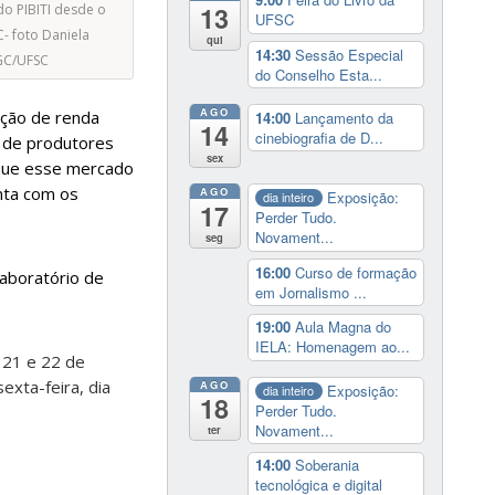
13
do PIBITI desde o
UFSC
- foto Daniela
qui
14:30
Sessão Especial
GC/UFSC
do Conselho Esta...
AGO
pção de renda
14:00
Lançamento da
14
cinebiografia de D...
o de produtores
sex
 que esse mercado
nta com os
AGO
Exposição:
dia inteiro
17
Perder Tudo.
Novament...
seg
16:00
Curso de formação
Laboratório de
em Jornalismo ...
19:00
Aula Magna do
IELA: Homenagem ao...
 21 e 22 de
exta-feira, dia
AGO
Exposição:
dia inteiro
18
Perder Tudo.
Novament...
ter
14:00
Soberania
tecnológica e digital