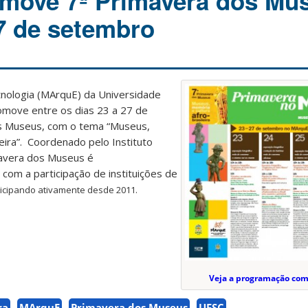
move 7ª Primavera dos Mu
27 de setembro
nologia (MArquE) da Universidade
omove entre os dias 23 a 27 de
s Museus, com o tema “Museus,
leira”. Coordenado pelo Instituto
mavera dos Museus é
 com a participação de instituições de
ticipando ativamente desde 2011.
Veja a programação co
ra
MArquE
Primavera dos Museus
UFSC