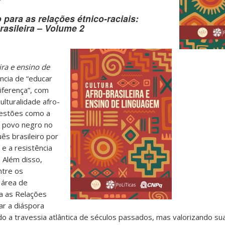
para as relações étnico-raciais:
brasileira – Volume 2
ira e ensino de
ncia de “educar
iferença”, com
ulturalidade afro-
uestões como a
o povo negro no
ês brasileiro por
a e a resistência
 Além disso,
ntre os
 área de
a as Relações
ar a diáspora
o a travessia atlântica de séculos passados, mas valorizando s