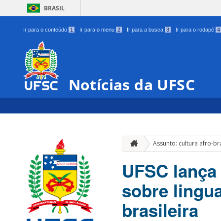
BRASIL
Ir para o conteúdo
1
Ir para o menu
2
Ir para a busca
3
Ir para o rodapé
4
Notícias da UFSC
Assunto: cultura afro-bra
UFSC lança 
sobre lingua
brasileira