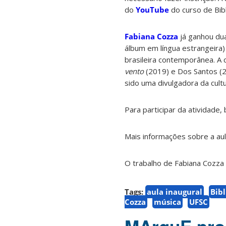
do
YouTube
do curso de Bib
Fabiana Cozza
já ganhou dua
álbum em língua estrangeira)
brasileira contemporânea. A 
vento
(2019) e Dos Santos (2
sido uma divulgadora da cult
Para participar da atividade
Mais informações sobre a aul
O trabalho de Fabiana Cozz
Tags:
aula inaugural
Bib
Cozza
música
UFSC