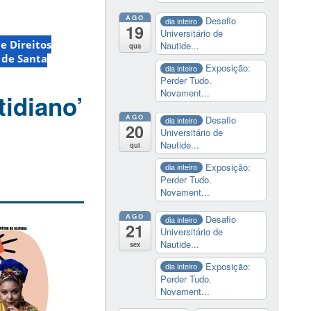
AGO
Desafio
dia inteiro
19
Universitário de
e Direitos
Nautide...
qua
 de Santa
Exposição:
dia inteiro
Perder Tudo.
Novament...
tidiano’
AGO
Desafio
dia inteiro
20
Universitário de
Nautide...
qui
Exposição:
dia inteiro
Perder Tudo.
Novament...
AGO
Desafio
dia inteiro
21
Universitário de
Nautide...
sex
Exposição:
dia inteiro
Perder Tudo.
Novament...