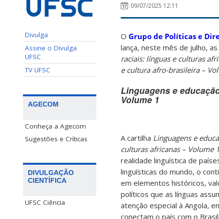
09/07/2025 12:11
Divulga
O
Grupo de Políticas e Dire
lança, neste mês de julho, as
Assine o Divulga
UFSC
raciais: línguas e culturas a
e cultura afro-brasileira – V
TV UFSC
Linguagens e educação p
Volume 1
AGECOM
Conheça a Agecom
A cartilha
Linguagens e educaç
Sugestões e Críticas
culturas africanas – Volume 
realidade linguística de paí
linguísticas do mundo, o cont
DIVULGAÇÃO
CIENTÍFICA
em elementos históricos, valor
políticos que as línguas ass
UFSC Ciência
atenção especial à Angola, e
conectam o país com o Brasil