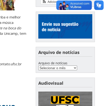
Adicionar
Ver calendário
amba e melhor
a música
te na boca do
 da Unicamp, tem
Arquivo de notícias
Arquivo de notícias
ontato.ufsc.br
Audiovisual