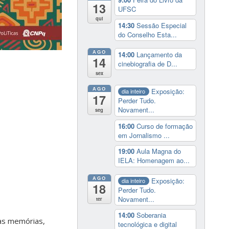
13
UFSC
qui
14:30
Sessão Especial
do Conselho Esta...
AGO
14:00
Lançamento da
14
cinebiografia de D...
sex
AGO
Exposição:
dia inteiro
17
Perder Tudo.
Novament...
seg
16:00
Curso de formação
em Jornalismo ...
19:00
Aula Magna do
IELA: Homenagem ao...
AGO
Exposição:
dia inteiro
18
Perder Tudo.
Novament...
ter
14:00
Soberania
uas memórias,
tecnológica e digital