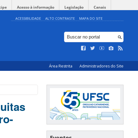
cipe
Acesso à informação
Legislação
Canais
ACESSIBILIDADE
ALTO CONTRASTE
MAPA DO SITE
Área Restrita
Administradores do Site
uitas
ro-
Eventos