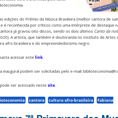
lioteconomia.
s edições do Prêmio da Música Brasileira (melhor cantora de s
 e é reconhecida por críticos como uma intérprete de destaque n
cantora já gravou oito discos, sendo os dois últimos
Canto da noi
020). A artista, que também é doutoranda no Instituto de Artes
ura afro-brasileira e do empreendedorismo negro.
, basta acessar este
link
.
a inaugural podem ser solicitadas pelo e-mail: biblioteconomia@c
a pode ser acessado neste
site
.
lioteconomia
cantora
cultura afro-brasileira
Fabiana