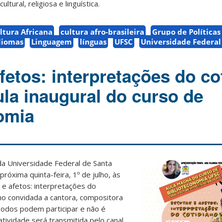
ltural, religiosa e linguística.
ltura Africana
cultura afro-brasileira
Grupo de Políticas 
diomas
Linguagem
línguas
UFSC
Universidade Federal
fetos: interpretações do co
ula inaugural do curso de
omia
da Universidade Federal de Santa
róxima quinta-feira, 1º de julho, às
s e afetos: interpretações do
mo convidada a cantora, compositora
Todos podem participar e não é
 atividade será transmitida pelo canal