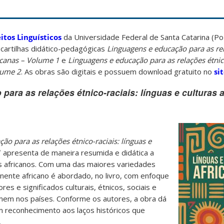
itos Linguísticos
da Universidade Federal de Santa Catarina (Po
 cartilhas didático-pedagógicas
Linguagens e educação para as rel
fricanas – Volume 1
e
Linguagens e educação para as relações étnico
olume 2
. As obras são digitais e possuem download gratuito no
si
ara as relações étnico-raciais: línguas e culturas a
ão para as relações étnico-raciais: línguas e
1
apresenta de maneira resumida e didática a
ses africanos. Com uma das maiores variedades
inente africano é abordado, no livro, com enfoque
es e significados culturais, étnicos, sociais e
umem nos países. Conforme os autores, a obra dá
m reconhecimento aos laços históricos que
.