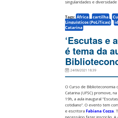
singularidades e diversidade cu
Tags:
África
cartilha
Cu
Linguísticos (PoLiTicas)
i
Catarina
‘Escutas e a
é tema da a
Bibliotecon
24/06/2021 18:39
O Curso de Biblioteconomia 
Catarina (UFSC) promove, na p
19h, a aula inaugural “Escuta
cotidiano”. O evento tem co
e escritora
Fabiana Cozza
. 
necessário fazer inscrição. A