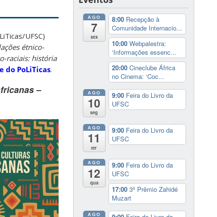
AGO
8:00
Recepção à
7
Comunidade Internacio...
LiTicas/UFSC)
sex
10:00
Webpalestra:
ações étnico-
‘Informações essenc...
-raciais: história
20:00
Cineclube África
te do PoLiTicas
.
no Cinema: ‘Coc...
fricanas –
AGO
9:00
Feira do Livro da
10
UFSC
seg
AGO
9:00
Feira do Livro da
11
UFSC
ter
AGO
9:00
Feira do Livro da
12
UFSC
qua
17:00
3º Prêmio Zahidé
Muzart
AGO
9:00
Feira do Livro da