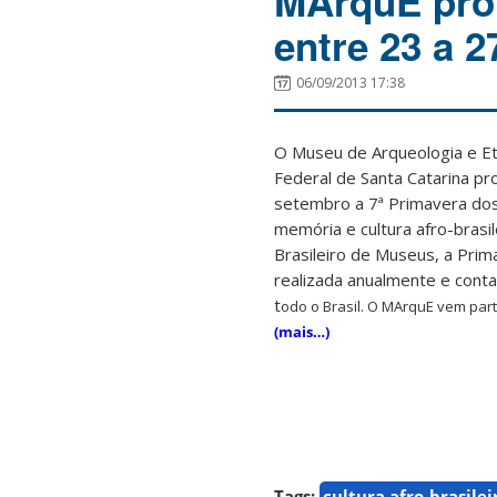
MArquE pro
entre 23 a 
06/09/2013 17:38
O Museu de Arqueologia e Et
Federal de Santa Catarina pr
setembro a 7ª Primavera do
memória e cultura afro-brasi
Brasileiro de Museus, a Pri
realizada anualmente e conta
t
odo o Brasil. O MArquE vem par
(mais…)
Tags:
cultura afro-brasilei