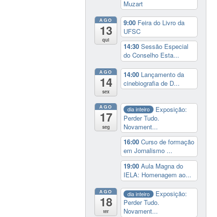
Muzart
AGO
9:00
Feira do Livro da
13
UFSC
qui
14:30
Sessão Especial
do Conselho Esta...
AGO
14:00
Lançamento da
14
cinebiografia de D...
sex
AGO
Exposição:
dia inteiro
17
Perder Tudo.
Novament...
seg
16:00
Curso de formação
em Jornalismo ...
19:00
Aula Magna do
IELA: Homenagem ao...
AGO
Exposição:
dia inteiro
18
Perder Tudo.
Novament...
ter