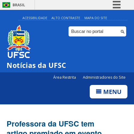
BRASIL
Simplifique!
ACESSIBILIDADE
ALTO CONTRASTE
MAPA DO SITE
Comunica BR
Participe
Acesso à informação
Legislação
Notícias da UFSC
Canais
Área Restrita
Administradores do Site
MENU
Professora da UFSC tem
artigo premiado em evento