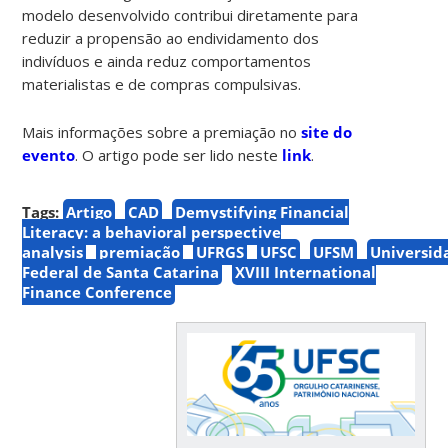
modelo desenvolvido contribui diretamente para
reduzir a propensão ao endividamento dos
indivíduos e ainda reduz comportamentos
materialistas e de compras compulsivas.
Mais informações sobre a premiação no
site do
evento
. O artigo pode ser lido neste
link
.
Tags:
Artigo
CAD
Demystifying Financial
Literacy: a behavioral perspective
analysis
premiação
UFRGS
UFSC
UFSM
Universid
Federal de Santa Catarina
XVIII International
Finance Conference