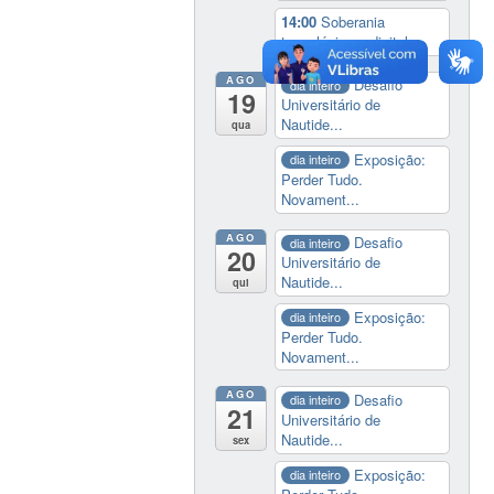
14:00
Soberania
tecnológica e digital
AGO
Desafio
dia inteiro
19
Universitário de
Nautide...
qua
Exposição:
dia inteiro
Perder Tudo.
Novament...
AGO
Desafio
dia inteiro
20
Universitário de
Nautide...
qui
Exposição:
dia inteiro
Perder Tudo.
Novament...
AGO
Desafio
dia inteiro
21
Universitário de
Nautide...
sex
Exposição:
dia inteiro