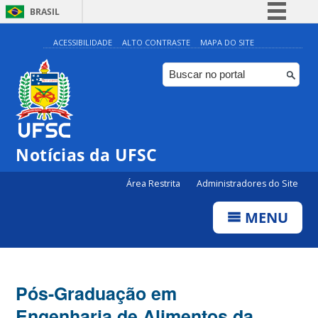
BRASIL
Simplifique!
ACESSIBILIDADE
ALTO CONTRASTE
MAPA DO SITE
Comunica BR
Participe
Acesso à informação
Legislação
Notícias da UFSC
Canais
Área Restrita
Administradores do Site
MENU
Pós-Graduação em
Engenharia de Alimentos da