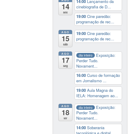
14:00
Lançamento da
14
cinebiografia de D...
sex
19:00
Cine paredão:
programação de rec...
AGO
19:00
Cine paredão:
15
programação de rec...
sáb
AGO
Exposição:
dia inteiro
17
Perder Tudo.
Novament...
seg
16:00
Curso de formação
em Jornalismo ...
19:00
Aula Magna do
IELA: Homenagem ao...
AGO
Exposição:
dia inteiro
18
Perder Tudo.
Novament...
ter
14:00
Soberania
tecnológica e digital