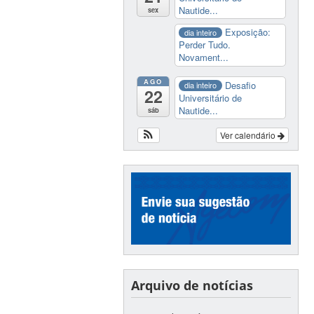
Nautide...
sex
Exposição:
dia inteiro
Perder Tudo.
Novament...
AGO
Desafio
dia inteiro
22
Universitário de
Nautide...
sáb
Ver calendário
Arquivo de notícias