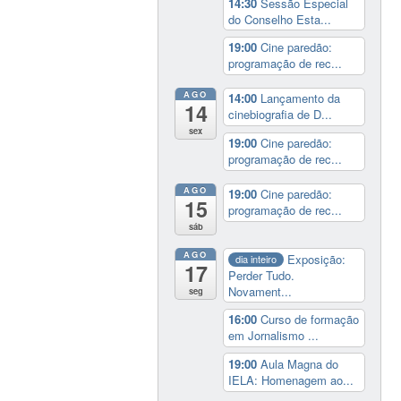
14:30
Sessão Especial
do Conselho Esta...
19:00
Cine paredão:
programação de rec...
AGO
14:00
Lançamento da
14
cinebiografia de D...
sex
19:00
Cine paredão:
programação de rec...
AGO
19:00
Cine paredão:
15
programação de rec...
sáb
AGO
Exposição:
dia inteiro
17
Perder Tudo.
Novament...
seg
16:00
Curso de formação
em Jornalismo ...
19:00
Aula Magna do
IELA: Homenagem ao...