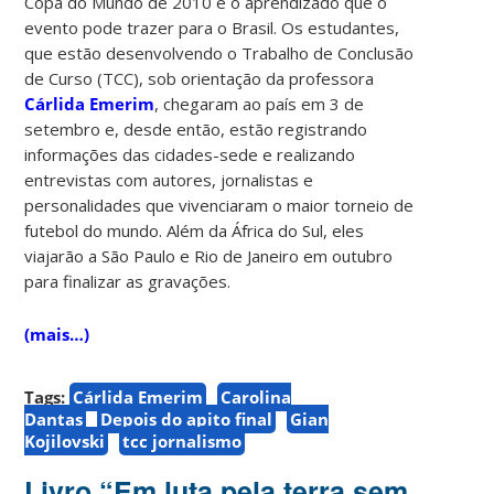
Copa do Mundo de 2010 e o aprendizado que o
evento pode trazer para o Brasil. Os estudantes,
que estão desenvolvendo o Trabalho de Conclusão
de Curso (TCC), sob orientação da professora
Cárlida Emerim
, chegaram ao país em 3 de
setembro e, desde então, estão registrando
informações das cidades-sede e realizando
entrevistas com autores, jornalistas e
personalidades que vivenciaram o maior torneio de
futebol do mundo. Além da África do Sul, eles
viajarão a São Paulo e Rio de Janeiro em outubro
para finalizar as gravações.
(mais…)
Tags:
Cárlida Emerim
Carolina
Dantas
Depois do apito final
Gian
Kojilovski
tcc jornalismo
Livro “Em luta pela terra sem