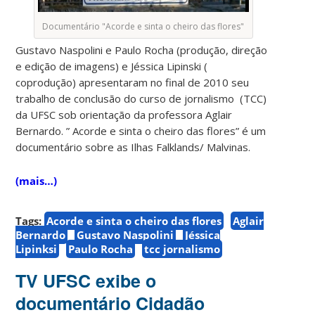
Documentário "Acorde e sinta o cheiro das flores"
Gustavo Naspolini e Paulo Rocha (produção, direção
e edição de imagens) e Jéssica Lipinski (
coprodução) apresentaram no final de 2010 seu
trabalho de conclusão do curso de jornalismo (TCC)
da UFSC sob orientação da professora Aglair
Bernardo. ” Acorde e sinta o cheiro das flores” é um
documentário sobre as Ilhas Falklands/ Malvinas.
(mais…)
Tags:
Acorde e sinta o cheiro das flores
Aglair
Bernardo
Gustavo Naspolini
Jéssica
Lipinksi
Paulo Rocha
tcc jornalismo
TV UFSC exibe o
documentário Cidadão