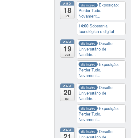
AGO
Exposição:
dia inteiro
18
Perder Tudo.
Novament...
ter
14:00
Soberania
tecnológica e digital
AGO
Desafio
dia inteiro
19
Universitário de
Nautide...
qua
Exposição:
dia inteiro
Perder Tudo.
Novament...
AGO
Desafio
dia inteiro
20
Universitário de
Nautide...
qui
Exposição:
dia inteiro
Perder Tudo.
Novament...
AGO
Desafio
dia inteiro
21
Universitário de