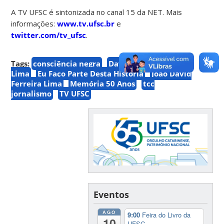
A TV UFSC é sintonizada no canal 15 da NET. Mais
informações:
www.tv.ufsc.br
e
twitter.com/tv_ufsc
.
Tags:
consciência negra
David Ferreira
Lima
Eu Faço Parte Desta História
João David
Ferreira Lima
Memória 50 Anos
tcc
jornalismo
TV UFSC
Eventos
AGO
9:00
Feira do Livro da
10
UFSC