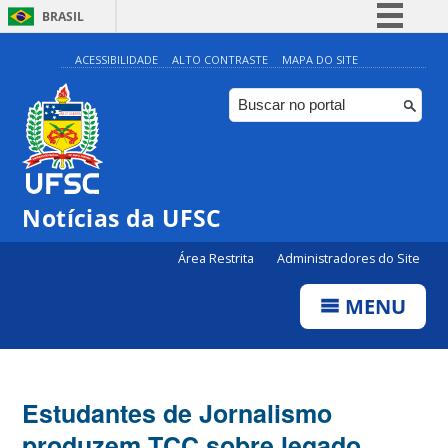
BRASIL
Simplifique!
ACESSIBILIDADE
ALTO CONTRASTE
MAPA DO SITE
Comunica BR
Participe
Acesso à informação
Legislação
Notícias da UFSC
Canais
Área Restrita
Administradores do Site
MENU
Estudantes de Jornalismo
produzem TCC sobre legado