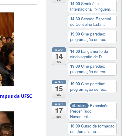
14:00
Seminário
Internacional ‘Ninguém...
14:30
Sessão Especial
do Conselho Esta...
19:00
Cine paredão:
programação de rec...
AGO
14:00
Lançamento da
14
cinebiografia de D...
sex
19:00
Cine paredão:
programação de rec...
AGO
19:00
Cine paredão:
15
programação de rec...
sáb
ampus da UFSC
AGO
Exposição:
dia inteiro
17
Perder Tudo.
Novament...
seg
16:00
Curso de formação
em Jornalismo ...