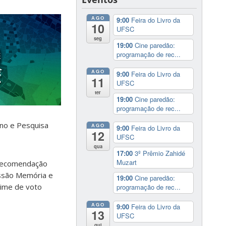
AGO
9:00
Feira do Livro da
10
UFSC
seg
19:00
Cine paredão:
programação de rec...
AGO
9:00
Feira do Livro da
11
UFSC
ter
19:00
Cine paredão:
programação de rec...
ino e Pesquisa
AGO
9:00
Feira do Livro da
12
UFSC
qua
17:00
3º Prêmio Zahidé
Muzart
 recomendação
ssão Memória e
19:00
Cine paredão:
gime de voto
programação de rec...
AGO
9:00
Feira do Livro da
13
UFSC
qui