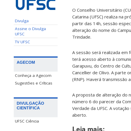
O Conselho Universitário (CU
Catarina (UFSC) realiza na pr
Divulga
partir das 14h, sessão espec
Assine o Divulga
alteração do nome do Campus 
UFSC
Trindade.
TV UFSC
A sessão será realizada em f
terá acesso aberto à comunid
AGECOM
Garapuvu, do Centro de Cultu
Cancellier de Olivo. A parte 
Conheça a Agecom
(RNP). Haverá transmissão a
Sugestões e Críticas
A proposta de alteração do 
número 6 do parecer da Com
DIVULGAÇÃO
Verdade da UFSC. A votação 
CIENTÍFICA
aberto.
UFSC Ciência
Leia mais: