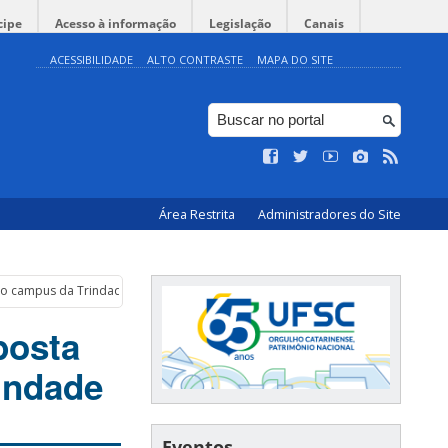
cipe
Acesso à informação
Legislação
Canais
ACESSIBILIDADE
ALTO CONTRASTE
MAPA DO SITE
Área Restrita
Administradores do Site
 do campus da Trindade
posta
indade
Eventos