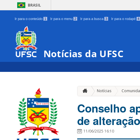
BRASIL
Ir para o conteúdo
1
Ir para o menu
2
Ir para a busca
3
Ir para o rodapé
4
Notícias da UFSC
Notícias
Comunida
Conselho ap
de alteraçã
11/06/2025 16:10