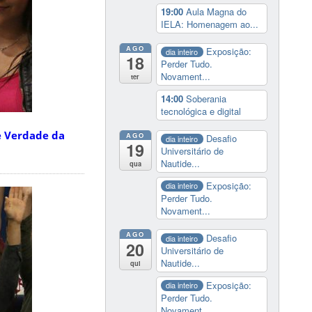
19:00
Aula Magna do
IELA: Homenagem ao...
AGO
Exposição:
dia inteiro
18
Perder Tudo.
Novament...
ter
14:00
Soberania
tecnológica e digital
e Verdade da
AGO
Desafio
dia inteiro
19
Universitário de
Nautide...
qua
Exposição:
dia inteiro
Perder Tudo.
Novament...
AGO
Desafio
dia inteiro
20
Universitário de
Nautide...
qui
Exposição:
dia inteiro
Perder Tudo.
Novament...