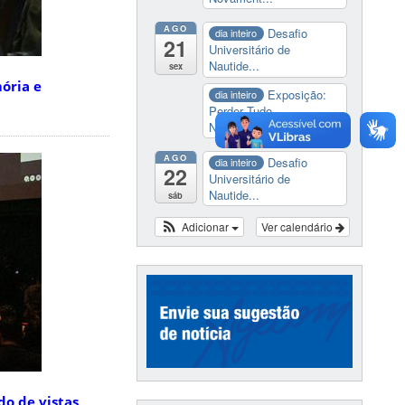
AGO
Desafio
dia inteiro
21
Universitário de
Nautide...
sex
ória e
Exposição:
dia inteiro
Perder Tudo.
Novament...
AGO
Desafio
dia inteiro
22
Universitário de
Nautide...
sáb
Adicionar
Ver calendário
o de vistas