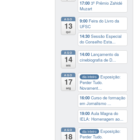
17:00
3º Prêmio Zahidé
Muzart
AGO
9:00
Feira do Livro da
13
UFSC
qui
14:30
Sessão Especial
do Conselho Esta...
AGO
14:00
Lançamento da
14
cinebiografia de D...
sex
AGO
Exposição:
dia inteiro
17
Perder Tudo.
Novament...
seg
16:00
Curso de formação
em Jornalismo ...
19:00
Aula Magna do
IELA: Homenagem ao...
AGO
Exposição:
dia inteiro
18
Perder Tudo.