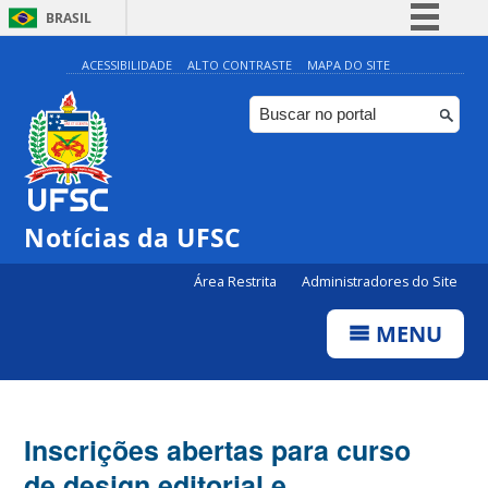
BRASIL
Simplifique!
ACESSIBILIDADE
ALTO CONTRASTE
MAPA DO SITE
Comunica BR
Participe
Acesso à informação
Legislação
Notícias da UFSC
Canais
Área Restrita
Administradores do Site
MENU
Inscrições abertas para curso
de design editorial e