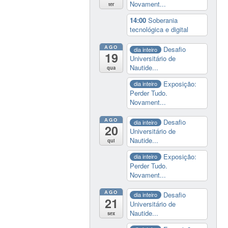
Novament...
ter
14:00
Soberania
tecnológica e digital
AGO
Desafio
dia inteiro
19
Universitário de
Nautide...
qua
Exposição:
dia inteiro
Perder Tudo.
Novament...
AGO
Desafio
dia inteiro
20
Universitário de
Nautide...
qui
Exposição:
dia inteiro
Perder Tudo.
Novament...
AGO
Desafio
dia inteiro
21
Universitário de
Nautide...
sex