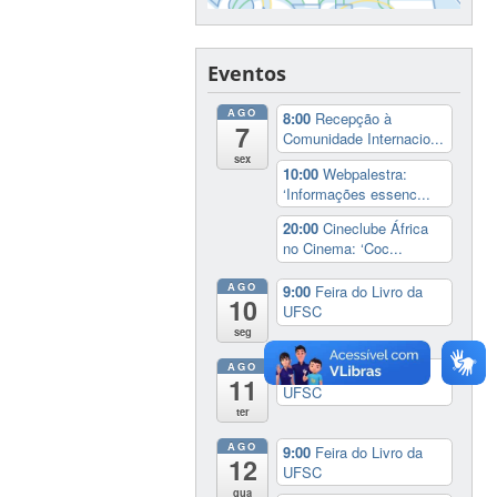
Eventos
AGO
8:00
Recepção à
7
Comunidade Internacio...
sex
10:00
Webpalestra:
‘Informações essenc...
20:00
Cineclube África
no Cinema: ‘Coc...
AGO
9:00
Feira do Livro da
10
UFSC
seg
AGO
9:00
Feira do Livro da
11
UFSC
ter
AGO
9:00
Feira do Livro da
12
UFSC
qua