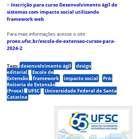
>
Inscrição para curso Desenvolvimento ágil de
sistemas com impacto social utilizando
framework web
Para mais informações acesse o site
proex.ufsc.br/escola-de-extensao-cursos-para-
2024-2
.
Tags:
desenvolvimento ágil
design
editorial
Escola de
Extensão
framework
impacto social
Pró-
Reitoria de Extensão
(Proex)
UFSC
Universidade Federal de Santa
Catarina